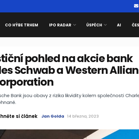
CO HÝBE TRHEM
IPO RADAR
ÚSPĚCH
AI
ČE
tiční pohled na akcie bank
les Schwab a Western Allia
orporation
che Bank jsou obavy z rizika likvidity kolem společnosti Char
ehnané.
hněte si článek
Jan Golda
14 března, 2023