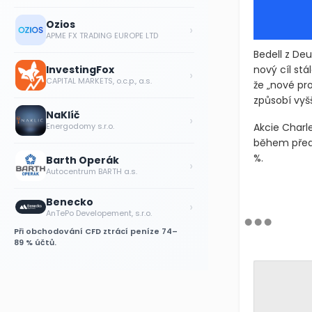
Ozios
›
APME FX TRADING EUROPE LTD
Bedell z Deu
nový cíl st
InvestingFox
›
CAPITAL MARKETS, o.c.p., a.s.
že „nové pr
způsobí vyšš
NaKlíč
›
Energodomy s.r.o.
Akcie Charl
během předc
%.
Barth Operák
›
Autocentrum BARTH a.s.
Benecko
›
AnTePo Developement, s.r.o.
Při obchodování CFD ztrácí peníze 74–
89 % účtů.