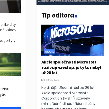
.
Tip editora
 likvidity
ěné vklady
eagerty v
AKCIE
Akcie společnosti Microsoft
zažívají vzestup, jaký tu nebyl
už 26 let
5 SRPNA, 2026
Nejsilnější třídenní růst za 26 let
budou
Akcie společnosti Microsoft
ytik
Corporation (MSFT) uzavřely
mimořádně silnou třídenní sérii,