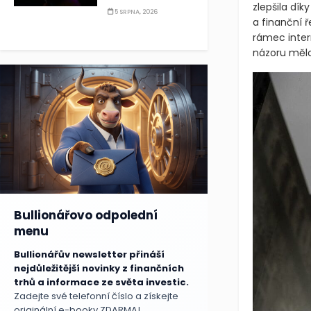
zlepšila dí
5 SRPNA, 2026
a finanční 
rámec inter
názoru mělo 
Bullionářovo odpolední
menu
Bullionářův newsletter přináší
nejdůležitější novinky z finančních
trhů a informace ze světa investic.
Zadejte své telefonní číslo a získejte
originální e-booky ZDARMA!