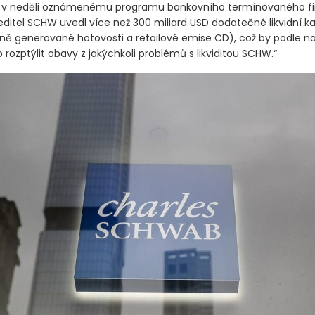
ky v neděli oznámenému programu bankovního termínovaného f
ředitel SCHW uvedl více než 300 miliard USD dodatečné likvidní k
ně generované hotovosti a retailové emise CD)
, což by podle n
rozptýlit obavy z jakýchkoli problémů s likviditou SCHW.“