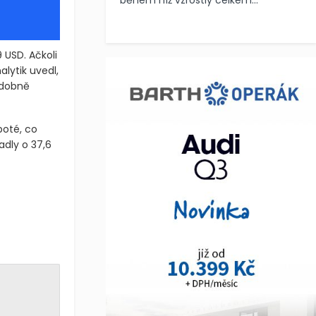
během níž vzrostly celkem...
 USD. Ačkoli
lytik uvedl,
odobně
poté, co
adly o 37,6