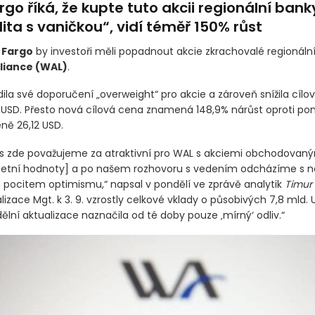
rgo říká, že kupte tuto akcii regionální bank
lita s vaničkou“, vidí téměř 150% růst
 Fargo
by investoři měli popadnout akcie zkrachovalé regionáln
liance
(WAL)
.
ila své doporučení „overweight“ pro akcie a zároveň snížila cíl
 USD. Přesto nová cílová cena znamená 148,9% nárůst oproti pon
ně 26,12 USD.
os zde považujeme za atraktivní pro WAL s akciemi obchodovan
etní hodnoty] a po našem rozhovoru s vedením odcházíme s 
ocitem optimismu,“ napsal v pondělí ve zprávě analytik
Timur 
lizace Mgt. k 3. 9. vzrostly celkové vklady o působivých 7,8 mld. US
lní aktualizace naznačila od té doby pouze ‚mírný‘ odliv.“