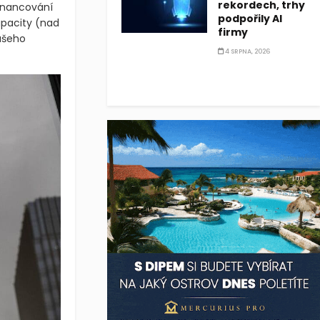
rekordech, trhy
inancování
podpořily AI
apacity
(nad
firmy
ašeho
4 SRPNA, 2026