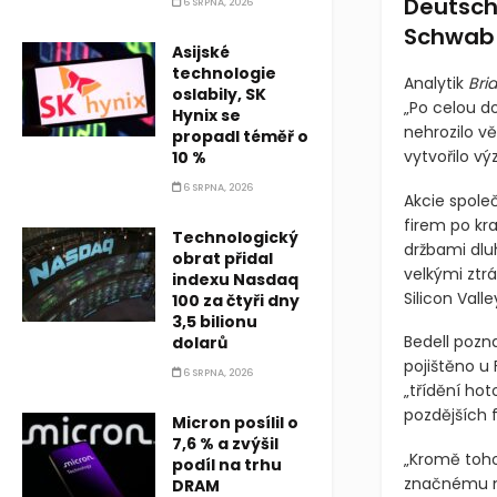
Deutsche
6 SRPNA, 2026
Schwab 
Asijské
technologie
Analytik
Bri
oslabily, SK
„Po celou d
Hynix se
nehrozilo vě
propadl téměř o
vytvořilo výz
10 %
6 SRPNA, 2026
Akcie spole
firem po kra
Technologický
držbami dlu
obrat přidal
velkými ztr
indexu Nasdaq
Silicon Valle
100 za čtyři dny
3,5 bilionu
Bedell pozn
dolarů
pojištěno u F
6 SRPNA, 2026
„třídění hot
pozdějších f
Micron posílil o
7,6 % a zvýšil
„Kromě toho
podíl na trhu
značnému mno
DRAM