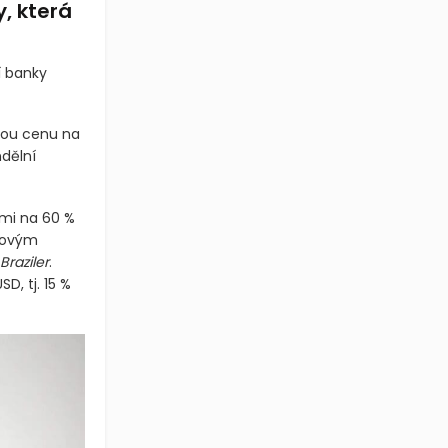
y, která
í banky
ovou cenu na
dělní
ými na 60 %
novým
Braziler
.
D, tj. 15 %