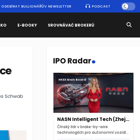
ODEBÍRAT BULLIONÁŘŮV NEWSLETTER
PODCAST
SKO
E-BOOKY
SROVNÁVAČ BROKERŮ
.
IPO Radar
nce
HKEX Main Board
les Schwab
NASN Intelligent Tech (Zhejiang)
Čínský lídr v brake-by-wire
technologiích pro autonomní vozidla
vstupuje na hongkongskou burzu 7.