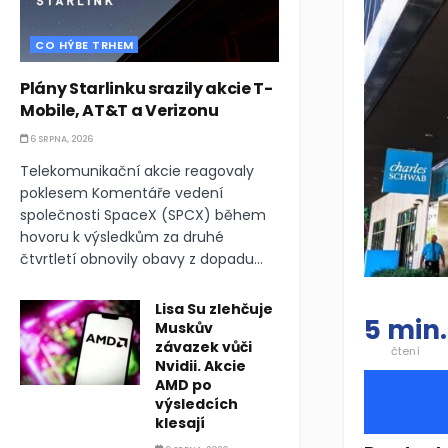
CO HÝBE TRHEM
Plány Starlinku srazily akcie T-
Mobile, AT&T a Verizonu
6 SRPNA, 2026
Telekomunikační akcie reagovaly
poklesem Komentáře vedení
společnosti SpaceX (SPCX) během
hovoru k výsledkům za druhé
čtvrtletí obnovily obavy z dopadu...
Lisa Su zlehčuje
5 min.
Muskův
závazek vůči
čtení
Nvidii. Akcie
AMD po
výsledcích
klesají