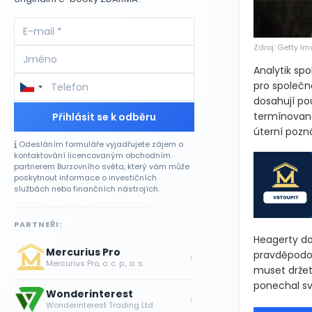
Zdroj: Getty I
Analytik spo
pro společn
dosahují po
termínovanéh
Přihlásit se k odběru
úterní poz
Odesláním formuláře vyjadřujete zájem o
kontaktování licencovaným obchodním
partnerem Burzovního světa, který vám může
poskytnout informace o investičních
službách nebo finančních nástrojích.
PARTNEŘI:
Heagerty do
Mercurius Pro
pravděpodob
›
Mercurius Pro, o. c. p., a. s.
muset držet 
ponechal sv
Wonderinterest
›
Wonderinterest Trading Ltd