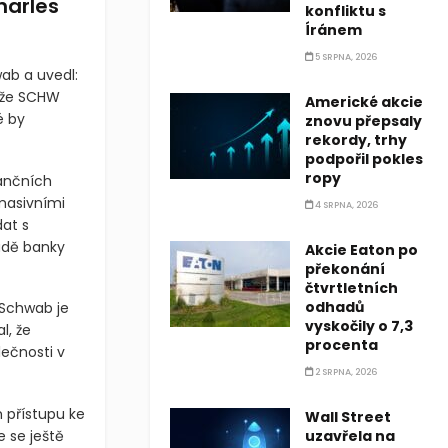
harles
konfliktu s
Íránem
5 SRPNA, 2026
ab a uvedl:
, že SCHW
Americké akcie
é by
znovu přepsaly
rekordy, trhy
podpořil pokles
ropy
nančních
 masivními
4 SRPNA, 2026
at s
adě banky
Akcie Eaton po
překonání
čtvrtletních
odhadů
 Schwab je
vyskočily o 7,3
l, že
procenta
lečnosti v
2 SRPNA, 2026
 přístupu ke
Wall Street
e se ještě
uzavřela na