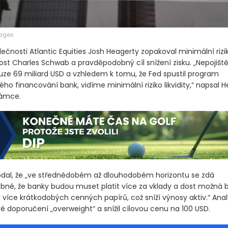
mages
lečnosti Atlantic Equities Josh Heagerty zopakoval minimální riziko
ost Charles Schwab a pravděpodobný cíl snížení zisku. „Nepojišt
uze 69 miliard USD a vzhledem k tomu, že Fed spustil program
o financování bank, vidíme minimální riziko likvidity,“ napsal H
námce.
dal, že „ve střednědobém až dlouhodobém horizontu se zdá
né, že banky budou muset platit více za vklady a dost možná 
více krátkodobých cenných papírů, což sníží výnosy aktiv.“ Anal
é doporučení „overweight“ a snížil cílovou cenu na 100 USD.