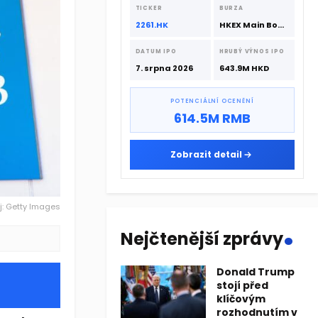
srpna 2026 s podporou CATL a
TICKER
BURZA
Hillhouse Investment.
2261.HK
HKEX Main Board
DATUM IPO
HRUBÝ VÝNOS IPO
7. srpna 2026
643.9M HKD
POTENCIÁLNÍ OCENĚNÍ
614.5M RMB
Zobrazit detail
j: Getty Images
.
Nejčtenější zprávy
Donald Trump
stojí před
klíčovým
rozhodnutím v