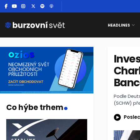
HEADLINES
Inves
Char
Banc
.
Podle Deuts
(SCHW) př
Co hýbe trhem
Poslec