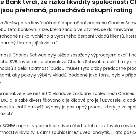
 Bank tvrdí, že rizika likvidity společnosti C
jsou přehnaná, ponechává nákupní rating
an Bedell
potvrdil své nákupní doporučení pro akcie Charles Schw
obu této bankovní krize, která začala ve čtvrtek, se domníváme
rohodné riziko rychlého a výrazného čerpání vkladů klientů, kter
namný tlak na její likviditu.“
čnosti Charles Schwab byly těžce zasaženy výprodejem akcií fi
chu SVB. Investoři se obávali, že Charles Schwab a další firmy s
hopisů s delší splatností budou muset tyto držby předčasně prod
átami, aby pokryly výběry vkladů, podobně jako tomu bylo v příp
y.
amenal, že více než 80 % vkladové základny společnosti Charles
DIC a je také diverzifikováno a je klíčové pro její uživatele, a doda
ovosti klientů na vyšší výnosy je postupný proces, který je ve spo
ázích“.
 SCHW mgmt. v posledních dvou čtvrtletích diskutovala o svém
žství likvidity, s čímž souhlasíme,“ uvedl analytik. „Tato pozic