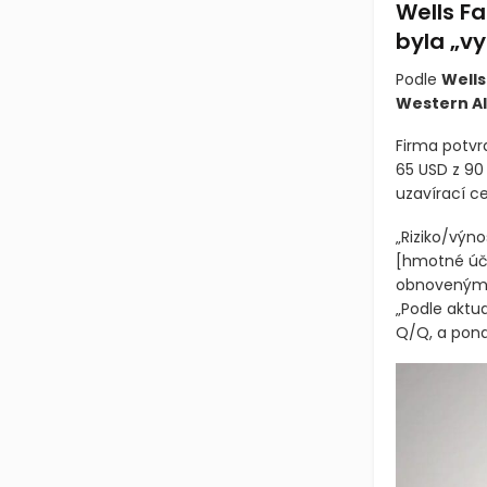
Wells Fa
byla „vy
Podle
Wells
Western Al
Firma potvrd
65 USD z 90
uzavírací ce
„Riziko/výn
[hmotné úč
obnoveným p
„Podle aktua
Q/Q, a pondě