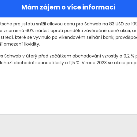
Mám zájem o více informací
tsche pro jistotu snížil cílovou cenu pro Schwab na 83 USD ze 109
ále znamená 60% nárůst oproti pondělní závěrečné ceně akcií, ana
ostředí, které se vyvinulo po víkendovém selhání bank, pravděp
í omezení likvidity.
es Schwab v úterý před začátkem obchodování vzrostly o 9,2 % 
hozí obchodní seance klesly o 11,5 %. V roce 2023 se akcie prop