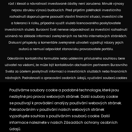
růst i klesat a návratnost investované částky není zaručena. Minulé výnosy
nejsou zárukou výnosů budoucích. Před přijetím jakéhokoli investičního
rozhodnutí doporučujeme posoudit vlastní finanční situaci, investiční cíle
a toleranci k riziku, případně využít služeb licencovaného poskytovatele
investičních služeb. Burzovní Svět nenese odpovědnost za investiční rozhodnutí
učiněná na základě informací zveřejněných na těchto internetových stránkách.
Diskusní příspěvky a komentáře zveřejněné uživateli vyjadřují názory jejich
autorů a nemusí odpovídat stanovisku provozovatele portálu.
Odesláním kontaktního formuláře nebo udělením příslušného souhlasu bere
uživatel na vědomí, že může být kontaktován obchodním partnerem Burzovního
Světa za účelem poskytnutí informací o investičních službách nebo finančních
nástrojích. Podrobnosti o zpracování osobních údajů, využívání souborů cookies
a obchodních partnerech jsou uvedeny v příslušných dokumentech
Používáme soubory cookie a podobné technologie, které jsou
dostupných na těchto internetových stránkách. U jednotlivých článků mohou
nezbytné pro provoz webových stránek. Další soubory cookie
být uvedeny informace o použitých zdrojích, datu původní analýzy nebo datu,
se používají k provádění analýzy používání webových stránek.
ke kterému se vztahují uvedené tržní údaje.
Pokračováním v používání našich webových stránek
vyjadřujete souhlas s používáním souborů cookie. Další
Zásady ochrany osobních údajů a cookies
informace naleznete v našich
Zásadách ochrany osobních
Reklama
Kontakt
údajů.