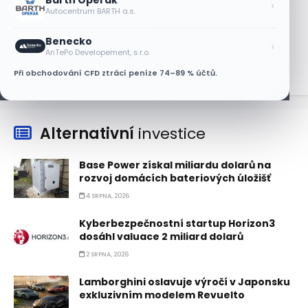
Barth Operák
›
Autocentrum BARTH a.s.
Lisa Su zlehčuje Muskův závazek vůči
Nvidii. Akcie AMD po výsledcích klesají
Benecko
›
6 SRPNA, 2026
AnTePo Developement, s.r.o.
Při obchodování CFD ztrácí peníze 74–89 % účtů.
Alternativní
investice
Base Power získal miliardu dolarů na
rozvoj domácích bateriových úložišť
4 SRPNA, 2026
Kyberbezpečnostní startup Horizon3
dosáhl valuace 2 miliard dolarů
2 SRPNA, 2026
Lamborghini oslavuje výročí v Japonsku
exkluzivním modelem Revuelto