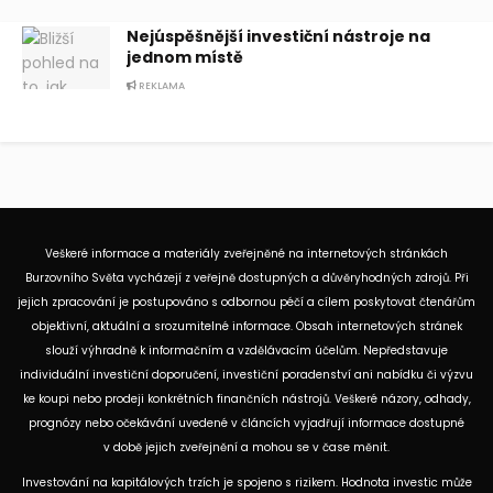
Nejúspěšnější investiční nástroje na
jednom místě
REKLAMA
Veškeré informace a materiály zveřejněné na internetových stránkách
Burzovního Světa vycházejí z veřejně dostupných a důvěryhodných zdrojů. Při
jejich zpracování je postupováno s odbornou péčí a cílem poskytovat čtenářům
objektivní, aktuální a srozumitelné informace. Obsah internetových stránek
slouží výhradně k informačním a vzdělávacím účelům. Nepředstavuje
individuální investiční doporučení, investiční poradenství ani nabídku či výzvu
ke koupi nebo prodeji konkrétních finančních nástrojů. Veškeré názory, odhady,
prognózy nebo očekávání uvedené v článcích vyjadřují informace dostupné
v době jejich zveřejnění a mohou se v čase měnit.
Investování na kapitálových trzích je spojeno s rizikem. Hodnota investic může