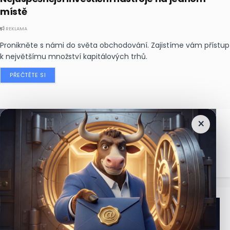
místě
REKLAMA
Pronikněte s námi do světa obchodování. Zajistíme vám přístup
k největšímu množství kapitálových trhů.
PŘEČTĚTE SI
×
Nejčtenější
zprávy