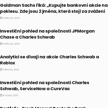
Goldman Sachs říká: „Kupujte bankovní akcie na
poklesu. Zde jsou 2 jména, která stojí za zvážení
13 BŘEZNA, 2023
AKCIE
Investiční pohled na společnosti JPMorgan
Chase a Charles Schwab
13 BŘEZNA, 2023
AKCIE
Analytici se dívají na akcie Charles Schwab a
Roblox
11 BŘEZNA, 2023
AKCIE
Investiční pohled na společnosti Charles
Schwab, ServiceNow a CureVac
19 LEDNA, 2023
AKCIE