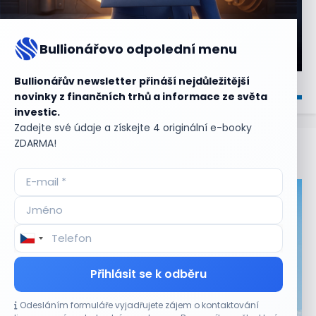
Bullionářovo odpolední menu
Bullionářův newsletter přináší nejdůležitější
novinky z finančních trhů a informace ze světa
investic.
Zadejte své údaje a získejte 4 originální e-booky
ZDARMA!
Aktuální
příležitosti
Přihlásit se k odběru
Odesláním formuláře vyjadřujete zájem o kontaktování
CO HÝBE TRHEM