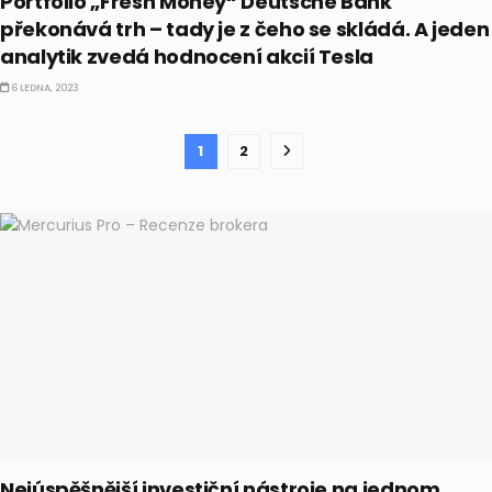
Portfolio „Fresh Money“ Deutsche Bank
překonává trh – tady je z čeho se skládá. A jeden
analytik zvedá hodnocení akcií Tesla
6 LEDNA, 2023
1
2
Nejúspěšnější investiční nástroje na jednom