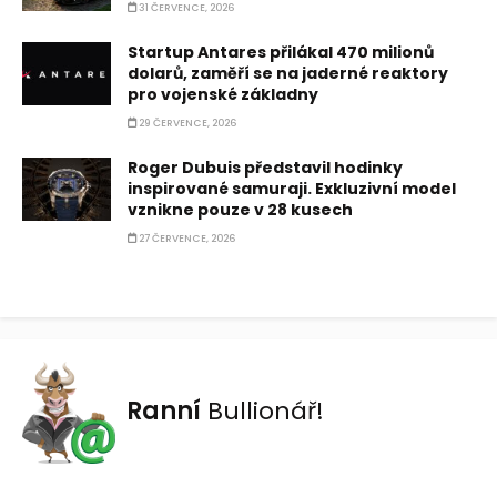
31 ČERVENCE, 2026
Startup Antares přilákal 470 milionů
dolarů, zaměří se na jaderné reaktory
pro vojenské základny
29 ČERVENCE, 2026
Roger Dubuis představil hodinky
inspirované samuraji. Exkluzivní model
vznikne pouze v 28 kusech
27 ČERVENCE, 2026
Ranní
Bullionář!