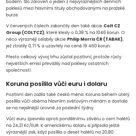
korun, která byla pro investory důležitým orientačním
bodem. Šlo zároveň o jeden z nejvýraznějších denních
poklesů mezi hlavními tituly obchodovanými na pražské
burze.
V červených číslech zakončily den také akcie
Colt CZ
Group
(COLTCZ)
, které klesly o 0,38 % na 1046 korun. O
něco výrazněji oslabily akcie
Philip Morris ČR
(TABAK)
,
jež ztratily 0,71 % a uzavřely na ceně 19 460 korun.
Přesto celkový vývoj trhu zůstal pozitivní, protože růsty
největších emisí převážily nad poklesy ostatních
společností.
Koruna posílila vůči euru i dolaru
Pozitivní den zažila také česká měna. Koruna během úterý
posílila vůči oběma hlavním světovým měnám a dostala
se na nejsilnější úrovně za poslední týdny.
Vůči euru zpevnila oproti pondělnímu závěru o osm haléřů