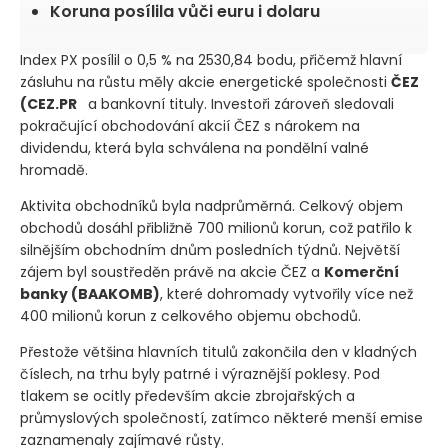
zaznamenala nejvýraznější pokles dne
Koruna posílila vůči euru i dolaru
Index PX posílil o 0,5 % na 2530,84 bodu, přičemž hlavní
zásluhu na růstu měly akcie energetické společnosti
ČEZ
(CEZ.PR
+0,74 %
a bankovní tituly. Investoři zároveň
sledovali pokračující obchodování akcií ČEZ s nárokem na
dividendu, která byla schválena na pondělní valné
hromadě.
Aktivita obchodníků byla nadprůměrná. Celkový objem
obchodů dosáhl přibližně 700 milionů korun, což patřilo k
silnějším obchodním dnům posledních týdnů. Největší
zájem byl soustředěn právě na akcie ČEZ a
Komerční
banky (BAAKOMB)
, které dohromady vytvořily více než
400 milionů korun z celkového objemu obchodů.
Přestože většina hlavních titulů zakončila den v kladných
číslech, na trhu byly patrné i výraznější poklesy. Pod
tlakem se ocitly především akcie zbrojařských a