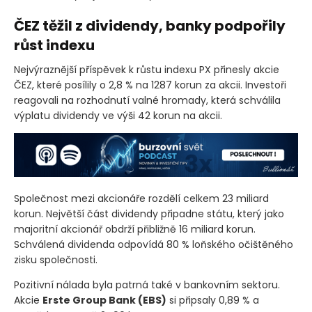
průmyslových společností, zatímco některé menší emise
zaznamenaly zajímavé růsty.
ČEZ těžil z dividendy, banky podpořily
růst indexu
Nejvýraznější příspěvek k růstu indexu PX přinesly akcie
ČEZ, které posílily o 2,8 % na 1287 korun za akcii. Investoři
reagovali na rozhodnutí valné hromady, která schválila
výplatu dividendy ve výši 42 korun na akcii.
Společnost mezi akcionáře rozdělí celkem 23 miliard
korun. Největší část dividendy připadne státu, který jako
majoritní akcionář obdrží přibližně 16 miliard korun.
Schválená dividenda odpovídá 80 % loňského očištěného
zisku společnosti.
Pozitivní nálada byla patrná také v bankovním sektoru.