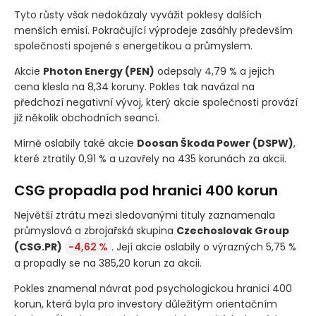
0,77 % na 526 korun.
Tyto růsty však nedokázaly vyvážit poklesy dalších
menších emisí. Pokračující výprodeje zasáhly především
společnosti spojené s energetikou a průmyslem.
Akcie
Photon Energy
(PEN)
odepsaly 4,79 % a jejich
cena klesla na 8,34 koruny. Pokles tak navázal na
předchozí negativní vývoj, který akcie společnosti provází
již několik obchodních seancí.
Mírně oslabily také akcie
Doosan Škoda Power
(DSPW)
,
které ztratily 0,91 % a uzavřely na 435 korunách za akcii.
CSG propadla pod hranici 400 korun
Největší ztrátu mezi sledovanými tituly zaznamenala
průmyslová a zbrojařská skupina
Czechoslovak Group
(CSG.PR)
-4,62 %
. Její akcie oslabily o výrazných 5,75 %
a propadly se na 385,20 korun za akcii.
Pokles znamenal návrat pod psychologickou hranici 400