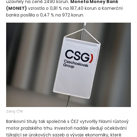
Akcie
Erste Group Bank
(EBS)
si připsaly 0,89 % a
uzavřely na ceně 2490 korun.
Moneta Money Bank
(MONET)
vzrostla o 0,81 % na 187,40 korun a Komerční
banka posílila o 0,47 % na 972 korun.
Zdroj: ČTK
Bankovní tituly tak společně s ČEZ vytvořily hlavní růstový