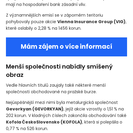
motor pražského trhu. Investoři nadále sledují očekávání
týkající se úrokových sazeb a vývoje ekonomiky, které
mají na hospodaření bank zásadní vliv.
Z významnějších emisí se v záporném teritoriu
pohybovaly pouze akcie
Vienna Insurance Group
(VIG)
,
které oslabily o 2,28 % na 1456 korun.
Mám zájem o více informací
Menší společnosti nabídly smíšený
obraz
Vedle hlavních titulů zaujaly také některé menší
společnosti obchodované na pražské burze.
Nejúspěšnější mezi nimi byla metalurgická společnost
Gevorkyan
(GEVORKYAN)
, jejíž akcie vzrostly o 1,51 % na
202 korun. V kladných číslech zakončila obchodování také
Kofola ČeskoSlovensko
(KOFOLA)
, která si polepšila o