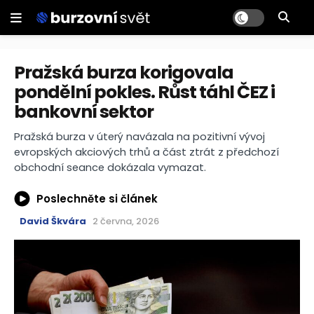
Pražská burza korigovala
pondělní pokles. Růst táhl ČEZ i
bankovní sektor
Pražská burza v úterý navázala na pozitivní vývoj
evropských akciových trhů a část ztrát z předchozí
obchodní seance dokázala vymazat.
Poslechněte si článek
David Škvára
2 června, 2026