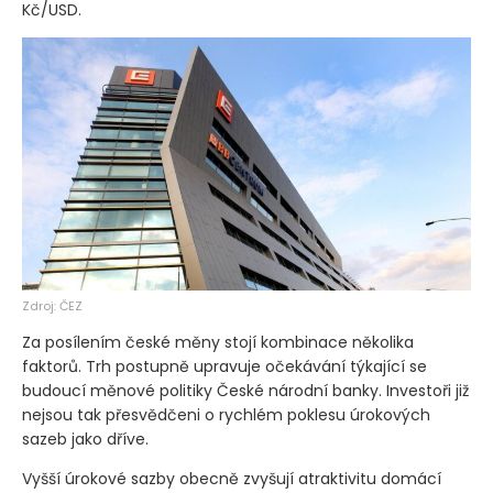
na 24,21 Kč/EUR. K americkému dolaru si připsala ještě
výraznější zisk, když posílila o deset haléřů na 20,80
Kč/USD.
Zdroj: ČEZ
Za posílením české měny stojí kombinace několika
faktorů. Trh postupně upravuje očekávání týkající se
budoucí měnové politiky České národní banky. Investoři již
nejsou tak přesvědčeni o rychlém poklesu úrokových
sazeb jako dříve.