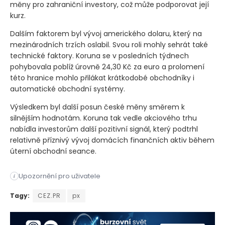
Vyšší úrokové sazby obecně zvyšují atraktivitu domácí
měny pro zahraniční investory, což může podporovat její
kurz.
Dalším faktorem byl vývoj amerického dolaru, který na
mezinárodních trzích oslabil. Svou roli mohly sehrát také
technické faktory. Koruna se v posledních týdnech
pohybovala poblíž úrovně 24,30 Kč za euro a prolomení
této hranice mohlo přilákat krátkodobé obchodníky i
automatické obchodní systémy.
Výsledkem byl další posun české měny směrem k
silnějším hodnotám. Koruna tak vedle akciového trhu
nabídla investorům další pozitivní signál, který podtrhl
relativně příznivý vývoj domácích finančních aktiv během
úterní obchodní seance.
Upozornění pro uživatele
i
Pražská burza v úterý navázala na pozitivní vývoj evropských
Tagy:
CEZ.PR
px