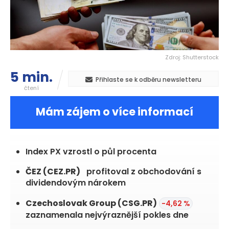
Zdroj: Shutterstock
5 min.
Přihlaste se k odběru newsletteru
čtení
Mám zájem o více informací
CEZ.PR
1 369,00
+0,74 %
Index PX vzrostl o půl procenta
ČEZ
(CEZ.PR)
profitoval z
+0,74 %
obchodování s dividendovým nárokem
Czechoslovak Group
(CSG.PR)
-4,62 %