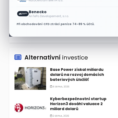
Autocentrum BARTH a.s.
Bude se v srpnu dařit akciím
Benecko
Walmart a Eli Lilly?
AnTePo Developement, s.r.o.
4 SRPNA, 2026
Při obchodování CFD ztrácí peníze 74–89 % účtů.
Alternativní
investice
Base Power získal miliardu
dolarů na rozvoj domácích
bateriových úložišť
4 SRPNA, 2026
Kyberbezpečnostní startup
Horizon3 dosáhl valuace 2
miliard dolarů
2 SRPNA, 2026