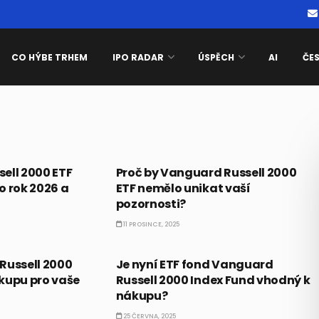
CO HÝBE TRHEM
IPO RADAR
ÚSPĚCH
AI
ČE
ETF
ell 2000 ETF
Proč by Vanguard Russell 2000
o rok 2026 a
ETF nemělo unikat vaší
pozornosti?
11 PROSINCE, 2025
ETF
Russell 2000
Je nyní ETF fond Vanguard
kupu pro vaše
Russell 2000 Index Fund vhodný k
nákupu?
25 ČERVNA, 2025