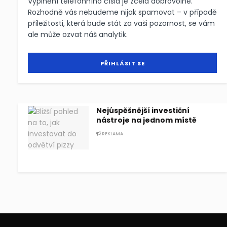
Vyplnění telefonního čísla je zcela dobrovolné.
Rozhodně vás nebudeme nijak spamovat – v případě
příležitosti, která bude stát za vaši pozornost, se vám
ale může ozvat náš analytik.
Nejúspěšnější investiční
nástroje na jednom místě
REKLAMA