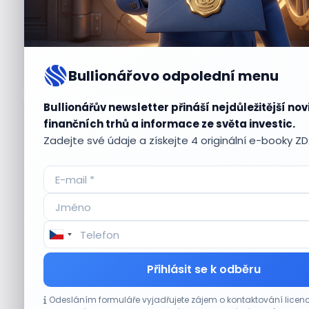
Bullionářovo odpolední menu
Bullionářův newsletter přináší nejdůležitější nov
Aktuální
příležitosti
finančních trhů a informace ze světa investic.
Zadejte své údaje a získejte 4 originální e-booky Z
CO HÝBE TRHEM
Přihlásit se k odběru
Micron posílil o 7,6 % a zvýšil podíl na trhu
Odesláním formuláře vyjadřujete zájem o kontaktování lic