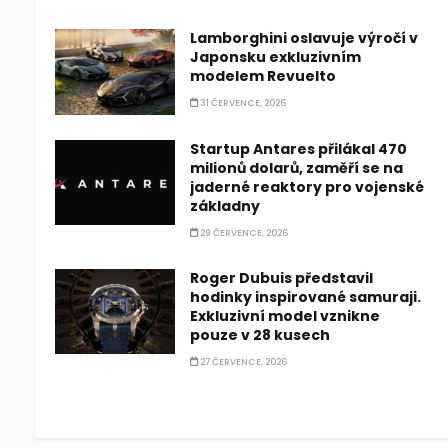
Lamborghini oslavuje výročí v
Japonsku exkluzivním
modelem Revuelto
31 ČERVENCE, 2026
Startup Antares přilákal 470
milionů dolarů, zaměří se na
jaderné reaktory pro vojenské
základny
29 ČERVENCE, 2026
Roger Dubuis představil
hodinky inspirované samuraji.
Exkluzivní model vznikne
pouze v 28 kusech
27 ČERVENCE, 2026