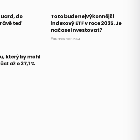
ETF
guard, do
Toto bude nejvýkonnější
rávě teď
indexový ETF v roce 2025. Je
načase investovat?
16 PROSINCE, 2024
, který by mohl
ůst až o 37,1 %