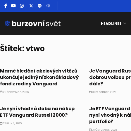
HEADLINES
Štítek:
vtwo
ETF
ETF
Marné hledání akciových vítězů
Je Vanguard Russ
ukončuje jediný nízkonákladový
dobrou volbou pr
fond z rodiny Vanguard
dále?
20 ČERVENCE, 2026
31 PROSINCE, 2025
ETF
ETF
Je nyní vhodná doba na nákup
Je ETF Vanguard 
ETF Vanguard Russell 2000?
nyní vhodný k ná
portfolio?
25 ŘÍJNA, 2025
31 ČERVENCE, 2025