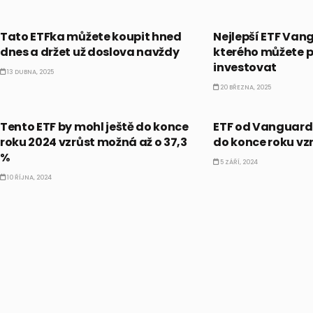
ETF
ETF
Tato ETFka můžete koupit hned
Nejlepší ETF Van
dnes a držet už doslova navždy
kterého můžete p
investovat
13 DUBNA, 2025
20 BŘEZNA, 2025
ETF
ETF
Tento ETF by mohl ještě do konce
ETF od Vanguardu
roku 2024 vzrůst možná až o 37,3
do konce roku vzr
%
5 ZÁŘÍ, 2024
10 ŘÍJNA, 2024