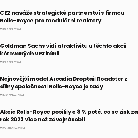
ČESKO
ČEZ naváže strategické partnerství s firmou
Rolls-Royce pro modulární reaktory
19 ZÁŘÍ, 2024
AKCIE
Goldman Sachs vidí atraktivitu u těchto akcií
kótovaných v Británii
13 ZÁŘÍ, 2024
ALTERNATIVNÍ INVESTICE
Nejnovější model Arcadia Droptail Roadster z
dílny společnosti Rolls-Royce je tady
5 BŘEZNA, 2024
AKCIE
Akcie Rolls-Royce posílily o 8 % poté, co se zisk za
rok 2023 více než zdvojnásobil
22 ÚNORA, 2024
AKCIE