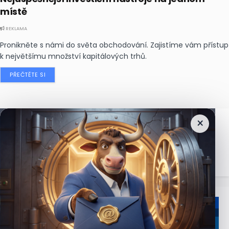
místě
REKLAMA
Pronikněte s námi do světa obchodování. Zajistíme vám přístup
k největšímu množství kapitálových trhů.
PŘEČTĚTE SI
×
Nejčtenější
zprávy