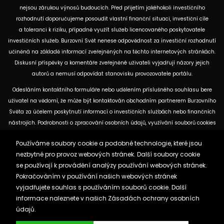
nejsou zárukou výnosů budoucích. Před přijetím jakéhokoli investičního
rozhodnutí doporučujeme posoudit vlastní finanční situaci, investiční cíle
a toleranci k riziku, případně využít služeb licencovaného poskytovatele
investičních služeb. Burzovní Svět nenese odpovědnost za investiční rozhodnutí
učiněná na základě informací zveřejněných na těchto internetových stránkách.
Diskusní příspěvky a komentáře zveřejněné uživateli vyjadřují názory jejich
autorů a nemusí odpovídat stanovisku provozovatele portálu.
Odesláním kontaktního formuláře nebo udělením příslušného souhlasu bere
uživatel na vědomí, že může být kontaktován obchodním partnerem Burzovního
Světa za účelem poskytnutí informací o investičních službách nebo finančních
nástrojích. Podrobnosti o zpracování osobních údajů, využívání souborů cookies
a obchodních partnerech jsou uvedeny v příslušných dokumentech
Používáme soubory cookie a podobné technologie, které jsou
dostupných na těchto internetových stránkách. U jednotlivých článků mohou
nezbytné pro provoz webových stránek. Další soubory cookie
být uvedeny informace o použitých zdrojích, datu původní analýzy nebo datu,
se používají k provádění analýzy používání webových stránek.
ke kterému se vztahují uvedené tržní údaje.
Pokračováním v používání našich webových stránek
vyjadřujete souhlas s používáním souborů cookie. Další
Zásady ochrany osobních údajů a cookies
informace naleznete v našich
Zásadách ochrany osobních
Reklama
Kontakt
údajů.
Burzovnisvet.cz © 2026