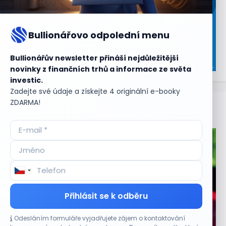
Bullionářovo odpolední menu
Bullionářův newsletter přináší nejdůležitější
novinky z finančních trhů a informace ze světa
investic.
Zadejte své údaje a získejte 4 originální e-booky
ZDARMA!
Aktuální
příležitosti
Přihlásit se k odběru
Odesláním formuláře vyjadřujete zájem o kontaktování
CO HÝBE TRHEM