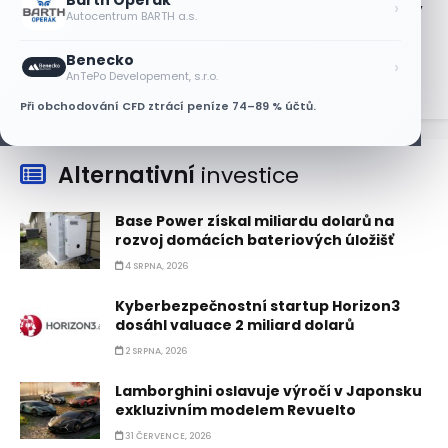
Barth Operák
Zlato od srpna 2024 zdvojnásobilo cenu,
›
Autocentrum BARTH a.s.
z rekordu však ustoupilo
5 SRPNA, 2026
Benecko
›
AnTePo Developement, s.r.o.
Při obchodování CFD ztrácí peníze 74–89 % účtů.
Alternativní
investice
Base Power získal miliardu dolarů na
rozvoj domácích bateriových úložišť
4 SRPNA, 2026
Kyberbezpečnostní startup Horizon3
dosáhl valuace 2 miliard dolarů
2 SRPNA, 2026
Lamborghini oslavuje výročí v Japonsku
exkluzivním modelem Revuelto
31 ČERVENCE, 2026