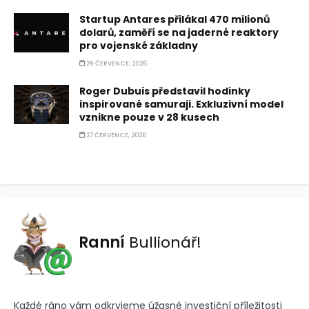
Startup Antares přilákal 470 milionů
dolarů, zaměří se na jaderné reaktory
pro vojenské základny
29 ČERVENCE, 2026
Roger Dubuis představil hodinky
inspirované samuraji. Exkluzivní model
vznikne pouze v 28 kusech
27 ČERVENCE, 2026
Ranní
Bullionář!
Každé ráno vám odkryjeme úžasné investiční příležitosti