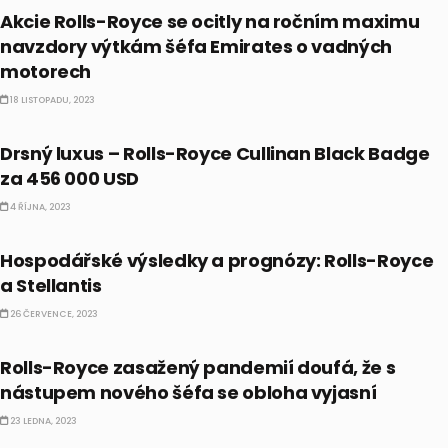
Akcie Rolls-Royce se ocitly na ročním maximu
navzdory výtkám šéfa Emirates o vadných
motorech
18 LISTOPADU, 2023
ALTERNATIVNÍ INVESTICE
Drsný luxus – Rolls-Royce Cullinan Black Badge
za 456 000 USD
4 ŘÍJNA, 2023
AKCIE
Hospodářské výsledky a prognózy: Rolls-Royce
a Stellantis
26 ČERVENCE, 2023
AKCIE
Rolls-Royce zasažený pandemií doufá, že s
nástupem nového šéfa se obloha vyjasní
23 LEDNA, 2023
ALTERNATIVNÍ INVESTICE