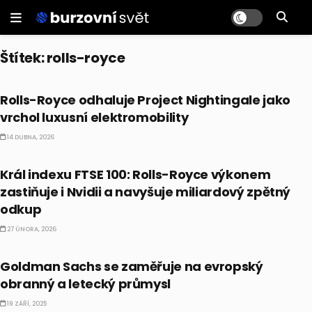
Štítek:
rolls-royce
ALTERNATIVNÍ INVESTICE
Rolls-Royce odhaluje Project Nightingale jako
vrchol luxusní elektromobility
14 DUBNA, 2026
AKCIE
Král indexu FTSE 100: Rolls-Royce výkonem
zastiňuje i Nvidii a navyšuje miliardový zpětný
odkup
27 ÚNORA, 2026
AKCIE
Goldman Sachs se zaměřuje na evropský
obranný a letecký průmysl
19 ZÁŘÍ, 2025