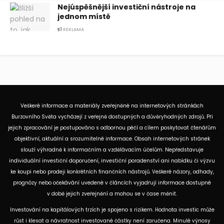
Nejúspěšnější investiční nástroje na
jednom místě
REKLAMA
Veškeré informace a materiály zveřejněné na internetových stránkách
Burzovního Světa vycházejí z veřejně dostupných a důvěryhodných zdrojů. Při
jejich zpracování je postupováno s odbornou péčí a cílem poskytovat čtenářům
objektivní, aktuální a srozumitelné informace. Obsah internetových stránek
slouží výhradně k informačním a vzdělávacím účelům. Nepředstavuje
individuální investiční doporučení, investiční poradenství ani nabídku či výzvu
ke koupi nebo prodeji konkrétních finančních nástrojů. Veškeré názory, odhady,
prognózy nebo očekávání uvedené v článcích vyjadřují informace dostupné
v době jejich zveřejnění a mohou se v čase měnit.
Investování na kapitálových trzích je spojeno s rizikem. Hodnota investic může
růst i klesat a návratnost investované částky není zaručena. Minulé výnosy