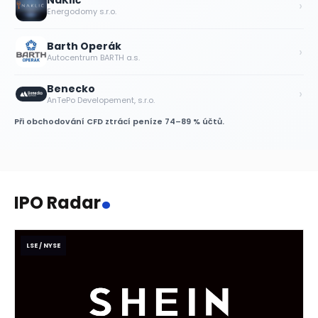
NaKlíč
›
Energodomy s.r.o.
Barth Operák
›
Autocentrum BARTH a.s.
Benecko
›
AnTePo Developement, s.r.o.
Při obchodování CFD ztrácí peníze 74–89 % účtů.
.
IPO Radar
LSE / NYSE