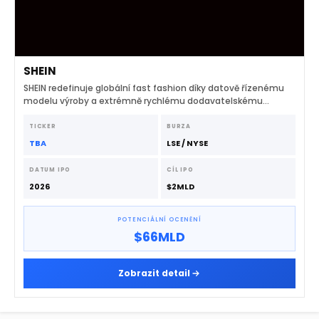
SHEIN
SHEIN redefinuje globální fast fashion díky datově řízenému
modelu výroby a extrémně rychlému dodavatelskému
řetězci.
TICKER
BURZA
TBA
LSE / NYSE
DATUM IPO
CÍL IPO
2026
$2MLD
POTENCIÁLNÍ OCENĚNÍ
$66MLD
Zobrazit detail