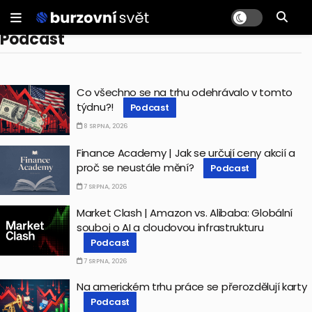
Podcast
Co všechno se na trhu odehrávalo v tomto
týdnu?!
Podcast
8 SRPNA, 2026
Finance Academy | Jak se určují ceny akcií a
proč se neustále mění?
Podcast
7 SRPNA, 2026
Market Clash | Amazon vs. Alibaba: Globální
souboj o AI a cloudovou infrastrukturu
Podcast
7 SRPNA, 2026
Na americkém trhu práce se přerozdělují karty
Podcast