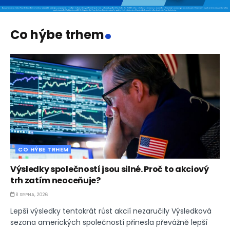
.
Co hýbe trhem
CO HÝBE TRHEM
Výsledky společností jsou silné. Proč to akciový
trh zatím neoceňuje?
8 SRPNA, 2026
Lepší výsledky tentokrát růst akcií nezaručily Výsledková
sezona amerických společností přinesla převážně lepší