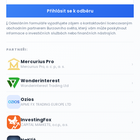
Přihlásit se k odběru
Odesláním formuláře vyjadřujete zájem o kontaktování licencovaným
obchodním partnerem Burzovního světa, který vám může poskytnout
informace o investičních službách nebo finančních nástrojích.
PARTNEŘI:
Mercurius Pro
›
Mercurius Pro, o. c. p., a. s.
Wonderinterest
›
Wonderinterest Trading Ltd
Ozios
›
APME FX TRADING EUROPE LTD
InvestingFox
›
CAPITAL MARKETS, o.c.p., a.s.