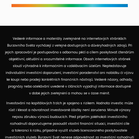
Veškeré informace a materiály zveřejněné na internetových stránkách
Burzovního Světa vycházejí z veřejně dostupných a důvěryhodných zdrojů. Při
jejich zpracování je postupováno s odbornou péčí a cílem poskytovat čtenářům
objektivní, aktuální a srozumitelné informace. Obsah internetových stránek
slouží výhradně k informačním a vzdělávacím účelům. Nepředstavuje
individuální investiční doporučení, investiční poradenství ani nabídku či výzvu
ke koupi nebo prodeji konkrétních finančních nástrojů. Veškeré názory, odhady,
prognózy nebo očekávání uvedené v článcích vyjadřují informace dostupné
v době jejich zveřejnění a mohou se v čase měnit.
Investování na kapitálových trzích je spojeno s rizikem. Hodnota investic může
růst i klesat a návratnost investované částky není zaručena. Minulé výnosy
nejsou zárukou výnosů budoucích. Před přijetím jakéhokoli investičního
rozhodnutí doporučujeme posoudit vlastní finanční situaci, investiční cíle
a toleranci k riziku, případně využít služeb licencovaného poskytovatele
investičních služeb. Burzovní Svět nenese odpovědnost za investiční rozhodnutí