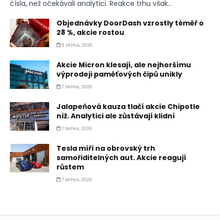
čísla, než očekávali analytici. Reakce trhu však...
Objednávky DoorDash vzrostly téměř o
28 %, akcie rostou
8 SRPNA, 2026
Akcie Micron klesají, ale nejhoršímu
výprodeji paměťových čipů unikly
7 SRPNA, 2026
Jalapeňová kauza tlačí akcie Chipotle
níž. Analytici ale zůstávají klidní
7 SRPNA, 2026
Tesla míří na obrovský trh
samořiditelných aut. Akcie reagují
růstem
7 SRPNA, 2026