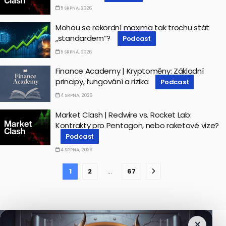
5 SRPNA, 2026
Mohou se rekordní maxima tak trochu stát
„standardem“?
Podcast
5 SRPNA, 2026
Finance Academy | Kryptoměny: Základní
principy, fungování a rizika
Podcast
4 SRPNA, 2026
Market Clash | Redwire vs. Rocket Lab:
Kontrakty pro Pentagon, nebo raketové vize?
Podcast
4 SRPNA, 2026
1
2
…
67
×