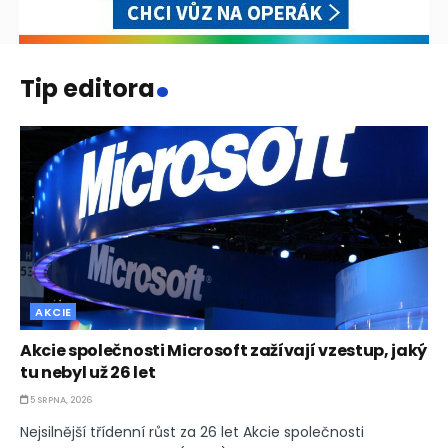
.
Tip editora
AKCIE
Akcie společnosti Microsoft zažívají vzestup, jaký
tu nebyl už 26 let
5 SRPNA, 2026
Nejsilnější třídenní růst za 26 let Akcie společnosti