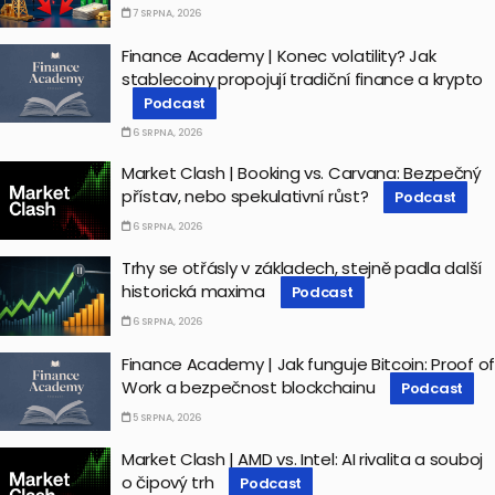
7 SRPNA, 2026
Finance Academy | Konec volatility? Jak
stablecoiny propojují tradiční finance a krypto
Podcast
6 SRPNA, 2026
Market Clash | Booking vs. Carvana: Bezpečný
přístav, nebo spekulativní růst?
Podcast
6 SRPNA, 2026
Trhy se otřásly v základech, stejně padla další
historická maxima
Podcast
6 SRPNA, 2026
Finance Academy | Jak funguje Bitcoin: Proof of
Work a bezpečnost blockchainu
Podcast
5 SRPNA, 2026
Market Clash | AMD vs. Intel: AI rivalita a souboj
o čipový trh
Podcast