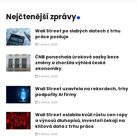
.
Nejčtenější zprávy
Wall Street po slabých datech z trhu
práce posiluje
7 SRPNA, 2026
ČNB ponechala úrokové sazby beze
změny a zhoršila výhled české
ekonomiky
6 SRPNA, 2026
Wall Street uzavřela na rekordech, trhy
podpořily AI firmy
4 SRPNA, 2026
Wall Street oslabila kvůli růstu cen ropy
a výnosů dluhopisů, investoři čekají na
klíčová data z trhu práce
6 SRPNA, 2026