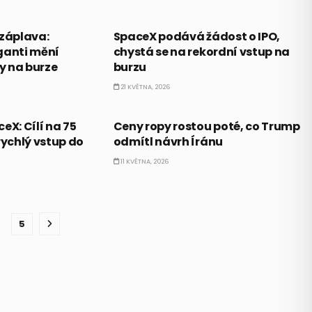
PRÁVĚ TEĎ
 záplava:
SpaceX podává žádost o IPO,
ganti mění
chystá se na rekordní vstup na
y na burze
burzu
21 KVĚTNA, 2026
PRÁVĚ TEĎ
eX: Cílí na 75
Ceny ropy rostou poté, co Trump
rychlý vstup do
odmítl návrh Íránu
11 KVĚTNA, 2026
5