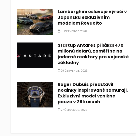
Lamborghini oslavuje výročí v
Japonsku exkluzivním
modelem Revuelto
31 ČERVENCE, 2026
Startup Antares přilákal 470
milionů dolarů, zaměří se na
jaderné reaktory pro vojenské
základny
29 ČERVENCE, 2026
Roger Dubuis představil
hodinky inspirované samuraji.
Exkluzivní model vznikne
pouze v 28 kusech
27 ČERVENCE, 2026