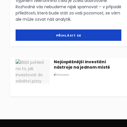
Vyplnění telefonního čísla je zcela dobrovolné.
Rozhodně vás nebudeme nijak spamovat – v případě
příležitosti, která bude stát za vaši pozornost, se vám
ale může ozvat náš analytik.
Nejúspěšnější investiční
nástroje na jednom místě
REKLAMA