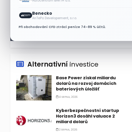
Autocentrum BARTH a.s.
Akcie SK Hynix stoupají,
Benecko
investoři sázejí na plán výplaty
AnTePo Developement, s.r.o.
dividend
Při obchodování CFD ztrácí peníze 74–89 % účtů.
5 SRPNA, 2026
Alternativní
investice
Base Power získal miliardu
dolarů na rozvoj domácích
bateriových úložišť
4 SRPNA, 2026
Kyberbezpečnostní startup
Horizon3 dosáhl valuace 2
miliard dolarů
2 SRPNA, 2026