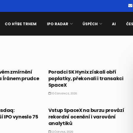
CO HÝBE TRHEM
IPO RADAR
ÚSPĚCH
AI
ČE
PRÁVĚ TEĎ
vém zmírnění
Poradci SK Hynix získali obří
a Íránem prudce
poplatky, překonali i transakci
SpaceX
10 ČERVENCE, 2026
PRÁVĚ TEĎ
asdaq:
Vstup SpaceX na burzu provází
ší IPO vyneslo 75
rekordní ocenění i varování
analytiků
12 ČERVNA, 2026