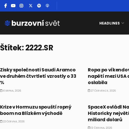
HEADLINES
Štítek:
2222.SR
AKCIE
PRÁVĚ TEĎ
Zisky společnosti Saudi Aramco
Ropa po víkendo
ve druhém čtvrtletí vzrostly o 33
napětí mezi USA 
%
oslabila
4 SRPNA, 2026
27 ČERVENCE, 2026
PRÁVĚ TEĎ
PRÁVĚ TEĎ
Krize v Hormuzu spouští ropný
SpaceX ovládl N
boom na Blízkém východě
Historicky největ
miliard dolarů
22 ČERVNA, 2026
13 ČERVNA, 2026