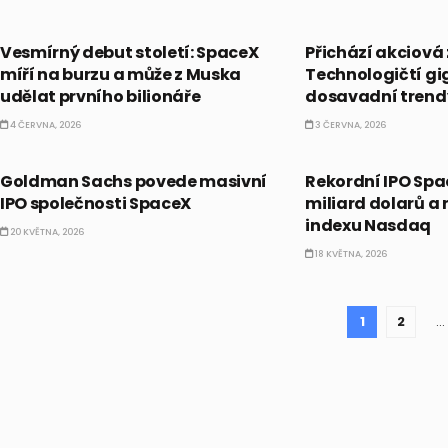
PRÁVĚ TEĎ
PRÁVĚ TEĎ
Vesmírný debut století: SpaceX
Přichází akciová
míří na burzu a může z Muska
Technologičtí gi
udělat prvního bilionáře
dosavadní trend
4 ČERVNA, 2026
3 ČERVNA, 2026
PRÁVĚ TEĎ
PRÁVĚ TEĎ
Goldman Sachs povede masivní
Rekordní IPO Spac
IPO společnosti SpaceX
miliard dolarů a 
indexu Nasdaq
20 KVĚTNA, 2026
18 KVĚTNA, 2026
1
2
…