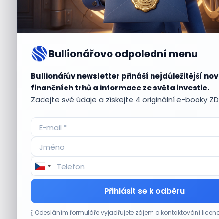
Bullionářovo odpolední menu
Bullionářův newsletter přináší nejdůležitější nov
Aktuální
příležitosti
finančních trhů a informace ze světa investic.
Zadejte své údaje a získejte 4 originální e-booky Z
CO HÝBE TRHEM
Přihlásit se k odběru
Lisa Su zlehčuje Muskův závazek vůči Nvidii.
Odesláním formuláře vyjadřujete zájem o kontaktování lic