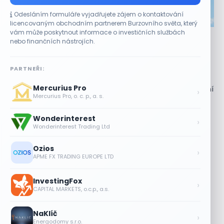
Odesláním formuláře vyjadřujete zájem o kontaktování
CO HÝBE TRHEM
licencovaným obchodním partnerem Burzovního světa, který
vám může poskytnout informace o investičních službách
Akcie Micron klesají, ale nejhoršímu výprodeji
nebo finančních nástrojích.
paměťových čipů unikly
7 SRPNA, 2026
PARTNEŘI:
Paměťový sektor zasáhl plošný pokles Akcie společnosti
Mercurius Pro
Micron Technology (MU) ve čtvrtek uzavřely obchodování
›
Mercurius Pro, o. c. p., a. s.
se ztrátou 1,3 %. Výrobce paměťových...
Wonderinterest
Jalapeňová kauza tlačí akcie Chipotle
›
Wonderinterest Trading Ltd
níž. Analytici ale zůstávají klidní
7 SRPNA, 2026
Ozios
›
APME FX TRADING EUROPE LTD
Tesla míří na obrovský trh
samořiditelných aut. Akcie reagují
InvestingFox
růstem
›
CAPITAL MARKETS, o.c.p., a.s.
7 SRPNA, 2026
NaKlíč
Plány Starlinku srazily akcie T-Mobile,
›
Energodomy s.r.o.