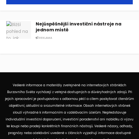
Nejúspěšnější investiční nástroje na
jednom místě
REKLAMA
Veškeré informace a materiály zveřejněné na internetových stránkách
Burzovního Světa vycházejí z veřejně dostupných a důvěryhodných zdrojů. Při
jejich zpracování je postupováno s odbornou péčí a cílem poskytovat čtenářům
objektivní, aktuální a srozumitelné informace. Obsah internetových stránek
slouží výhradně k informačním a vzdělávacím účelům. Nepředstavuje
individuální investiční doporučení, investiční poradenství ani nabídku či výzvu
ke koupi nebo prodeji konkrétních finančních nástrojů. Veškeré názory, odhady,
prognózy nebo očekávání uvedené v článcích vyjadřují informace dostupné