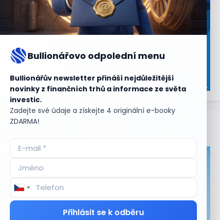
Bullionářovo odpolední menu
Bullionářův newsletter přináší nejdůležitější
novinky z finančních trhů a informace ze světa
investic.
Zadejte své údaje a získejte 4 originální e-booky
ZDARMA!
Aktuální
příležitosti
Přihlásit se k odběru