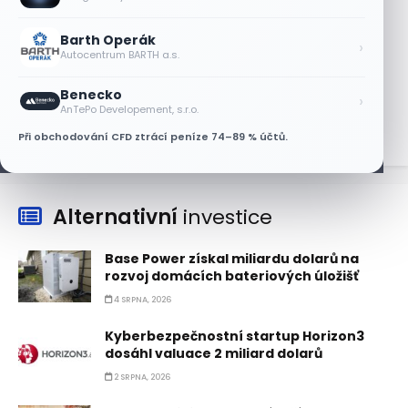
AT&T a Verizonu
6 SRPNA, 2026
Barth Operák
›
Autocentrum BARTH a.s.
Lisa Su zlehčuje Muskův závazek vůči
Nvidii. Akcie AMD po výsledcích klesají
Benecko
›
6 SRPNA, 2026
AnTePo Developement, s.r.o.
Při obchodování CFD ztrácí peníze 74–89 % účtů.
Alternativní
investice
Base Power získal miliardu dolarů na
rozvoj domácích bateriových úložišť
4 SRPNA, 2026
Kyberbezpečnostní startup Horizon3
dosáhl valuace 2 miliard dolarů
2 SRPNA, 2026