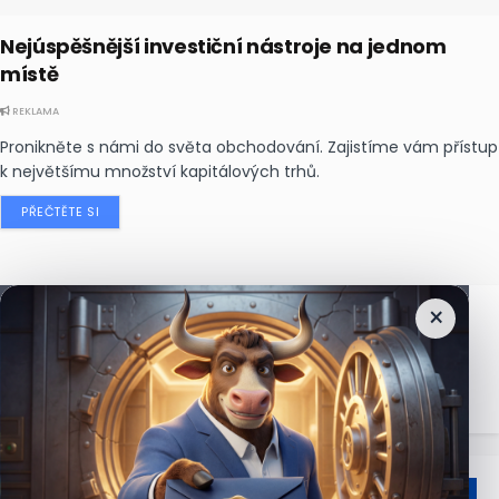
Nejúspěšnější investiční nástroje na jednom
místě
REKLAMA
Pronikněte s námi do světa obchodování. Zajistíme vám přístup
k největšímu množství kapitálových trhů.
PŘEČTĚTE SI
×
Nejčtenější
zprávy