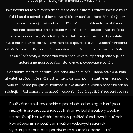
v době jejich zveřejnění a mohou se v čase měnit.
Investování na kapitálových trzích je spojeno s rizikem. Hodnota investic může
růst i klesat a návratnost investované částky není zaručena. Minulé výnosy
nejsou zárukou výnosů budoucích. Před přijetím jakéhokoli investičního
rozhodnutí doporučujeme posoudit vlastní finanční situaci, investiční cíle
a toleranci k riziku, případně využít služeb licencovaného poskytovatele
investičních služeb. Burzovní Svět nenese odpovědnost za investiční rozhodnutí
učiněná na základě informací zveřejněných na těchto internetových stránkách.
Diskusní příspěvky a komentáře zveřejněné uživateli vyjadřují názory jejich
autorů a nemusí odpovídat stanovisku provozovatele portálu.
Odesláním kontaktního formuláře nebo udělením příslušného souhlasu bere
uživatel na vědomí, že může být kontaktován obchodním partnerem Burzovního
Světa za účelem poskytnutí informací o investičních službách nebo finančních
nástrojích. Podrobnosti o zpracování osobních údajů, využívání souborů cookies
a obchodních partnerech jsou uvedeny v příslušných dokumentech
Používáme soubory cookie a podobné technologie, které jsou
dostupných na těchto internetových stránkách. U jednotlivých článků mohou
nezbytné pro provoz webových stránek. Další soubory cookie
být uvedeny informace o použitých zdrojích, datu původní analýzy nebo datu,
se používají k provádění analýzy používání webových stránek.
ke kterému se vztahují uvedené tržní údaje.
Pokračováním v používání našich webových stránek
vyjadřujete souhlas s používáním souborů cookie. Další