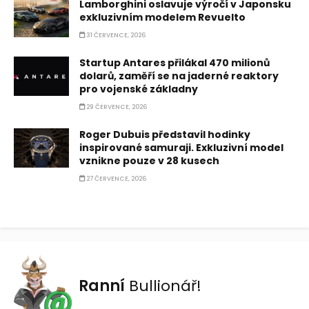
Lamborghini oslavuje výročí v Japonsku
exkluzivním modelem Revuelto
31 ČERVENCE, 2026
Startup Antares přilákal 470 milionů
dolarů, zaměří se na jaderné reaktory
pro vojenské základny
29 ČERVENCE, 2026
Roger Dubuis představil hodinky
inspirované samuraji. Exkluzivní model
vznikne pouze v 28 kusech
27 ČERVENCE, 2026
Ranní
Bullionář!