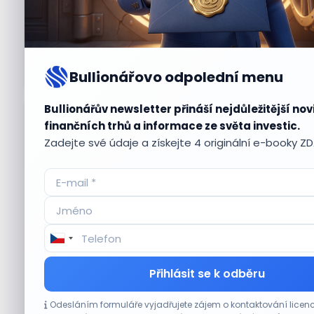
Bullionářovo odpolední menu
Bullionářův newsletter přináší nejdůležitější nov
Aktuální
příležitosti
finančních trhů a informace ze světa investic.
Zadejte své údaje a získejte 4 originální e-booky Z
CO HÝBE TRHEM
Přihlásit se k odběru
Plány Starlinku srazily akcie T-Mobile, AT&T
Odesláním formuláře vyjadřujete zájem o kontaktování lic