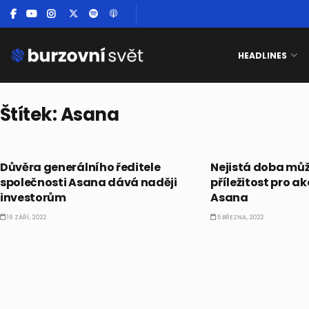
HEADLINES
Štítek:
Asana
AKCIE
AKCIE
Důvěra generálního ředitele
Nejistá doba mů
společnosti Asana dává naději
příležitost pro a
investorům
Asana
19 ZÁŘÍ, 2022
5 BŘEZNA, 2022