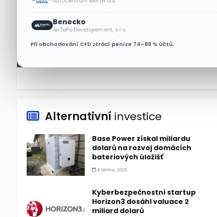
Autocentrum BARTH a.s.
6 SRPNA, 2026
Benecko
Micron posílil o 7,6 % a zvýšil
AnTePo Developement, s.r.o.
podíl na trhu DRAM
Při obchodování CFD ztrácí peníze 74–89 % účtů.
5 SRPNA, 2026
Alternativní
investice
Base Power získal miliardu
dolarů na rozvoj domácích
bateriových úložišť
4 SRPNA, 2026
Kyberbezpečnostní startup
Horizon3 dosáhl valuace 2
miliard dolarů