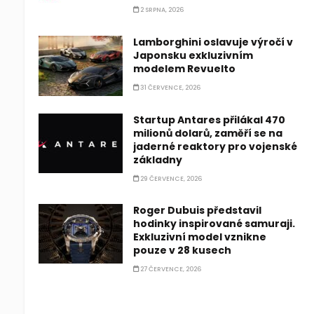
2 SRPNA, 2026
Lamborghini oslavuje výročí v
Japonsku exkluzivním
modelem Revuelto
31 ČERVENCE, 2026
Startup Antares přilákal 470
milionů dolarů, zaměří se na
jaderné reaktory pro vojenské
základny
29 ČERVENCE, 2026
Roger Dubuis představil
hodinky inspirované samuraji.
Exkluzivní model vznikne
pouze v 28 kusech
27 ČERVENCE, 2026