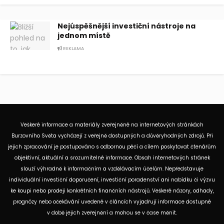
Nejúspěšnější investiční nástroje na
jednom místě
REKLAMA
Veškeré informace a materiály zveřejněné na internetových stránkách
Burzovního Světa vycházejí z veřejně dostupných a důvěryhodných zdrojů. Při
jejich zpracování je postupováno s odbornou péčí a cílem poskytovat čtenářům
objektivní, aktuální a srozumitelné informace. Obsah internetových stránek
slouží výhradně k informačním a vzdělávacím účelům. Nepředstavuje
individuální investiční doporučení, investiční poradenství ani nabídku či výzvu
ke koupi nebo prodeji konkrétních finančních nástrojů. Veškeré názory, odhady,
prognózy nebo očekávání uvedené v článcích vyjadřují informace dostupné
v době jejich zveřejnění a mohou se v čase měnit.