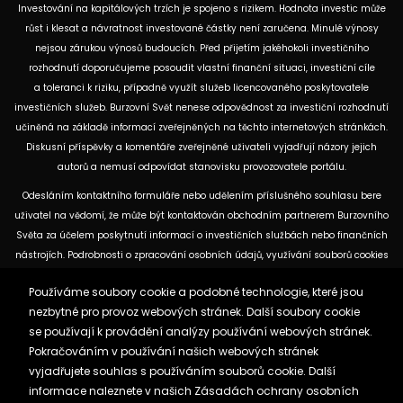
Investování na kapitálových trzích je spojeno s rizikem. Hodnota investic může
růst i klesat a návratnost investované částky není zaručena. Minulé výnosy
nejsou zárukou výnosů budoucích. Před přijetím jakéhokoli investičního
rozhodnutí doporučujeme posoudit vlastní finanční situaci, investiční cíle
a toleranci k riziku, případně využít služeb licencovaného poskytovatele
investičních služeb. Burzovní Svět nenese odpovědnost za investiční rozhodnutí
učiněná na základě informací zveřejněných na těchto internetových stránkách.
Diskusní příspěvky a komentáře zveřejněné uživateli vyjadřují názory jejich
autorů a nemusí odpovídat stanovisku provozovatele portálu.
Odesláním kontaktního formuláře nebo udělením příslušného souhlasu bere
uživatel na vědomí, že může být kontaktován obchodním partnerem Burzovního
Světa za účelem poskytnutí informací o investičních službách nebo finančních
nástrojích. Podrobnosti o zpracování osobních údajů, využívání souborů cookies
a obchodních partnerech jsou uvedeny v příslušných dokumentech
Používáme soubory cookie a podobné technologie, které jsou
dostupných na těchto internetových stránkách. U jednotlivých článků mohou
nezbytné pro provoz webových stránek. Další soubory cookie
být uvedeny informace o použitých zdrojích, datu původní analýzy nebo datu,
se používají k provádění analýzy používání webových stránek.
ke kterému se vztahují uvedené tržní údaje.
Pokračováním v používání našich webových stránek
vyjadřujete souhlas s používáním souborů cookie. Další
Zásady ochrany osobních údajů a cookies
informace naleznete v našich
Zásadách ochrany osobních