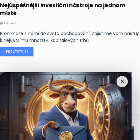
Nejúspěšnější investiční nástroje na jednom
místě
REKLAMA
Pronikněte s námi do světa obchodování. Zajistíme vám přístup
k největšímu množství kapitálových trhů.
PŘEČTĚTE SI
×
Nejčtenější
zprávy