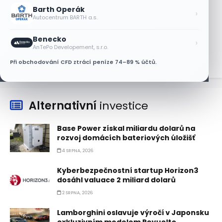
6 SRPNA, 2026
Barth Operák
›
Autocentrum BARTH a.s.
Lisa Su zlehčuje Muskův závazek vůči
Nvidii. Akcie AMD po výsledcích klesají
Benecko
›
6 SRPNA, 2026
AnTePo Developement, s.r.o.
Při obchodování CFD ztrácí peníze 74–89 % účtů.
Alternativní
investice
Base Power získal miliardu dolarů na
rozvoj domácích bateriových úložišť
4 SRPNA, 2026
Kyberbezpečnostní startup Horizon3
dosáhl valuace 2 miliard dolarů
2 SRPNA, 2026
Lamborghini oslavuje výročí v Japonsku