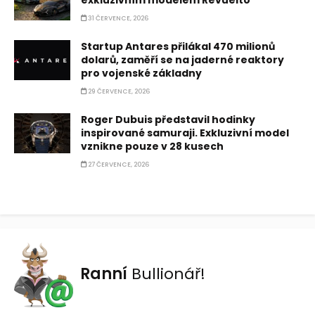
exkluzivním modelem Revuelto
31 ČERVENCE, 2026
Startup Antares přilákal 470 milionů
dolarů, zaměří se na jaderné reaktory
pro vojenské základny
29 ČERVENCE, 2026
Roger Dubuis představil hodinky
inspirované samuraji. Exkluzivní model
vznikne pouze v 28 kusech
27 ČERVENCE, 2026
Ranní
Bullionář!