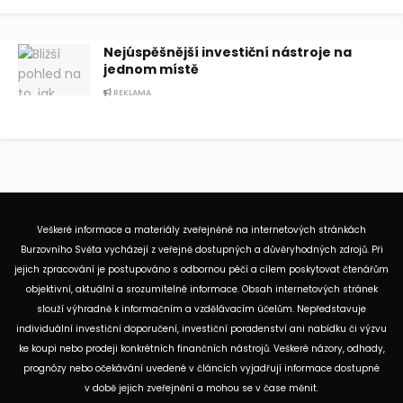
Nejúspěšnější investiční nástroje na
jednom místě
REKLAMA
Veškeré informace a materiály zveřejněné na internetových stránkách
Burzovního Světa vycházejí z veřejně dostupných a důvěryhodných zdrojů. Při
jejich zpracování je postupováno s odbornou péčí a cílem poskytovat čtenářům
objektivní, aktuální a srozumitelné informace. Obsah internetových stránek
slouží výhradně k informačním a vzdělávacím účelům. Nepředstavuje
individuální investiční doporučení, investiční poradenství ani nabídku či výzvu
ke koupi nebo prodeji konkrétních finančních nástrojů. Veškeré názory, odhady,
prognózy nebo očekávání uvedené v článcích vyjadřují informace dostupné
v době jejich zveřejnění a mohou se v čase měnit.