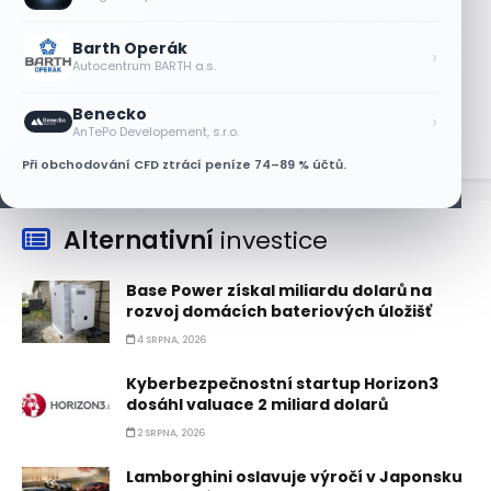
8 SRPNA, 2026
Barth Operák
Akcie Micron klesají, ale nejhoršímu
›
Autocentrum BARTH a.s.
výprodeji paměťových čipů unikly
7 SRPNA, 2026
Benecko
›
AnTePo Developement, s.r.o.
Při obchodování CFD ztrácí peníze 74–89 % účtů.
Alternativní
investice
Base Power získal miliardu dolarů na
rozvoj domácích bateriových úložišť
4 SRPNA, 2026
Kyberbezpečnostní startup Horizon3
dosáhl valuace 2 miliard dolarů
2 SRPNA, 2026
Lamborghini oslavuje výročí v Japonsku