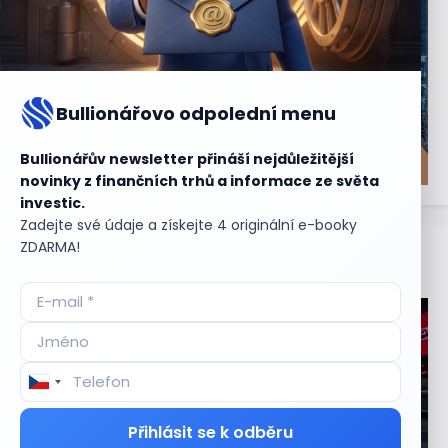
Bullionářovo odpolední menu
Bullionářův newsletter přináší nejdůležitější
novinky z finančních trhů a informace ze světa
investic.
Zadejte své údaje a získejte 4 originální e-booky
ZDARMA!
Aktuální
příležitosti
Přihlásit se k odběru