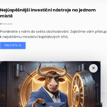
Nejúspěšnější investiční nástroje na jednom
místě
REKLAMA
Pronikněte s námi do světa obchodování. Zajistíme vám přístup
k největšímu množství kapitálových trhů.
PŘEČTĚTE SI
×
Nejčtenější
zprávy