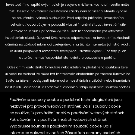
Investování na kapitálových trzích je spojeno s rizikem. Hodnota investic může
růst i klesat a návratnost investované částky není zaručena. Minulé výnosy
nejsou zárukou výnosů budoucích. Před přijetím jakéhokoli investičního
rozhodnutí doporučujeme posoudit vlastní finanční situaci, investiční cíle
a toleranci k riziku, případně využít služeb licencovaného poskytovatele
investičních služeb. Burzovní Svět nenese odpovědnost za investiční rozhodnutí
učiněná na základě informací zveřejněných na těchto internetových stránkách.
Diskusní příspěvky a komentáře zveřejněné uživateli vyjadřují názory jejich
autorů a nemusí odpovídat stanovisku provozovatele portálu.
Odesláním kontaktního formuláře nebo udělením příslušného souhlasu bere
uživatel na vědomí, že může být kontaktován obchodním partnerem Burzovního
Světa za účelem poskytnutí informací o investičních službách nebo finančních
nástrojích. Podrobnosti o zpracování osobních údajů, využívání souborů cookies
a obchodních partnerech jsou uvedeny v příslušných dokumentech
Používáme soubory cookie a podobné technologie, které jsou
dostupných na těchto internetových stránkách. U jednotlivých článků mohou
nezbytné pro provoz webových stránek. Další soubory cookie
být uvedeny informace o použitých zdrojích, datu původní analýzy nebo datu,
se používají k provádění analýzy používání webových stránek.
ke kterému se vztahují uvedené tržní údaje.
Pokračováním v používání našich webových stránek
vyjadřujete souhlas s používáním souborů cookie. Další
Zásady ochrany osobních údajů a cookies
informace naleznete v našich
Zásadách ochrany osobních