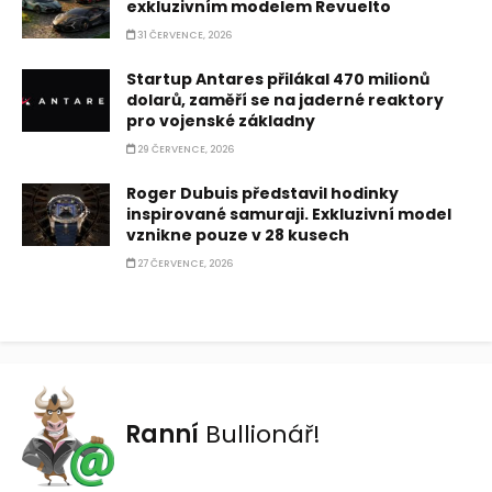
exkluzivním modelem Revuelto
31 ČERVENCE, 2026
Startup Antares přilákal 470 milionů
dolarů, zaměří se na jaderné reaktory
pro vojenské základny
29 ČERVENCE, 2026
Roger Dubuis představil hodinky
inspirované samuraji. Exkluzivní model
vznikne pouze v 28 kusech
27 ČERVENCE, 2026
Ranní
Bullionář!