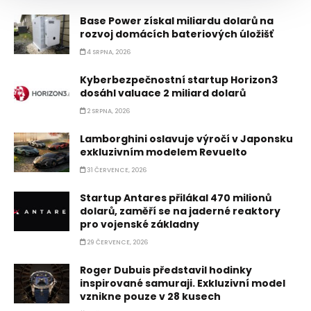
Base Power získal miliardu dolarů na
rozvoj domácích bateriových úložišť
4 SRPNA, 2026
Kyberbezpečnostní startup Horizon3
dosáhl valuace 2 miliard dolarů
2 SRPNA, 2026
Lamborghini oslavuje výročí v Japonsku
exkluzivním modelem Revuelto
31 ČERVENCE, 2026
Startup Antares přilákal 470 milionů
dolarů, zaměří se na jaderné reaktory
pro vojenské základny
29 ČERVENCE, 2026
Roger Dubuis představil hodinky
inspirované samuraji. Exkluzivní model
vznikne pouze v 28 kusech