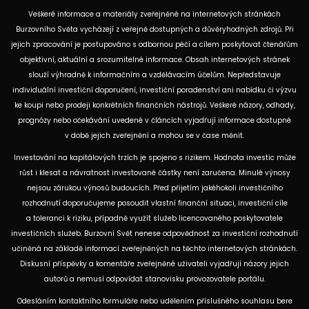
Veškeré informace a materiály zveřejněné na internetových stránkách
Burzovního Světa vycházejí z veřejně dostupných a důvěryhodných zdrojů. Při
jejich zpracování je postupováno s odbornou péčí a cílem poskytovat čtenářům
objektivní, aktuální a srozumitelné informace. Obsah internetových stránek
slouží výhradně k informačním a vzdělávacím účelům. Nepředstavuje
individuální investiční doporučení, investiční poradenství ani nabídku či výzvu
ke koupi nebo prodeji konkrétních finančních nástrojů. Veškeré názory, odhady,
prognózy nebo očekávání uvedené v článcích vyjadřují informace dostupné
v době jejich zveřejnění a mohou se v čase měnit.
Investování na kapitálových trzích je spojeno s rizikem. Hodnota investic může
růst i klesat a návratnost investované částky není zaručena. Minulé výnosy
nejsou zárukou výnosů budoucích. Před přijetím jakéhokoli investičního
rozhodnutí doporučujeme posoudit vlastní finanční situaci, investiční cíle
a toleranci k riziku, případně využít služeb licencovaného poskytovatele
investičních služeb. Burzovní Svět nenese odpovědnost za investiční rozhodnutí
učiněná na základě informací zveřejněných na těchto internetových stránkách.
Diskusní příspěvky a komentáře zveřejněné uživateli vyjadřují názory jejich
autorů a nemusí odpovídat stanovisku provozovatele portálu.
Odesláním kontaktního formuláře nebo udělením příslušného souhlasu bere