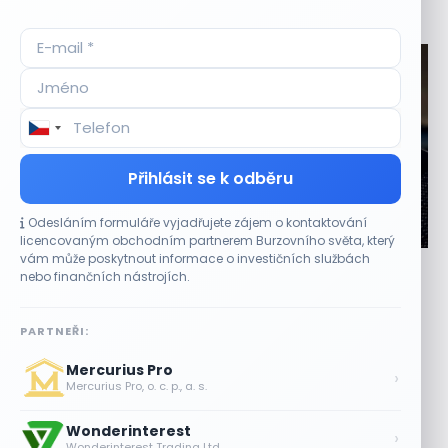
Aktuální
příležitosti
Přihlásit se k odběru
Odesláním formuláře vyjadřujete zájem o kontaktování
CO HÝBE TRHEM
licencovaným obchodním partnerem Burzovního světa, který
vám může poskytnout informace o investičních službách
Výsledky společností jsou silné. Proč to akciový
nebo finančních nástrojích.
trh zatím neoceňuje?
8 SRPNA, 2026
PARTNEŘI:
Lepší výsledky tentokrát růst akcií nezaručily Výsledková
Mercurius Pro
sezona amerických společností přinesla převážně lepší
›
Mercurius Pro, o. c. p., a. s.
čísla, než očekávali analytici. Reakce trhu však...
Wonderinterest
Objednávky DoorDash vzrostly téměř o
›
Wonderinterest Trading Ltd