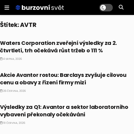
Štítek:
AVTR
PRÁVĚ TEĎ
Waters Corporation zveřejní výsledky za 2.
čtvrtletí, trh očekává růst tržeb o 111 %
4 SRPNA, 2026
PRÁVĚ TEĎ
Akcie Avantor rostou: Barclays zvyšuje cílovou
cenu a obavy z řízení firmy mizí
26 ČERVNA, 2026
PRÁVĚ TEĎ
Výsledky za Q1: Avantor a sektor laboratorního
vybavení překonaly očekávání
19 ČERVNA, 2026
PRÁVĚ TEĎ