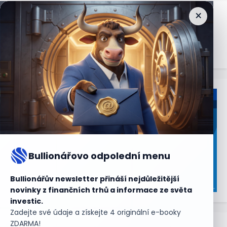
×
Nejčtenější
zprávy
Bullionářovo odpolední menu
Bullionářův newsletter přináší nejdůležitější
novinky z finančních trhů a informace ze světa
investic.
Zadejte své údaje a získejte 4 originální e-booky
ZDARMA!