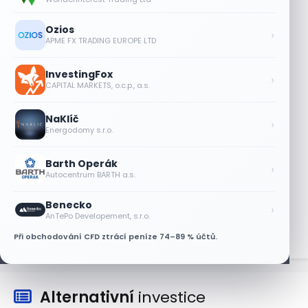
28 %, akcie rostou
8 SRPNA, 2026
Ozios
›
APME FX TRADING EUROPE LTD
Akcie Micron klesají, ale nejhoršímu
výprodeji paměťových čipů unikly
InvestingFox
›
7 SRPNA, 2026
CAPITAL MARKETS, o.c.p., a.s.
Jalapeňová kauza tlačí akcie Chipotle
NaKlíč
níž. Analytici ale zůstávají klidní
›
Energodomy s.r.o.
7 SRPNA, 2026
Barth Operák
Tesla míří na obrovský trh
›
Autocentrum BARTH a.s.
samořiditelných aut. Akcie reagují
růstem
Benecko
›
7 SRPNA, 2026
AnTePo Developement, s.r.o.
Při obchodování CFD ztrácí peníze 74–89 % účtů.
Alternativní
investice