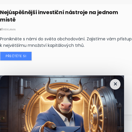
Nejúspěšnější investiční nástroje na jednom
místě
REKLAMA
Pronikněte s námi do světa obchodování. Zajistíme vám přístup
k největšímu množství kapitálových trhů.
PŘEČTĚTE SI
×
Nejčtenější
zprávy