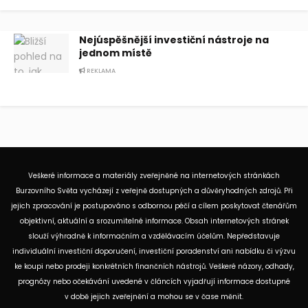
Nejúspěšnější investiční nástroje na
jednom místě
REKLAMA
Veškeré informace a materiály zveřejněné na internetových stránkách
Burzovního Světa vycházejí z veřejně dostupných a důvěryhodných zdrojů. Při
jejich zpracování je postupováno s odbornou péčí a cílem poskytovat čtenářům
objektivní, aktuální a srozumitelné informace. Obsah internetových stránek
slouží výhradně k informačním a vzdělávacím účelům. Nepředstavuje
individuální investiční doporučení, investiční poradenství ani nabídku či výzvu
ke koupi nebo prodeji konkrétních finančních nástrojů. Veškeré názory, odhady,
prognózy nebo očekávání uvedené v článcích vyjadřují informace dostupné
v době jejich zveřejnění a mohou se v čase měnit.