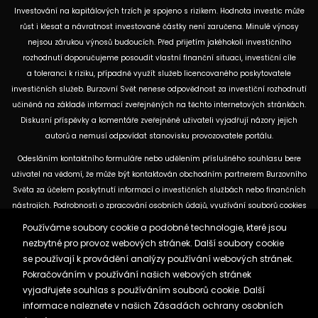
Investování na kapitálových trzích je spojeno s rizikem. Hodnota investic může
růst i klesat a návratnost investované částky není zaručena. Minulé výnosy
nejsou zárukou výnosů budoucích. Před přijetím jakéhokoli investičního
rozhodnutí doporučujeme posoudit vlastní finanční situaci, investiční cíle
a toleranci k riziku, případně využít služeb licencovaného poskytovatele
investičních služeb. Burzovní Svět nenese odpovědnost za investiční rozhodnutí
učiněná na základě informací zveřejněných na těchto internetových stránkách.
Diskusní příspěvky a komentáře zveřejněné uživateli vyjadřují názory jejich
autorů a nemusí odpovídat stanovisku provozovatele portálu.
Odesláním kontaktního formuláře nebo udělením příslušného souhlasu bere
uživatel na vědomí, že může být kontaktován obchodním partnerem Burzovního
Světa za účelem poskytnutí informací o investičních službách nebo finančních
nástrojích. Podrobnosti o zpracování osobních údajů, využívání souborů cookies
a obchodních partnerech jsou uvedeny v příslušných dokumentech
Používáme soubory cookie a podobné technologie, které jsou
dostupných na těchto internetových stránkách. U jednotlivých článků mohou
nezbytné pro provoz webových stránek. Další soubory cookie
být uvedeny informace o použitých zdrojích, datu původní analýzy nebo datu,
se používají k provádění analýzy používání webových stránek.
ke kterému se vztahují uvedené tržní údaje.
Pokračováním v používání našich webových stránek
vyjadřujete souhlas s používáním souborů cookie. Další
informace naleznete v našich
Zásadách ochrany osobních
Zásady ochrany osobních údajů a cookies