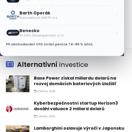
6 SRPNA, 2026
Barth Operák
Micron posílil o 7,6 % a zvýšil podíl na
›
Autocentrum BARTH a.s.
trhu DRAM
5 SRPNA, 2026
Benecko
›
AnTePo Developement, s.r.o.
Při obchodování CFD ztrácí peníze 74–89 % účtů.
Alternativní
investice
Base Power získal miliardu dolarů na
rozvoj domácích bateriových úložišť
4 SRPNA, 2026
Kyberbezpečnostní startup Horizon3
dosáhl valuace 2 miliard dolarů
2 SRPNA, 2026
Lamborghini oslavuje výročí v Japonsku