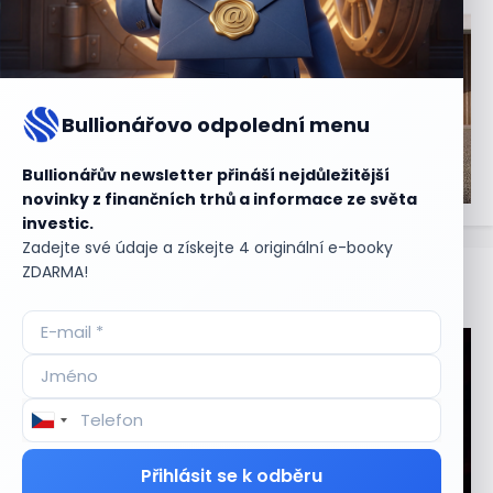
Bullionářovo odpolední menu
Bullionářův newsletter přináší nejdůležitější
novinky z finančních trhů a informace ze světa
investic.
Zadejte své údaje a získejte 4 originální e-booky
ZDARMA!
Aktuální
příležitosti
Přihlásit se k odběru