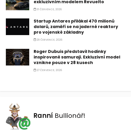
exkluzivním modelem Revuelto
31 ČERVENCE, 2026
Startup Antares přilákal 470 milionů
dolarů, zaměří se na jaderné reaktory
pro vojenské základny
29 ČERVENCE, 2026
Roger Dubuis představil hodinky
inspirované samuraji. Exkluzivní model
vznikne pouze v 28 kusech
27 ČERVENCE, 2026
Ranní
Bullionář!