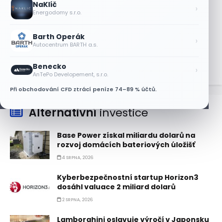
NaKlíč
›
5 SRPNA, 2026
Energodomy s.r.o.
Bude se v srpnu dařit akciím Walmart a
Eli Lilly?
Barth Operák
›
Autocentrum BARTH a.s.
4 SRPNA, 2026
Benecko
›
AnTePo Developement, s.r.o.
Při obchodování CFD ztrácí peníze 74–89 % účtů.
Alternativní
investice
Base Power získal miliardu dolarů na
rozvoj domácích bateriových úložišť
4 SRPNA, 2026
Kyberbezpečnostní startup Horizon3
dosáhl valuace 2 miliard dolarů
2 SRPNA, 2026
Lamborghini oslavuje výročí v Japonsku