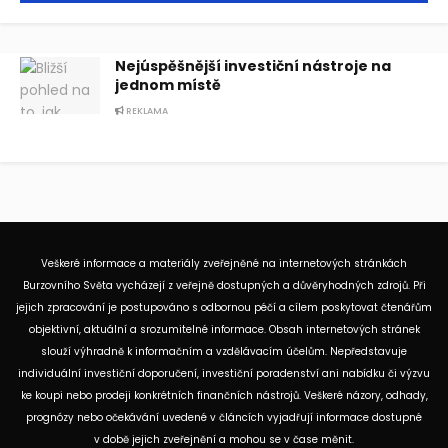
Nejúspěšnější investiční nástroje na
jednom místě
REKLAMA
Veškeré informace a materiály zveřejněné na internetových stránkách
Burzovního Světa vycházejí z veřejně dostupných a důvěryhodných zdrojů. Při
jejich zpracování je postupováno s odbornou péčí a cílem poskytovat čtenářům
objektivní, aktuální a srozumitelné informace. Obsah internetových stránek
slouží výhradně k informačním a vzdělávacím účelům. Nepředstavuje
individuální investiční doporučení, investiční poradenství ani nabídku či výzvu
ke koupi nebo prodeji konkrétních finančních nástrojů. Veškeré názory, odhady,
prognózy nebo očekávání uvedené v článcích vyjadřují informace dostupné
v době jejich zveřejnění a mohou se v čase měnit.