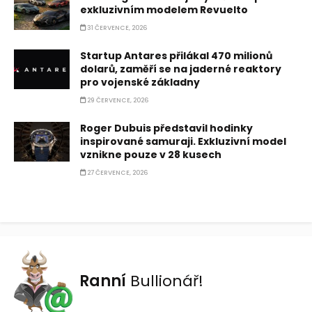
exkluzivním modelem Revuelto
31 ČERVENCE, 2026
Startup Antares přilákal 470 milionů
dolarů, zaměří se na jaderné reaktory
pro vojenské základny
29 ČERVENCE, 2026
Roger Dubuis představil hodinky
inspirované samuraji. Exkluzivní model
vznikne pouze v 28 kusech
27 ČERVENCE, 2026
Ranní
Bullionář!