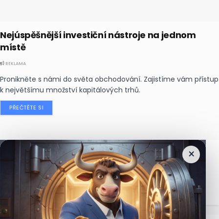
Nejúspěšnější investiční nástroje na jednom
místě
REKLAMA
Pronikněte s námi do světa obchodování. Zajistíme vám přístup
k největšímu množství kapitálových trhů.
PŘEČTĚTE SI
×
Nejčtenější
zprávy