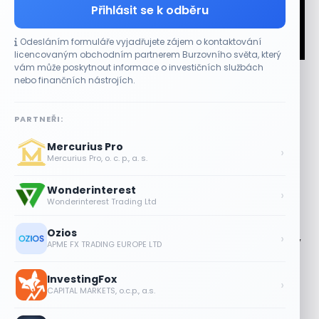
Přihlásit se k odběru
Odesláním formuláře vyjadřujete zájem o kontaktování
CO HÝBE TRHEM
licencovaným obchodním partnerem Burzovního světa, který
vám může poskytnout informace o investičních službách
Micron posílil o 7,6 % a zvýšil podíl na trhu DRAM
nebo finančních nástrojích.
5 SRPNA, 2026
Akcie se přiblížily červencovému maximu Akcie
PARTNEŘI:
společnosti Micron Technology (MU) v úterý uzavřely o
Mercurius Pro
7,6 % výše na 892,67 dolaru....
›
Mercurius Pro, o. c. p., a. s.
Akcie SK Hynix stoupají, investoři sázejí
Wonderinterest
na plán výplaty dividend
›
Wonderinterest Trading Ltd
5 SRPNA, 2026
Ozios
›
Zlato od srpna 2024 zdvojnásobilo cenu,
APME FX TRADING EUROPE LTD
z rekordu však ustoupilo
5 SRPNA, 2026
InvestingFox
›
CAPITAL MARKETS, o.c.p., a.s.
Jeff Bezos plánuje prodat akcie
Amazonu za 4,1 miliardy dolarů