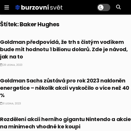
Štítek:
Baker Hughes
AKCIE
Goldman předpovídá, že trh s čistým vodíkem
bude mít hodnotu 1 bilionu dolarů. Zde je návod,
jak na to
28 LEDNA, 2023
AKCIE
Goldman Sachs zůstává pro rok 2023 nakloněn
energetice – několik akcií vyskočilo o více než 40
%
8 LEDNA, 2023
AKCIE
Rozdělení akcií herního gigantu Nintendo a akcie
na minimech vhodné ke koupi