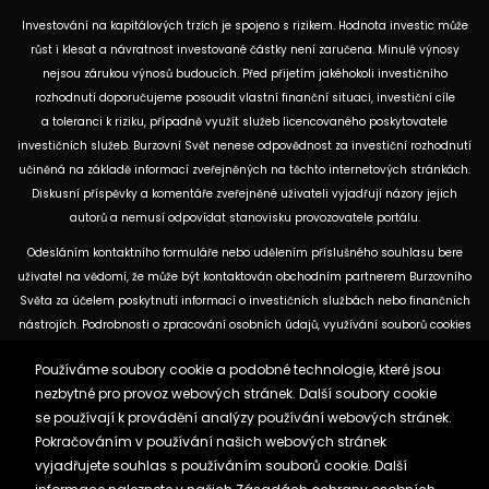
Investování na kapitálových trzích je spojeno s rizikem. Hodnota investic může
růst i klesat a návratnost investované částky není zaručena. Minulé výnosy
nejsou zárukou výnosů budoucích. Před přijetím jakéhokoli investičního
rozhodnutí doporučujeme posoudit vlastní finanční situaci, investiční cíle
a toleranci k riziku, případně využít služeb licencovaného poskytovatele
investičních služeb. Burzovní Svět nenese odpovědnost za investiční rozhodnutí
učiněná na základě informací zveřejněných na těchto internetových stránkách.
Diskusní příspěvky a komentáře zveřejněné uživateli vyjadřují názory jejich
autorů a nemusí odpovídat stanovisku provozovatele portálu.
Odesláním kontaktního formuláře nebo udělením příslušného souhlasu bere
uživatel na vědomí, že může být kontaktován obchodním partnerem Burzovního
Světa za účelem poskytnutí informací o investičních službách nebo finančních
nástrojích. Podrobnosti o zpracování osobních údajů, využívání souborů cookies
a obchodních partnerech jsou uvedeny v příslušných dokumentech
Používáme soubory cookie a podobné technologie, které jsou
dostupných na těchto internetových stránkách. U jednotlivých článků mohou
nezbytné pro provoz webových stránek. Další soubory cookie
být uvedeny informace o použitých zdrojích, datu původní analýzy nebo datu,
se používají k provádění analýzy používání webových stránek.
ke kterému se vztahují uvedené tržní údaje.
Pokračováním v používání našich webových stránek
vyjadřujete souhlas s používáním souborů cookie. Další
Zásady ochrany osobních údajů a cookies