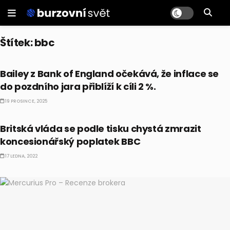
Štítek:
bbc
PRÁVĚ TEĎ
Bailey z Bank of England očekává, že inflace se
do pozdního jara přiblíží k cíli 2 %.
19 PROSINCE, 2025
EKONOMIKA
Britská vláda se podle tisku chystá zmrazit
koncesionářský poplatek BBC
17 LEDNA, 2022