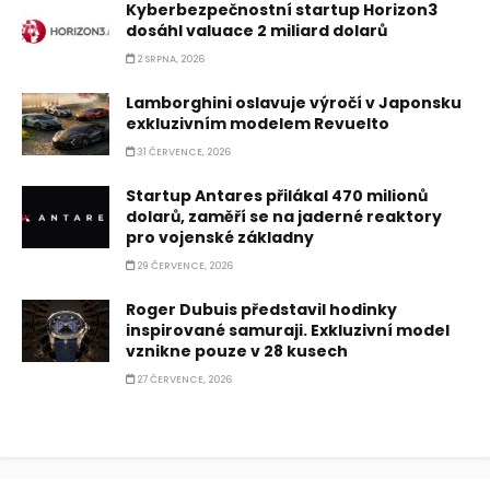
Kyberbezpečnostní startup Horizon3
dosáhl valuace 2 miliard dolarů
2 SRPNA, 2026
Lamborghini oslavuje výročí v Japonsku
exkluzivním modelem Revuelto
31 ČERVENCE, 2026
Startup Antares přilákal 470 milionů
dolarů, zaměří se na jaderné reaktory
pro vojenské základny
29 ČERVENCE, 2026
Roger Dubuis představil hodinky
inspirované samuraji. Exkluzivní model
vznikne pouze v 28 kusech
27 ČERVENCE, 2026