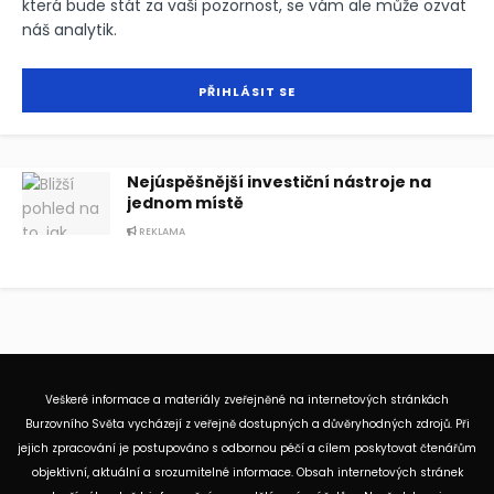
která bude stát za vaši pozornost, se vám ale může ozvat
náš analytik.
Nejúspěšnější investiční nástroje na
jednom místě
REKLAMA
Veškeré informace a materiály zveřejněné na internetových stránkách
Burzovního Světa vycházejí z veřejně dostupných a důvěryhodných zdrojů. Při
jejich zpracování je postupováno s odbornou péčí a cílem poskytovat čtenářům
objektivní, aktuální a srozumitelné informace. Obsah internetových stránek