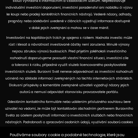
slouží výhradně k informačním a vzdělávacím účelům. Nepředstavuje
individuální investiční doporučení, investiční poradenství ani nabídku či výzvu
ke koupi nebo prodeji konkrétních finančních nástrojů. Veškeré názory, odhady,
prognózy nebo očekávání uvedené v článcích vyjadřují informace dostupné
v době jejich zveřejnění a mohou se v čase měnit.
Investování na kapitálových trzích je spojeno s rizikem. Hodnota investic může
růst i klesat a návratnost investované částky není zaručena. Minulé výnosy
nejsou zárukou výnosů budoucích. Před přijetím jakéhokoli investičního
rozhodnutí doporučujeme posoudit vlastní finanční situaci, investiční cíle
a toleranci k riziku, případně využít služeb licencovaného poskytovatele
investičních služeb. Burzovní Svět nenese odpovědnost za investiční rozhodnutí
učiněná na základě informací zveřejněných na těchto internetových stránkách.
Diskusní příspěvky a komentáře zveřejněné uživateli vyjadřují názory jejich
autorů a nemusí odpovídat stanovisku provozovatele portálu.
Odesláním kontaktního formuláře nebo udělením příslušného souhlasu bere
uživatel na vědomí, že může být kontaktován obchodním partnerem Burzovního
Světa za účelem poskytnutí informací o investičních službách nebo finančních
nástrojích. Podrobnosti o zpracování osobních údajů, využívání souborů cookies
a obchodních partnerech jsou uvedeny v příslušných dokumentech
Používáme soubory cookie a podobné technologie, které jsou
dostupných na těchto internetových stránkách. U jednotlivých článků mohou