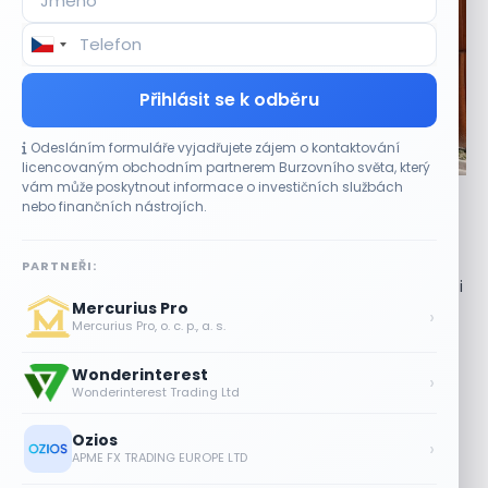
Přihlásit se k odběru
Odesláním formuláře vyjadřujete zájem o kontaktování
CO HÝBE TRHEM
licencovaným obchodním partnerem Burzovního světa, který
vám může poskytnout informace o investičních službách
Tesla míří na obrovský trh samořiditelných aut.
nebo finančních nástrojích.
Akcie reagují růstem
7 SRPNA, 2026
PARTNEŘI:
Akcie před otevřením trhu mírně posílily Akcie společnosti
Mercurius Pro
Tesla (TSLA) ve čtvrtek před zahájením obchodování ve
›
Mercurius Pro, o. c. p., a. s.
Spojených státech mírně rostly....
Wonderinterest
Akcie Sandisk po výsledcích klesají.
›
Wonderinterest Trading Ltd
Analytici hodnotí další výhled
7 SRPNA, 2026
Ozios
›
APME FX TRADING EUROPE LTD
Plány Starlinku srazily akcie T-Mobile,