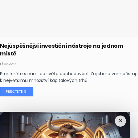
Nejúspěšnější investiční nástroje na jednom
místě
REKLAMA
Pronikněte s námi do světa obchodování. Zajistíme vám přístup
k největšímu množství kapitálových trhů.
PŘEČTĚTE SI
×
Nejčtenější
zprávy