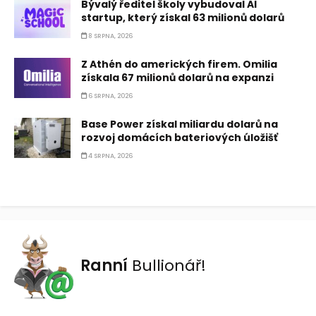
Bývalý ředitel školy vybudoval AI
startup, který získal 63 milionů dolarů
8 SRPNA, 2026
Z Athén do amerických firem. Omilia
získala 67 milionů dolarů na expanzi
6 SRPNA, 2026
Base Power získal miliardu dolarů na
rozvoj domácích bateriových úložišť
4 SRPNA, 2026
Ranní
Bullionář!