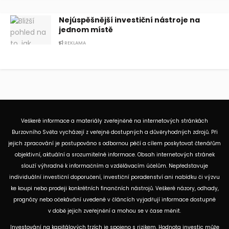
Nejúspěšnější investiční nástroje na
jednom místě
REKLAMA
Veškeré informace a materiály zveřejněné na internetových stránkách
Burzovního Světa vycházejí z veřejně dostupných a důvěryhodných zdrojů. Při
jejich zpracování je postupováno s odbornou péčí a cílem poskytovat čtenářům
objektivní, aktuální a srozumitelné informace. Obsah internetových stránek
slouží výhradně k informačním a vzdělávacím účelům. Nepředstavuje
individuální investiční doporučení, investiční poradenství ani nabídku či výzvu
ke koupi nebo prodeji konkrétních finančních nástrojů. Veškeré názory, odhady,
prognózy nebo očekávání uvedené v článcích vyjadřují informace dostupné
v době jejich zveřejnění a mohou se v čase měnit.
Investování na kapitálových trzích je spojeno s rizikem. Hodnota investic může