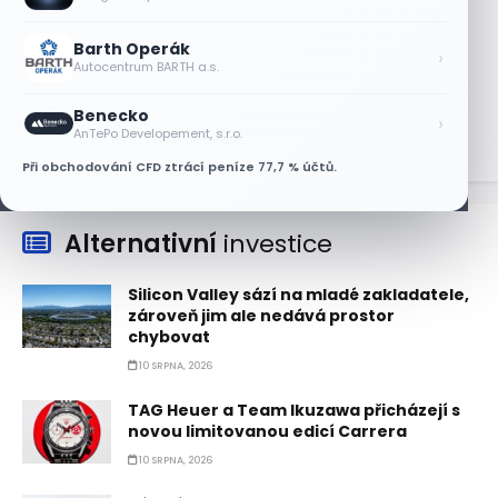
9 SRPNA, 2026
Barth Operák
Etsy překonala odhady tržeb, objem
›
Autocentrum BARTH a.s.
prodejů vzrostl meziročně o 7,5 %
9 SRPNA, 2026
Benecko
›
AnTePo Developement, s.r.o.
Při obchodování CFD ztrácí peníze 77,7 % účtů.
Alternativní
investice
Silicon Valley sází na mladé zakladatele,
zároveň jim ale nedává prostor
chybovat
10 SRPNA, 2026
TAG Heuer a Team Ikuzawa přicházejí s
novou limitovanou edicí Carrera
10 SRPNA, 2026