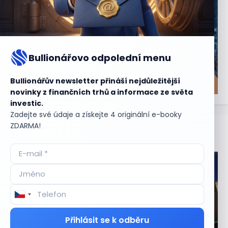
Bullionářovo odpolední menu
Bullionářův newsletter přináší nejdůležitější
novinky z finančních trhů a informace ze světa
investic.
Zadejte své údaje a získejte 4 originální e-booky
ZDARMA!
Aktuální
příležitosti
Přihlásit se k odběru