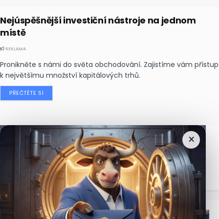
Nejúspěšnější investiční nástroje na jednom
místě
REKLAMA
Pronikněte s námi do světa obchodování. Zajistíme vám přístup
k největšímu množství kapitálových trhů.
PŘEČTĚTE SI
×
Nejčtenější
zprávy