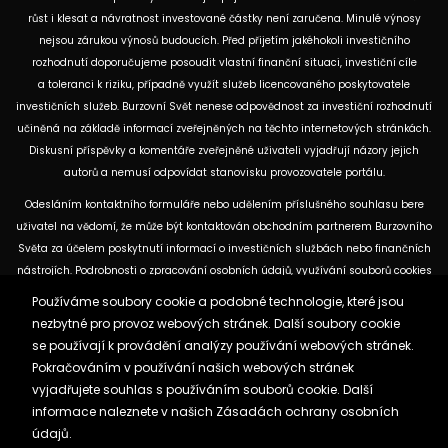
růst i klesat a návratnost investované částky není zaručena. Minulé výnosy
nejsou zárukou výnosů budoucích. Před přijetím jakéhokoli investičního
rozhodnutí doporučujeme posoudit vlastní finanční situaci, investiční cíle
a toleranci k riziku, případně využít služeb licencovaného poskytovatele
investičních služeb. Burzovní Svět nenese odpovědnost za investiční rozhodnutí
učiněná na základě informací zveřejněných na těchto internetových stránkách.
Diskusní příspěvky a komentáře zveřejněné uživateli vyjadřují názory jejich
autorů a nemusí odpovídat stanovisku provozovatele portálu.
Odesláním kontaktního formuláře nebo udělením příslušného souhlasu bere
uživatel na vědomí, že může být kontaktován obchodním partnerem Burzovního
Světa za účelem poskytnutí informací o investičních službách nebo finančních
nástrojích. Podrobnosti o zpracování osobních údajů, využívání souborů cookies
a obchodních partnerech jsou uvedeny v příslušných dokumentech
Používáme soubory cookie a podobné technologie, které jsou
dostupných na těchto internetových stránkách. U jednotlivých článků mohou
nezbytné pro provoz webových stránek. Další soubory cookie
být uvedeny informace o použitých zdrojích, datu původní analýzy nebo datu,
se používají k provádění analýzy používání webových stránek.
ke kterému se vztahují uvedené tržní údaje.
Pokračováním v používání našich webových stránek
vyjadřujete souhlas s používáním souborů cookie. Další
informace naleznete v našich
Zásadách ochrany osobních
Zásady ochrany osobních údajů a cookies
údajů.
Reklama
Kontakt