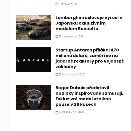
2 SRPNA, 2026
Lamborghini oslavuje výročí v
Japonsku exkluzivním
modelem Revuelto
31 ČERVENCE, 2026
Startup Antares přilákal 470
milionů dolarů, zaměří se na
jaderné reaktory pro vojenské
základny
29 ČERVENCE, 2026
Roger Dubuis představil
hodinky inspirované samuraji.
Exkluzivní model vznikne
pouze v 28 kusech
27 ČERVENCE, 2026