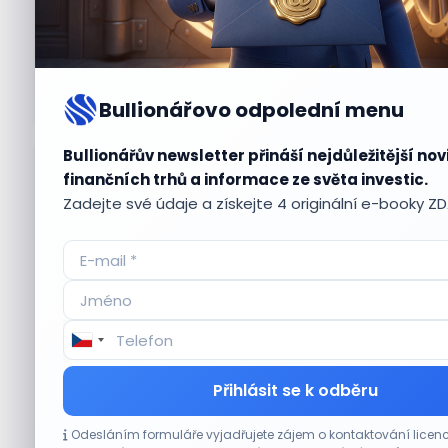
Bullionářovo odpolední menu
Bullionářův newsletter přináší nejdůležitější nov
Aktuální
příležitosti
finančních trhů a informace ze světa investic.
Zadejte své údaje a získejte 4 originální e-booky Z
CO HÝBE TRHEM
Přihlásit se k odběru
Plány Starlinku srazily akcie T-Mobile, AT&T
Odesláním formuláře vyjadřujete zájem o kontaktování lic