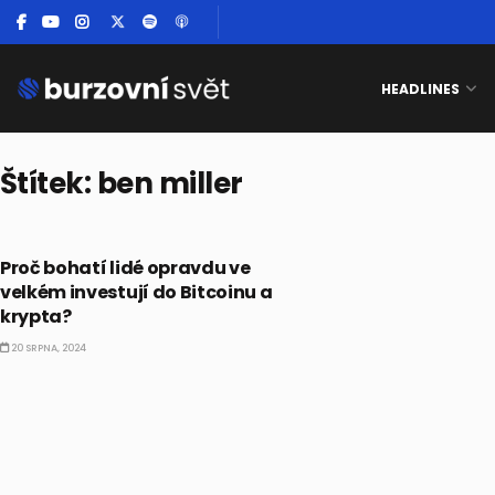
HEADLINES
Štítek:
ben miller
KRYPTO
Proč bohatí lidé opravdu ve
velkém investují do Bitcoinu a
krypta?
20 SRPNA, 2024