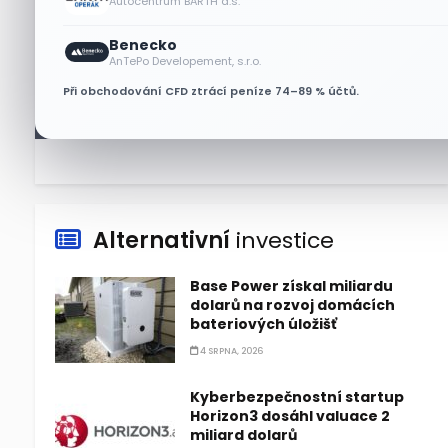
Autocentrum BARTH a.s.
6 SRPNA, 2026
Benecko
Micron posílil o 7,6 % a zvýšil
AnTePo Developement, s.r.o.
podíl na trhu DRAM
Při obchodování CFD ztrácí peníze 74–89 % účtů.
5 SRPNA, 2026
Alternativní
investice
Base Power získal miliardu
dolarů na rozvoj domácích
bateriových úložišť
4 SRPNA, 2026
Kyberbezpečnostní startup
Horizon3 dosáhl valuace 2
miliard dolarů