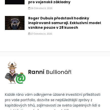
pro vojenské základny
29 ČERVENCE, 2026
Roger Dubuis představil hodinky
inspirované samuraji. Exkluzivní model
vznikne pouze v 28 kusech
27 ČERVENCE, 2026
Ranní
Bullionář!
Každé ráno vám odkryjeme úžasné investiční příležitosti
pro vaše portfolio, dozvíte se nejdůležitější zprávy z
kapitálových trhů, zajímavosti ze světa úspěšných lidí a