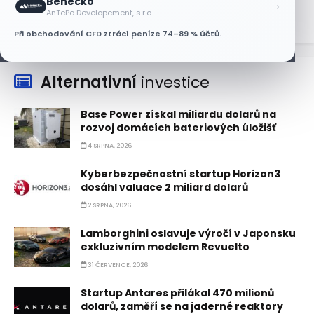
Benecko
›
AnTePo Developement, s.r.o.
Při obchodování CFD ztrácí peníze 74–89 % účtů.
Alternativní
investice
Base Power získal miliardu dolarů na
rozvoj domácích bateriových úložišť
4 SRPNA, 2026
Kyberbezpečnostní startup Horizon3
dosáhl valuace 2 miliard dolarů
2 SRPNA, 2026
Lamborghini oslavuje výročí v Japonsku
exkluzivním modelem Revuelto
31 ČERVENCE, 2026
Startup Antares přilákal 470 milionů
dolarů, zaměří se na jaderné reaktory