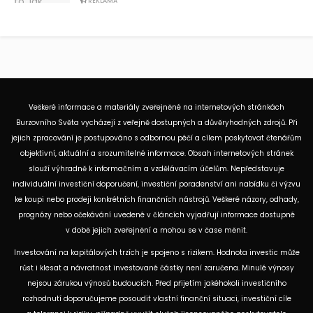
REKLAMA
Veškeré informace a materiály zveřejněné na internetových stránkách
Burzovního Světa vycházejí z veřejně dostupných a důvěryhodných zdrojů. Při
jejich zpracování je postupováno s odbornou péčí a cílem poskytovat čtenářům
objektivní, aktuální a srozumitelné informace. Obsah internetových stránek
slouží výhradně k informačním a vzdělávacím účelům. Nepředstavuje
individuální investiční doporučení, investiční poradenství ani nabídku či výzvu
ke koupi nebo prodeji konkrétních finančních nástrojů. Veškeré názory, odhady,
prognózy nebo očekávání uvedené v článcích vyjadřují informace dostupné
v době jejich zveřejnění a mohou se v čase měnit.
Investování na kapitálových trzích je spojeno s rizikem. Hodnota investic může
růst i klesat a návratnost investované částky není zaručena. Minulé výnosy
nejsou zárukou výnosů budoucích. Před přijetím jakéhokoli investičního
rozhodnutí doporučujeme posoudit vlastní finanční situaci, investiční cíle