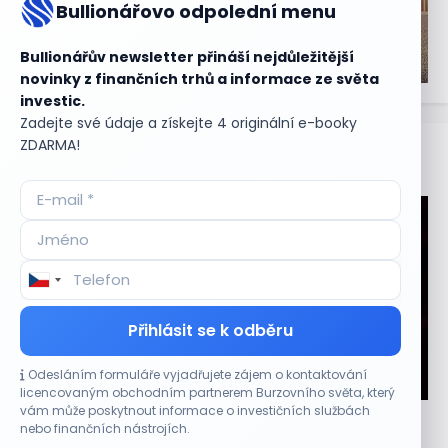
Bullionářovo odpolední menu
Bullionářův newsletter přináší nejdůležitější
novinky z finančních trhů a informace ze světa
investic.
Zadejte své údaje a získejte 4 originální e-booky
ZDARMA!
Aktuální
příležitosti
Přihlásit se k odběru
Odesláním formuláře vyjadřujete zájem o kontaktování
CO HÝBE TRHEM
licencovaným obchodním partnerem Burzovního světa, který
vám může poskytnout informace o investičních službách
Plány Starlinku srazily akcie T-Mobile, AT&T a
nebo finančních nástrojích.
Verizonu