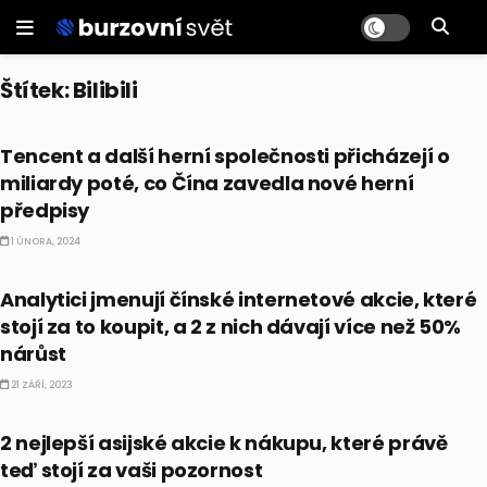
Štítek:
Bilibili
AKCIE
Tencent a další herní společnosti přicházejí o
miliardy poté, co Čína zavedla nové herní
předpisy
1 ÚNORA, 2024
AKCIE
Analytici jmenují čínské internetové akcie, které
stojí za to koupit, a 2 z nich dávají více než 50%
nárůst
21 ZÁŘÍ, 2023
AKCIE
2 nejlepší asijské akcie k nákupu, které právě
teď stojí za vaši pozornost