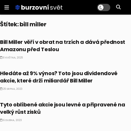
Štítek:
bill miller
AKCIE
Bill Miller věří v obrat na trzích a dává přednost
Amazonu před Teslou
8 KVĚTNA, 2025
AKCIE
Hledáte až 9% výnos? Toto jsou dividendové
akcie, které drží miliardář Bill Miller
25 SRPNA, 2023
AKCIE
Tyto oblíbené akcie jsou levné a připravené na
velký růst zisků
6 DUBNA, 2023
AKCIE