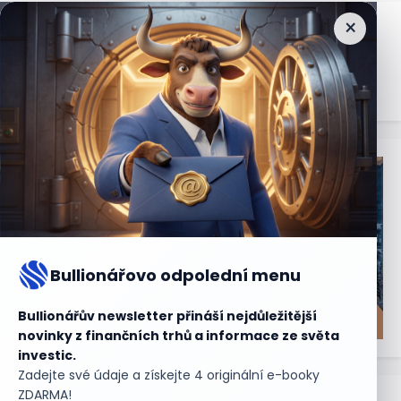
×
Nejčtenější
zprávy
Bullionářovo odpolední menu
Bullionářův newsletter přináší nejdůležitější
novinky z finančních trhů a informace ze světa
investic.
Zadejte své údaje a získejte 4 originální e-booky
ZDARMA!