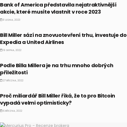
Bank of America představila nejatraktivnější
akcie, které musíte vlastnit v roce 2023
8 LEDNA, 2023
AKCIE
Bill Miller sází na znovuotevření trhu, investuje do
Expedia a United Airlines
19 SRPNA, 2022
AKCIE
Podle Billa Millera je na trhu mnoho dobrých
příležitostí
27 BŘEZNA, 2022
CO HÝBE TRHEM
Proč miliardář Bill Miller říká, že to pro Bitcoin
vypadá velmi optimisticky?
6 BŘEZNA, 2022