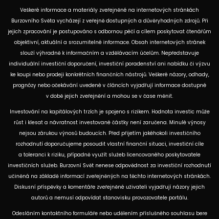
Veškeré informace a materiály zveřejněné na internetových stránkách
Burzovního Světa vycházejí z veřejně dostupných a důvěryhodných zdrojů. Při
jejich zpracování je postupováno s odbornou péčí a cílem poskytovat čtenářům
objektivní, aktuální a srozumitelné informace. Obsah internetových stránek
slouží výhradně k informačním a vzdělávacím účelům. Nepředstavuje
individuální investiční doporučení, investiční poradenství ani nabídku či výzvu
ke koupi nebo prodeji konkrétních finančních nástrojů. Veškeré názory, odhady,
prognózy nebo očekávání uvedené v článcích vyjadřují informace dostupné
v době jejich zveřejnění a mohou se v čase měnit.
Investování na kapitálových trzích je spojeno s rizikem. Hodnota investic může
růst i klesat a návratnost investované částky není zaručena. Minulé výnosy
nejsou zárukou výnosů budoucích. Před přijetím jakéhokoli investičního
rozhodnutí doporučujeme posoudit vlastní finanční situaci, investiční cíle
a toleranci k riziku, případně využít služeb licencovaného poskytovatele
investičních služeb. Burzovní Svět nenese odpovědnost za investiční rozhodnutí
učiněná na základě informací zveřejněných na těchto internetových stránkách.
Diskusní příspěvky a komentáře zveřejněné uživateli vyjadřují názory jejich
autorů a nemusí odpovídat stanovisku provozovatele portálu.
Odesláním kontaktního formuláře nebo udělením příslušného souhlasu bere