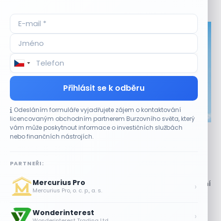
Aktuální
příležitosti
Přihlásit se k odběru
Odesláním formuláře vyjadřujete zájem o kontaktování
CO HÝBE TRHEM
licencovaným obchodním partnerem Burzovního světa, který
vám může poskytnout informace o investičních službách
Akcie Micron klesají, ale nejhoršímu výprodeji
nebo finančních nástrojích.
paměťových čipů unikly
7 SRPNA, 2026
PARTNEŘI:
Paměťový sektor zasáhl plošný pokles Akcie společnosti
Mercurius Pro
Micron Technology (MU) ve čtvrtek uzavřely obchodování
›
Mercurius Pro, o. c. p., a. s.
se ztrátou 1,3 %. Výrobce paměťových...
Wonderinterest
Jalapeňová kauza tlačí akcie Chipotle
›
Wonderinterest Trading Ltd