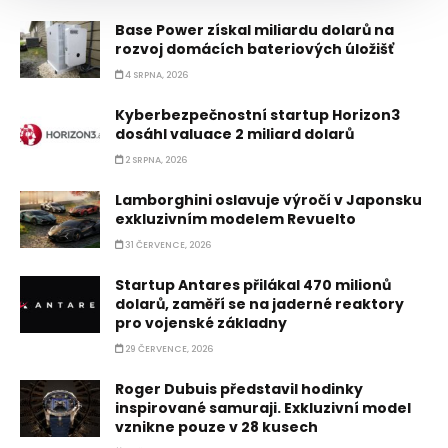
Base Power získal miliardu dolarů na
rozvoj domácích bateriových úložišť
4 SRPNA, 2026
Kyberbezpečnostní startup Horizon3
dosáhl valuace 2 miliard dolarů
2 SRPNA, 2026
Lamborghini oslavuje výročí v Japonsku
exkluzivním modelem Revuelto
31 ČERVENCE, 2026
Startup Antares přilákal 470 milionů
dolarů, zaměří se na jaderné reaktory
pro vojenské základny
29 ČERVENCE, 2026
Roger Dubuis představil hodinky
inspirované samuraji. Exkluzivní model
vznikne pouze v 28 kusech