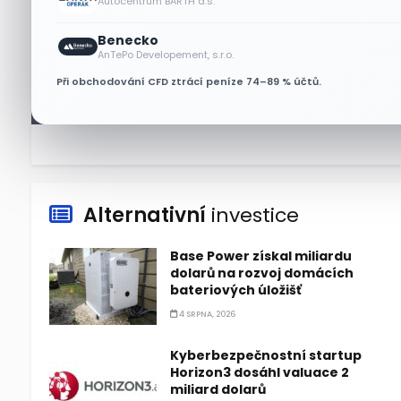
Autocentrum BARTH a.s.
6 SRPNA, 2026
Benecko
Micron posílil o 7,6 % a zvýšil
AnTePo Developement, s.r.o.
podíl na trhu DRAM
Při obchodování CFD ztrácí peníze 74–89 % účtů.
5 SRPNA, 2026
Alternativní
investice
Base Power získal miliardu
dolarů na rozvoj domácích
bateriových úložišť
4 SRPNA, 2026
Kyberbezpečnostní startup
Horizon3 dosáhl valuace 2
miliard dolarů