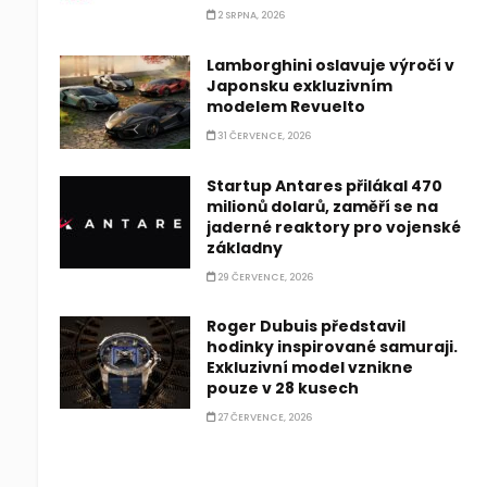
2 SRPNA, 2026
Lamborghini oslavuje výročí v
Japonsku exkluzivním
modelem Revuelto
31 ČERVENCE, 2026
Startup Antares přilákal 470
milionů dolarů, zaměří se na
jaderné reaktory pro vojenské
základny
29 ČERVENCE, 2026
Roger Dubuis představil
hodinky inspirované samuraji.
Exkluzivní model vznikne
pouze v 28 kusech
27 ČERVENCE, 2026