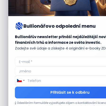
Bullionářovo odpolední menu
Bullionářův newsletter přináší nejdůležitější nov
Aktuální
příležitosti
finančních trhů a informace ze světa investic.
Zadejte své údaje a získejte 4 originální e-booky Z
CO HÝBE TRHEM
Přihlásit se k odběru
Plány Starlinku srazily akcie T-Mobile, AT&T
Odesláním formuláře vyjadřujete zájem o kontaktování lic