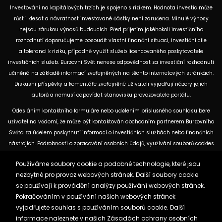
Investování na kapitálových trzích je spojeno s rizikem. Hodnota investic může
růst i klesat a návratnost investované částky není zaručena. Minulé výnosy
nejsou zárukou výnosů budoucích. Před přijetím jakéhokoli investičního
rozhodnutí doporučujeme posoudit vlastní finanční situaci, investiční cíle
a toleranci k riziku, případně využít služeb licencovaného poskytovatele
investičních služeb. Burzovní Svět nenese odpovědnost za investiční rozhodnutí
učiněná na základě informací zveřejněných na těchto internetových stránkách.
Diskusní příspěvky a komentáře zveřejněné uživateli vyjadřují názory jejich
autorů a nemusí odpovídat stanovisku provozovatele portálu.
Odesláním kontaktního formuláře nebo udělením příslušného souhlasu bere
uživatel na vědomí, že může být kontaktován obchodním partnerem Burzovního
Světa za účelem poskytnutí informací o investičních službách nebo finančních
nástrojích. Podrobnosti o zpracování osobních údajů, využívání souborů cookies
a obchodních partnerech jsou uvedeny v příslušných dokumentech
Používáme soubory cookie a podobné technologie, které jsou
dostupných na těchto internetových stránkách. U jednotlivých článků mohou
nezbytné pro provoz webových stránek. Další soubory cookie
být uvedeny informace o použitých zdrojích, datu původní analýzy nebo datu,
se používají k provádění analýzy používání webových stránek.
ke kterému se vztahují uvedené tržní údaje.
Pokračováním v používání našich webových stránek
vyjadřujete souhlas s používáním souborů cookie. Další
Zásady ochrany osobních údajů a cookies
informace naleznete v našich
Zásadách ochrany osobních