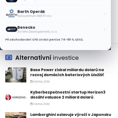
6 SRPNA, 2026
Barth Operák
Micron posílil o 7,6 % a zvýšil podíl na
›
Autocentrum BARTH a.s.
trhu DRAM
5 SRPNA, 2026
Benecko
›
AnTePo Developement, s.r.o.
Při obchodování CFD ztrácí peníze 74–89 % účtů.
Alternativní
investice
Base Power získal miliardu dolarů na
rozvoj domácích bateriových úložišť
4 SRPNA, 2026
Kyberbezpečnostní startup Horizon3
dosáhl valuace 2 miliard dolarů
2 SRPNA, 2026
Lamborghini oslavuje výročí v Japonsku