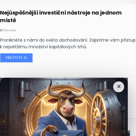
Nejúspěšnější investiční nástroje na jednom
místě
REKLAMA
Pronikněte s námi do světa obchodování. Zajistíme vám přístup
k největšímu množství kapitálových trhů.
PŘEČTĚTE SI
×
Nejčtenější
zprávy