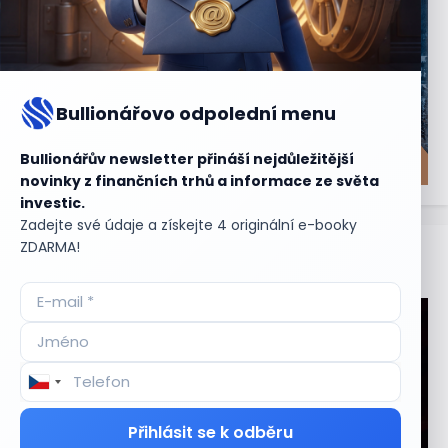
Bullionářovo odpolední menu
Bullionářův newsletter přináší nejdůležitější
novinky z finančních trhů a informace ze světa
investic.
Zadejte své údaje a získejte 4 originální e-booky
ZDARMA!
Aktuální
příležitosti
Přihlásit se k odběru