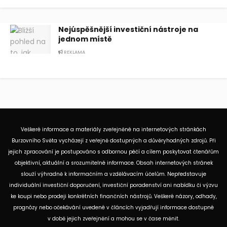
Nejúspěšnější investiční nástroje na
jednom místě
REKLAMA
Veškeré informace a materiály zveřejněné na internetových stránkách
Burzovního Světa vycházejí z veřejně dostupných a důvěryhodných zdrojů. Při
jejich zpracování je postupováno s odbornou péčí a cílem poskytovat čtenářům
objektivní, aktuální a srozumitelné informace. Obsah internetových stránek
slouží výhradně k informačním a vzdělávacím účelům. Nepředstavuje
individuální investiční doporučení, investiční poradenství ani nabídku či výzvu
ke koupi nebo prodeji konkrétních finančních nástrojů. Veškeré názory, odhady,
prognózy nebo očekávání uvedené v článcích vyjadřují informace dostupné
v době jejich zveřejnění a mohou se v čase měnit.