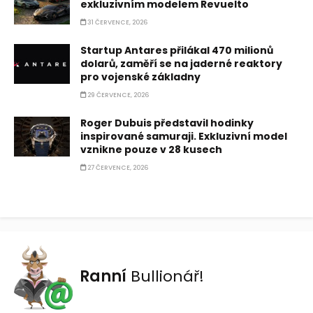
exkluzivním modelem Revuelto
31 ČERVENCE, 2026
Startup Antares přilákal 470 milionů
dolarů, zaměří se na jaderné reaktory
pro vojenské základny
29 ČERVENCE, 2026
Roger Dubuis představil hodinky
inspirované samuraji. Exkluzivní model
vznikne pouze v 28 kusech
27 ČERVENCE, 2026
Ranní
Bullionář!