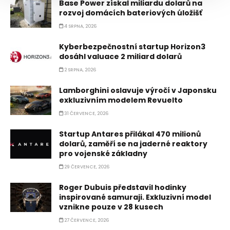
Base Power získal miliardu dolarů na
rozvoj domácích bateriových úložišť
4 SRPNA, 2026
Kyberbezpečnostní startup Horizon3
dosáhl valuace 2 miliard dolarů
2 SRPNA, 2026
Lamborghini oslavuje výročí v Japonsku
exkluzivním modelem Revuelto
31 ČERVENCE, 2026
Startup Antares přilákal 470 milionů
dolarů, zaměří se na jaderné reaktory
pro vojenské základny
29 ČERVENCE, 2026
Roger Dubuis představil hodinky
inspirované samuraji. Exkluzivní model
vznikne pouze v 28 kusech
27 ČERVENCE, 2026