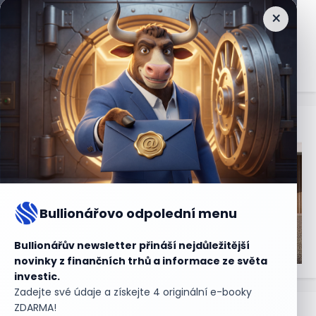
×
Nejčtenější
zprávy
Bullionářovo odpolední menu
Bullionářův newsletter přináší nejdůležitější
novinky z finančních trhů a informace ze světa
investic.
Zadejte své údaje a získejte 4 originální e-booky
ZDARMA!