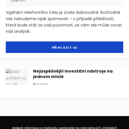
Vyplnění telefonního čísla je zcela dobrovolné. Rozhodně
vás nebudeme nijak spamovat – v případě příležitosti,
která bude stát za vaši pozornost, se vám ale může ozvat
náš analytik.
Nejúspěšnější investiční nástroje na
jednom místě
REKLAMA
Veškeré informace a materiály zveřejněné na internetových stránkách