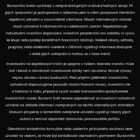
Burzovního Světa vycházejí z veřejně dostupných a důvěryhodných zdrojů. Při
jejich zpracování je postupováno s odbornou péčí a cílem poskytovat čtenářům
objektivní, aktuální a srozumitelné informace. Obsah internetových stránek
slouží výhradně k informačním a vzdělávacím účelům. Nepředstavuje
individuální investiční doporučení, investiční poradenství ani nabídku či výzvu
ke koupi nebo prodeji konkrétních finančních nástrojů. Veškeré názory, odhady,
prognózy nebo očekávání uvedené v článcích vyjadřují informace dostupné
v době jejich zveřejnění a mohou se v čase měnit.
Investování na kapitálových trzích je spojeno s rizikem. Hodnota investic může
růst i klesat a návratnost investované částky není zaručena. Minulé výnosy
nejsou zárukou výnosů budoucích. Před přijetím jakéhokoli investičního
rozhodnutí doporučujeme posoudit vlastní finanční situaci, investiční cíle
a toleranci k riziku, případně využít služeb licencovaného poskytovatele
investičních služeb. Burzovní Svět nenese odpovědnost za investiční rozhodnutí
učiněná na základě informací zveřejněných na těchto internetových stránkách.
Diskusní příspěvky a komentáře zveřejněné uživateli vyjadřují názory jejich
autorů a nemusí odpovídat stanovisku provozovatele portálu.
Odesláním kontaktního formuláře nebo udělením příslušného souhlasu bere
uživatel na vědomí, že může být kontaktován obchodním partnerem Burzovního