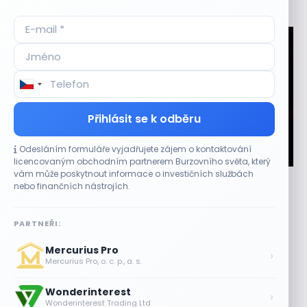
Aktuální
příležitosti
Přihlásit se k odběru
Odesláním formuláře vyjadřujete zájem o kontaktování
CO HÝBE TRHEM
licencovaným obchodním partnerem Burzovního světa, který
vám může poskytnout informace o investičních službách
Plány Starlinku srazily akcie T-Mobile, AT&T a
nebo finančních nástrojích.
Verizonu
6 SRPNA, 2026
PARTNEŘI:
Telekomunikační akcie reagovaly poklesem Komentáře
Mercurius Pro
vedení společnosti SpaceX (SPCX) během hovoru k
›
Mercurius Pro, o. c. p., a. s.
výsledkům za druhé čtvrtletí obnovily obavy z dopadu...
Wonderinterest
Lisa Su zlehčuje Muskův závazek vůči
›
Wonderinterest Trading Ltd