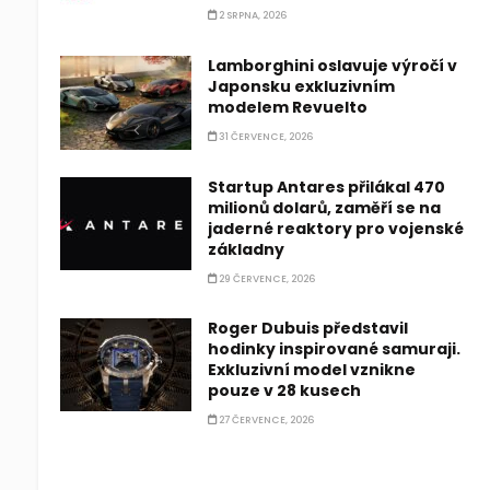
2 SRPNA, 2026
Lamborghini oslavuje výročí v
Japonsku exkluzivním
modelem Revuelto
31 ČERVENCE, 2026
Startup Antares přilákal 470
milionů dolarů, zaměří se na
jaderné reaktory pro vojenské
základny
29 ČERVENCE, 2026
Roger Dubuis představil
hodinky inspirované samuraji.
Exkluzivní model vznikne
pouze v 28 kusech
27 ČERVENCE, 2026