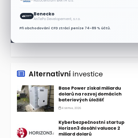
Autocentrum BARTH a.s.
7 SRPNA, 2026
Benecko
Tesla míří na obrovský trh
AnTePo Developement, s.r.o.
samořiditelných aut. Akcie
Při obchodování CFD ztrácí peníze 74–89 % účtů.
reagují růstem
7 SRPNA, 2026
Alternativní
investice
Base Power získal miliardu
dolarů na rozvoj domácích
bateriových úložišť
4 SRPNA, 2026
Kyberbezpečnostní startup
Horizon3 dosáhl valuace 2
miliard dolarů