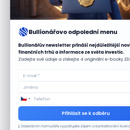
Bullionářovo odpolední menu
Bullionářův newsletter přináší nejdůležitější nov
Aktuální
příležitosti
finančních trhů a informace ze světa investic.
Zadejte své údaje a získejte 4 originální e-booky Z
CO HÝBE TRHEM
Přihlásit se k odběru
Výsledky společností jsou silné. Proč to
Odesláním formuláře vyjadřujete zájem o kontaktování lic