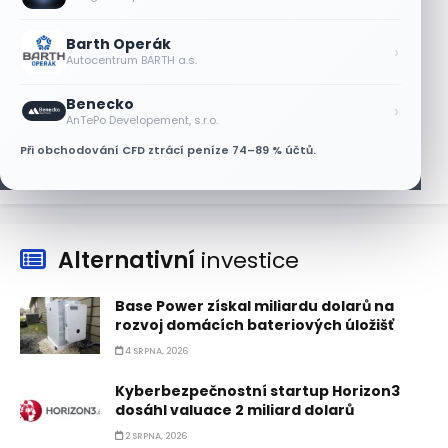
samořiditelných aut. Akcie reagují
růstem
Barth Operák
›
7 SRPNA, 2026
Autocentrum BARTH a.s.
Plány Starlinku srazily akcie T-Mobile,
Benecko
AT&T a Verizonu
›
AnTePo Developement, s.r.o.
6 SRPNA, 2026
Při obchodování CFD ztrácí peníze 74–89 % účtů.
Alternativní
investice
Base Power získal miliardu dolarů na
rozvoj domácích bateriových úložišť
4 SRPNA, 2026
Kyberbezpečnostní startup Horizon3
dosáhl valuace 2 miliard dolarů
2 SRPNA, 2026