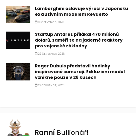
Lamborghini oslavuje výročí v Japonsku
exkluzivním modelem Revuelto
31 ČERVENCE, 2026
Startup Antares přilákal 470 milionů
dolarů, zaměří se na jaderné reaktory
pro vojenské základny
29 ČERVENCE, 2026
Roger Dubuis představil hodinky
inspirované samuraji. Exkluzivní model
vznikne pouze v 28 kusech
27 ČERVENCE, 2026
Ranní
Bullionář!