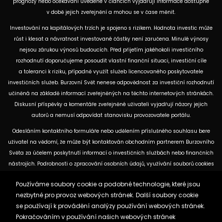
prognózy nebo očekávání uvedené v článcích vyjadřují informace dostupné
v době jejich zveřejnění a mohou se v čase měnit.
Investování na kapitálových trzích je spojeno s rizikem. Hodnota investic může
růst i klesat a návratnost investované částky není zaručena. Minulé výnosy
nejsou zárukou výnosů budoucích. Před přijetím jakéhokoli investičního
rozhodnutí doporučujeme posoudit vlastní finanční situaci, investiční cíle
a toleranci k riziku, případně využít služeb licencovaného poskytovatele
investičních služeb. Burzovní Svět nenese odpovědnost za investiční rozhodnutí
učiněná na základě informací zveřejněných na těchto internetových stránkách.
Diskusní příspěvky a komentáře zveřejněné uživateli vyjadřují názory jejich
autorů a nemusí odpovídat stanovisku provozovatele portálu.
Odesláním kontaktního formuláře nebo udělením příslušného souhlasu bere
uživatel na vědomí, že může být kontaktován obchodním partnerem Burzovního
Světa za účelem poskytnutí informací o investičních službách nebo finančních
nástrojích. Podrobnosti o zpracování osobních údajů, využívání souborů cookies
a obchodních partnerech jsou uvedeny v příslušných dokumentech
Používáme soubory cookie a podobné technologie, které jsou
dostupných na těchto internetových stránkách. U jednotlivých článků mohou
nezbytné pro provoz webových stránek. Další soubory cookie
být uvedeny informace o použitých zdrojích, datu původní analýzy nebo datu,
se používají k provádění analýzy používání webových stránek.
ke kterému se vztahují uvedené tržní údaje.
Pokračováním v používání našich webových stránek