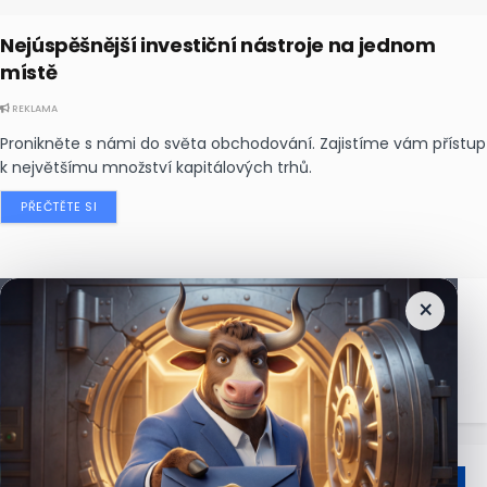
Nejúspěšnější investiční nástroje na jednom
místě
REKLAMA
Pronikněte s námi do světa obchodování. Zajistíme vám přístup
k největšímu množství kapitálových trhů.
PŘEČTĚTE SI
×
Nejčtenější
zprávy