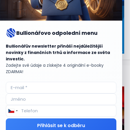
Bullionářovo odpolední menu
Bullionářův newsletter přináší nejdůležitější
novinky z finančních trhů a informace ze světa
investic.
Zadejte své údaje a získejte 4 originální e-booky
ZDARMA!
Aktuální
příležitosti
Přihlásit se k odběru