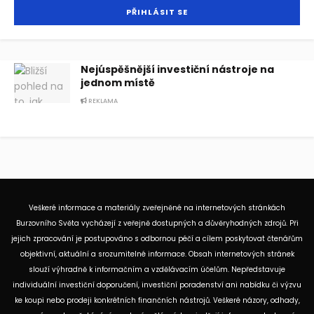
Nejúspěšnější investiční nástroje na
jednom místě
REKLAMA
Veškeré informace a materiály zveřejněné na internetových stránkách
Burzovního Světa vycházejí z veřejně dostupných a důvěryhodných zdrojů. Při
jejich zpracování je postupováno s odbornou péčí a cílem poskytovat čtenářům
objektivní, aktuální a srozumitelné informace. Obsah internetových stránek
slouží výhradně k informačním a vzdělávacím účelům. Nepředstavuje
individuální investiční doporučení, investiční poradenství ani nabídku či výzvu
ke koupi nebo prodeji konkrétních finančních nástrojů. Veškeré názory, odhady,