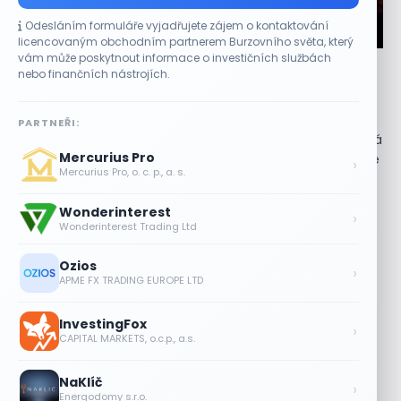
Odesláním formuláře vyjadřujete zájem o kontaktování
CO HÝBE TRHEM
licencovaným obchodním partnerem Burzovního světa, který
vám může poskytnout informace o investičních službách
Objednávky DoorDash vzrostly téměř o 28 %,
nebo finančních nástrojích.
akcie rostou
8 SRPNA, 2026
PARTNEŘI:
Objednávky rostly napříč rozvážkovými službami Americká
Mercurius Pro
rozvážková společnost DoorDash (DASH) zaznamenala ve
›
Mercurius Pro, o. c. p., a. s.
druhém čtvrtletí výrazný růst objemu objednávek. Jejich
celkový...
Wonderinterest
›
Wonderinterest Trading Ltd
Akcie Micron klesají, ale nejhoršímu
výprodeji paměťových čipů unikly
Ozios
›
7 SRPNA, 2026
APME FX TRADING EUROPE LTD
Jalapeňová kauza tlačí akcie Chipotle
InvestingFox
níž. Analytici ale zůstávají klidní
›
CAPITAL MARKETS, o.c.p., a.s.
7 SRPNA, 2026
NaKlíč
›
Tesla míří na obrovský trh
Energodomy s.r.o.