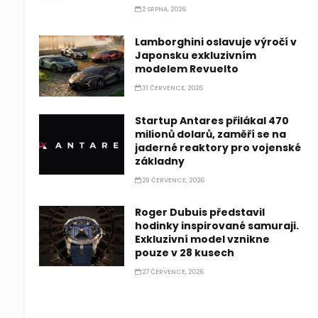
2 SRPNA, 2026
Lamborghini oslavuje výročí v
Japonsku exkluzivním
modelem Revuelto
31 ČERVENCE, 2026
Startup Antares přilákal 470
milionů dolarů, zaměří se na
jaderné reaktory pro vojenské
základny
29 ČERVENCE, 2026
Roger Dubuis představil
hodinky inspirované samuraji.
Exkluzivní model vznikne
pouze v 28 kusech
27 ČERVENCE, 2026