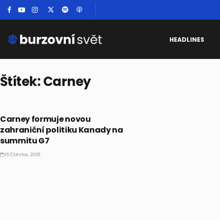
HEADLINES
Štítek:
Carney
EKONOMIKA
Carney formuje novou
zahraniční politiku Kanady na
summitu G7
15 ČERVNA, 2025