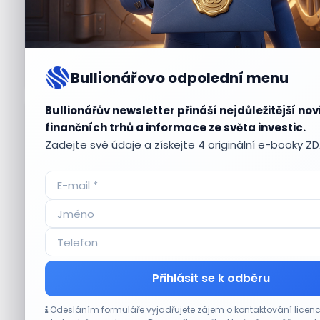
Bullionářovo odpolední menu
Bullionářův newsletter přináší nejdůležitější nov
Aktuální
příležitosti
finančních trhů a informace ze světa investic.
Zadejte své údaje a získejte 4 originální e-booky Z
CO HÝBE TRHEM
Přihlásit se k odběru
Akcie Micron klesají, ale nejhoršímu
Odesláním formuláře vyjadřujete zájem o kontaktování lice