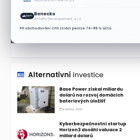
Autocentrum BARTH a.s.
Benecko
Lisa Su zlehčuje Muskův
AnTePo Developement, s.r.o.
závazek vůči Nvidii. Akcie AMD
Při obchodování CFD ztrácí peníze 74–89 % účtů.
po výsledcích klesají
6 SRPNA, 2026
Alternativní
investice
Base Power získal miliardu
dolarů na rozvoj domácích
bateriových úložišť
4 SRPNA, 2026
Kyberbezpečnostní startup
Horizon3 dosáhl valuace 2
miliard dolarů