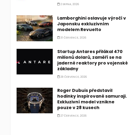
2 SRPNA, 2026
Lamborghini oslavuje výročí v
Japonsku exkluzivním
modelem Revuelto
31 ČERVENCE, 2026
Startup Antares přilákal 470
milionů dolarů, zaměří se na
jaderné reaktory pro vojenské
základny
29 ČERVENCE, 2026
Roger Dubuis představil
hodinky inspirované samuraji.
Exkluzivní model vznikne
pouze v 28 kusech
27 ČERVENCE, 2026