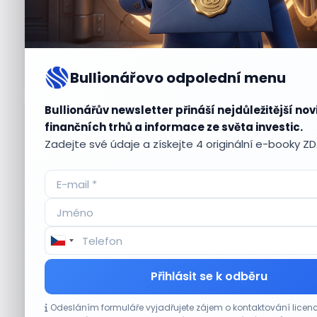
Bullionářovo odpolední menu
Bullionářův newsletter přináší nejdůležitější nov
Aktuální
příležitosti
finančních trhů a informace ze světa investic.
Zadejte své údaje a získejte 4 originální e-booky Z
CO HÝBE TRHEM
Přihlásit se k odběru
Akcie Micron klesají, ale nejhoršímu
Odesláním formuláře vyjadřujete zájem o kontaktování lic