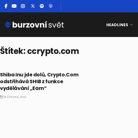
HEADLINES
Štítek:
ccrypto.com
KRYPTO
Shiba Inu jde dolů, Crypto.Com
odstřihává SHIB z funkce
vydělávání „Earn“
29 ČERVNA, 2022