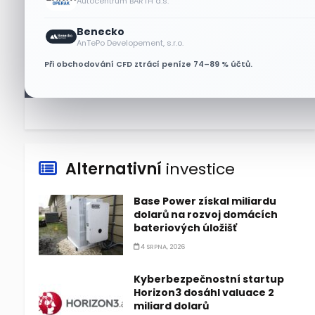
Autocentrum BARTH a.s.
Benecko
Lisa Su zlehčuje Muskův
AnTePo Developement, s.r.o.
závazek vůči Nvidii. Akcie AMD
Při obchodování CFD ztrácí peníze 74–89 % účtů.
po výsledcích klesají
6 SRPNA, 2026
Alternativní
investice
Base Power získal miliardu
dolarů na rozvoj domácích
bateriových úložišť
4 SRPNA, 2026
Kyberbezpečnostní startup
Horizon3 dosáhl valuace 2
miliard dolarů