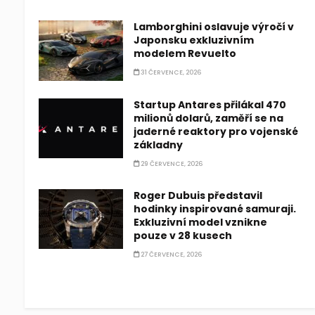
Lamborghini oslavuje výročí v
Japonsku exkluzivním
modelem Revuelto
31 ČERVENCE, 2026
Startup Antares přilákal 470
milionů dolarů, zaměří se na
jaderné reaktory pro vojenské
základny
29 ČERVENCE, 2026
Roger Dubuis představil
hodinky inspirované samuraji.
Exkluzivní model vznikne
pouze v 28 kusech
27 ČERVENCE, 2026