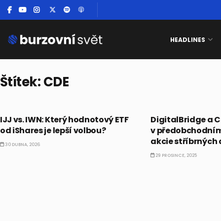
HEADLINES
Štítek:
CDE
PRÁVĚ TEĎ
PRÁVĚ TEĎ
IJJ vs. IWN: Který hodnotový ETF
DigitalBridge a 
od iShares je lepší volbou?
v předobchodní
akcie stříbrných 
30 DUBNA, 2026
29 PROSINCE, 2025