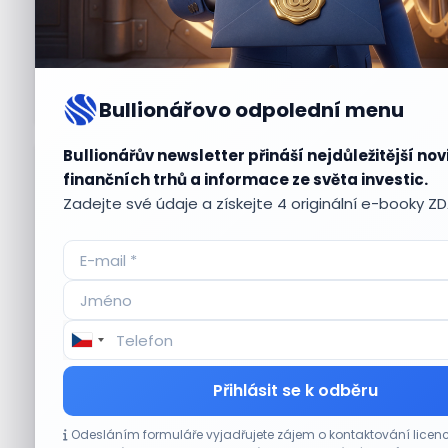
Bullionářovo odpolední menu
Bullionářův newsletter přináší nejdůležitější nov
Aktuální
příležitosti
finančních trhů a informace ze světa investic.
Zadejte své údaje a získejte 4 originální e-booky Z
CO HÝBE TRHEM
Přihlásit se k odběru
Akcie Sandisk po výsledcích klesají. Analytici
Odesláním formuláře vyjadřujete zájem o kontaktování lic