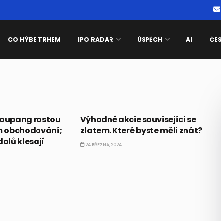
CO HÝBE TRHEM
IPO RADAR
ÚSPĚCH
AI
ČE
AKCIE
Coupang rostou
Výhodné akcie související se
m obchodování;
zlatem. Které byste měli znát?
dolů klesají
24 BŘEZNA, 2024