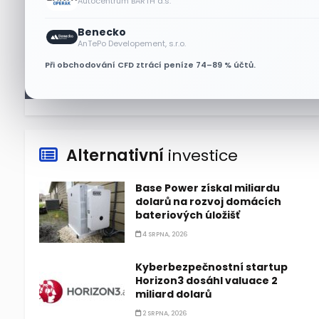
Autocentrum BARTH a.s.
Technologický obrat přidal
Benecko
indexu Nasdaq 100 za čtyři dny
AnTePo Developement, s.r.o.
3,5 bilionu dolarů
Při obchodování CFD ztrácí peníze 74–89 % účtů.
6 SRPNA, 2026
Alternativní
investice
Base Power získal miliardu
dolarů na rozvoj domácích
bateriových úložišť
4 SRPNA, 2026
Kyberbezpečnostní startup
Horizon3 dosáhl valuace 2
miliard dolarů
2 SRPNA, 2026