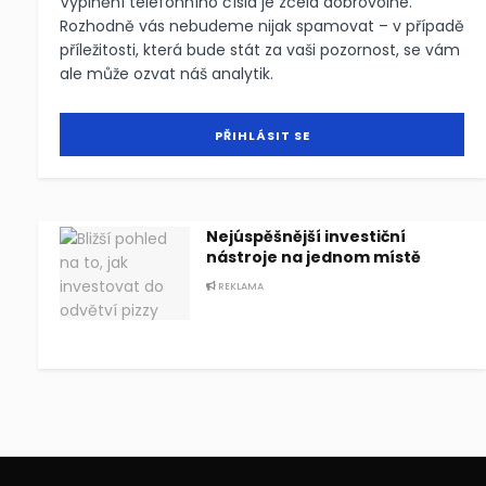
Vyplnění telefonního čísla je zcela dobrovolné.
Rozhodně vás nebudeme nijak spamovat – v případě
příležitosti, která bude stát za vaši pozornost, se vám
ale může ozvat náš analytik.
Nejúspěšnější investiční
nástroje na jednom místě
REKLAMA