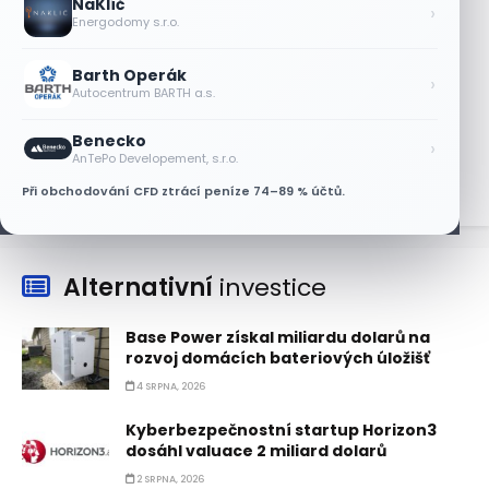
NaKlíč
níž. Analytici ale zůstávají klidní
›
Energodomy s.r.o.
7 SRPNA, 2026
Barth Operák
Tesla míří na obrovský trh
›
Autocentrum BARTH a.s.
samořiditelných aut. Akcie reagují
růstem
Benecko
›
7 SRPNA, 2026
AnTePo Developement, s.r.o.
Při obchodování CFD ztrácí peníze 74–89 % účtů.
Alternativní
investice
Base Power získal miliardu dolarů na
rozvoj domácích bateriových úložišť
4 SRPNA, 2026
Kyberbezpečnostní startup Horizon3
dosáhl valuace 2 miliard dolarů
2 SRPNA, 2026