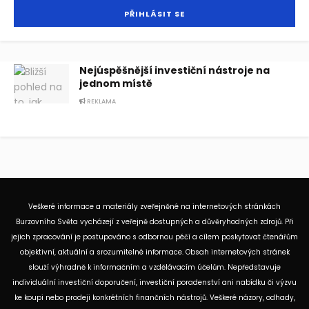
Nejúspěšnější investiční nástroje na
jednom místě
REKLAMA
Veškeré informace a materiály zveřejněné na internetových stránkách
Burzovního Světa vycházejí z veřejně dostupných a důvěryhodných zdrojů. Při
jejich zpracování je postupováno s odbornou péčí a cílem poskytovat čtenářům
objektivní, aktuální a srozumitelné informace. Obsah internetových stránek
slouží výhradně k informačním a vzdělávacím účelům. Nepředstavuje
individuální investiční doporučení, investiční poradenství ani nabídku či výzvu
ke koupi nebo prodeji konkrétních finančních nástrojů. Veškeré názory, odhady,