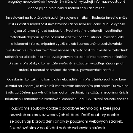
prognózy nebo očekávání uvedené v článcích vyjadřují informace dostupné
v době jejich zveřejnění a mohou se v čase měnit.
Investování na kapitálových trzích je spojeno s rizikem. Hodnota investic může
růst i klesat a návratnost investované částky není zaručena. Minulé výnosy
nejsou zárukou výnosů budoucích. Před přijetím jakéhokoli investičního
rozhodnutí doporučujeme posoudit vlastní finanční situaci, investiční cíle
a toleranci k riziku, případně využít služeb licencovaného poskytovatele
investičních služeb. Burzovní Svět nenese odpovědnost za investiční rozhodnutí
učiněná na základě informací zveřejněných na těchto internetových stránkách.
Diskusní příspěvky a komentáře zveřejněné uživateli vyjadřují názory jejich
autorů a nemusí odpovídat stanovisku provozovatele portálu.
Odesláním kontaktního formuláře nebo udělením příslušného souhlasu bere
uživatel na vědomí, že může být kontaktován obchodním partnerem Burzovního
Světa za účelem poskytnutí informací o investičních službách nebo finančních
nástrojích. Podrobnosti o zpracování osobních údajů, využívání souborů cookies
a obchodních partnerech jsou uvedeny v příslušných dokumentech
Používáme soubory cookie a podobné technologie, které jsou
dostupných na těchto internetových stránkách. U jednotlivých článků mohou
nezbytné pro provoz webových stránek. Další soubory cookie
být uvedeny informace o použitých zdrojích, datu původní analýzy nebo datu,
se používají k provádění analýzy používání webových stránek.
ke kterému se vztahují uvedené tržní údaje.
Pokračováním v používání našich webových stránek