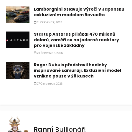
Lamborghini oslavuje výročí v Japonsku
exkluzivním modelem Revuelto
31 ČERVENCE, 2026
Startup Antares přilákal 470 milionů
dolarů, zaměří se na jaderné reaktory
pro vojenské základny
29 ČERVENCE, 2026
Roger Dubuis představil hodinky
inspirované samuraji. Exkluzivní model
vznikne pouze v 28 kusech
27 ČERVENCE, 2026
Ranní
Bullionář!