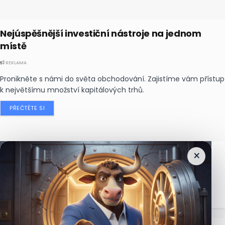
Nejúspěšnější investiční nástroje na jednom
místě
REKLAMA
Pronikněte s námi do světa obchodování. Zajistíme vám přístup
k největšímu množství kapitálových trhů.
PŘEČTĚTE SI
×
Nejčtenější
zprávy