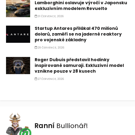
Lamborghini oslavuje výročí v Japonsku
exkluzivním modelem Revuelto
31 ČERVENCE, 2026
Startup Antares přilákal 470 milionů
dolarů, zaměří se na jaderné reaktory
pro vojenské základny
29 ČERVENCE, 2026
Roger Dubuis představil hodinky
inspirované samuraji. Exkluzivní model
vznikne pouze v 28 kusech
27 ČERVENCE, 2026
Ranní
Bullionář!