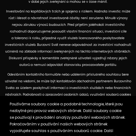
v době jejich zveřejnění a mohou se v čase měnit.
Investování na kapitálových trzích je spojeno s rizikem. Hodnota investic může
růst i klesat a návratnost investované částky není zaručena. Minulé výnosy
nejsou zárukou výnosů budoucích. Před přijetím jakéhokoli investičního
rozhodnutí doporučujeme posoudit vlastní finanční situaci, investiční cíle
a toleranci k riziku, případně využít služeb licencovaného poskytovatele
investičních služeb. Burzovní Svět nenese odpovědnost za investiční rozhodnutí
učiněná na základě informací zveřejněných na těchto internetových stránkách.
Diskusní příspěvky a komentáře zveřejněné uživateli vyjadřují názory jejich
autorů a nemusí odpovídat stanovisku provozovatele portálu.
Odesláním kontaktního formuláře nebo udělením příslušného souhlasu bere
uživatel na vědomí, že může být kontaktován obchodním partnerem Burzovního
Světa za účelem poskytnutí informací o investičních službách nebo finančních
nástrojích. Podrobnosti o zpracování osobních údajů, využívání souborů cookies
a obchodních partnerech jsou uvedeny v příslušných dokumentech
Používáme soubory cookie a podobné technologie, které jsou
dostupných na těchto internetových stránkách. U jednotlivých článků mohou
nezbytné pro provoz webových stránek. Další soubory cookie
být uvedeny informace o použitých zdrojích, datu původní analýzy nebo datu,
se používají k provádění analýzy používání webových stránek.
ke kterému se vztahují uvedené tržní údaje.
Pokračováním v používání našich webových stránek
vyjadřujete souhlas s používáním souborů cookie. Další