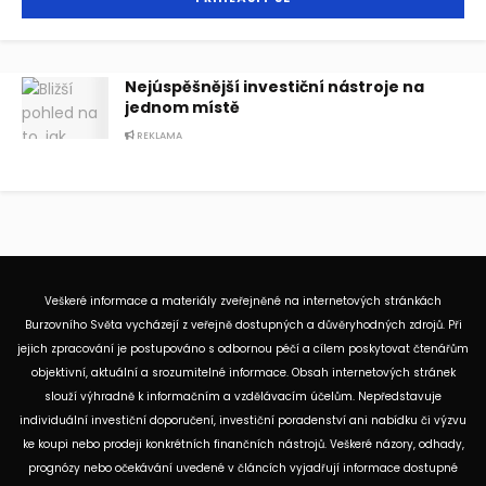
Nejúspěšnější investiční nástroje na
jednom místě
REKLAMA
Veškeré informace a materiály zveřejněné na internetových stránkách
Burzovního Světa vycházejí z veřejně dostupných a důvěryhodných zdrojů. Při
jejich zpracování je postupováno s odbornou péčí a cílem poskytovat čtenářům
objektivní, aktuální a srozumitelné informace. Obsah internetových stránek
slouží výhradně k informačním a vzdělávacím účelům. Nepředstavuje
individuální investiční doporučení, investiční poradenství ani nabídku či výzvu
ke koupi nebo prodeji konkrétních finančních nástrojů. Veškeré názory, odhady,
prognózy nebo očekávání uvedené v článcích vyjadřují informace dostupné