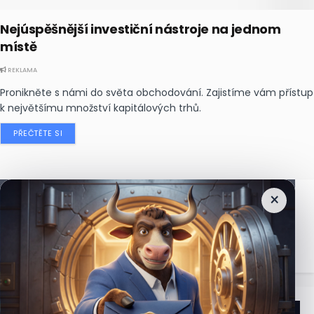
Nejúspěšnější investiční nástroje na jednom
místě
REKLAMA
Pronikněte s námi do světa obchodování. Zajistíme vám přístup
k největšímu množství kapitálových trhů.
PŘEČTĚTE SI
×
Nejčtenější
zprávy