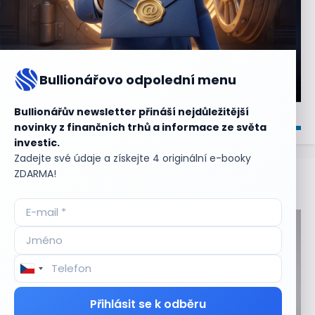
Bullionářovo odpolední menu
Bullionářův newsletter přináší nejdůležitější
novinky z finančních trhů a informace ze světa
investic.
Zadejte své údaje a získejte 4 originální e-booky
ZDARMA!
Aktuální
příležitosti
Přihlásit se k odběru