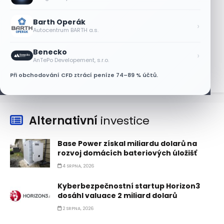
výprodeji paměťových čipů unikly
7 SRPNA, 2026
Barth Operák
›
Autocentrum BARTH a.s.
Jalapeňová kauza tlačí akcie Chipotle
níž. Analytici ale zůstávají klidní
Benecko
›
7 SRPNA, 2026
AnTePo Developement, s.r.o.
Při obchodování CFD ztrácí peníze 74–89 % účtů.
Alternativní
investice
Base Power získal miliardu dolarů na
rozvoj domácích bateriových úložišť
4 SRPNA, 2026
Kyberbezpečnostní startup Horizon3
dosáhl valuace 2 miliard dolarů
2 SRPNA, 2026