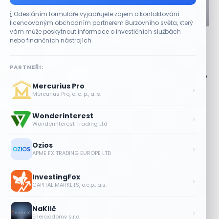
Odesláním formuláře vyjadřujete zájem o kontaktování
CO HÝBE TRHEM
licencovaným obchodním partnerem Burzovního světa, který
vám může poskytnout informace o investičních službách
Akcie Doximity se přes noc zdvojnásobily, pátek
nebo finančních nástrojích.
uzavřely o 33 % výše
8 SRPNA, 2026
PARTNEŘI:
Předobchodní růst přesáhl 130 procent Akcie zdravotnické
Mercurius Pro
digitální platformy Doximity (DOCS) v pátečním
›
Mercurius Pro, o. c. p., a. s.
obchodování prudce vzrostly poté, co vedení
společnosti...
Wonderinterest
›
Wonderinterest Trading Ltd
Výsledky společností jsou silné. Proč to
akciový trh zatím neoceňuje?
Ozios
›
8 SRPNA, 2026
APME FX TRADING EUROPE LTD
Objednávky DoorDash vzrostly téměř o
InvestingFox
28 %, akcie rostou
›
CAPITAL MARKETS, o.c.p., a.s.
8 SRPNA, 2026
NaKlíč
›
Akcie Micron klesají, ale nejhoršímu
Energodomy s.r.o.