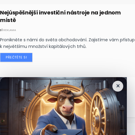
Nejúspěšnější investiční nástroje na jednom
místě
REKLAMA
Pronikněte s námi do světa obchodování. Zajistíme vám přístup
k největšímu množství kapitálových trhů.
PŘEČTĚTE SI
×
Nejčtenější
zprávy