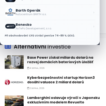
Bude se v srpnu dařit akciím Walmart a
Eli Lilly?
Barth Operák
›
Autocentrum BARTH a.s.
4 SRPNA, 2026
Benecko
›
AnTePo Developement, s.r.o.
Při obchodování CFD ztrácí peníze 74–89 % účtů.
Alternativní
investice
Base Power získal miliardu dolarů na
rozvoj domácích bateriových úložišť
4 SRPNA, 2026
Kyberbezpečnostní startup Horizon3
dosáhl valuace 2 miliard dolarů
2 SRPNA, 2026
Lamborghini oslavuje výročí v Japonsku
exkluzivním modelem Revuelto