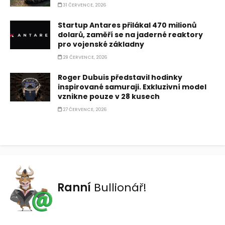
31 ČERVENCE, 2026
Startup Antares přilákal 470 milionů
dolarů, zaměří se na jaderné reaktory
pro vojenské základny
29 ČERVENCE, 2026
Roger Dubuis představil hodinky
inspirované samuraji. Exkluzivní model
vznikne pouze v 28 kusech
27 ČERVENCE, 2026
Ranní
Bullionář!