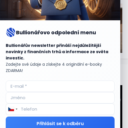
Bullionářovo odpolední menu
Bullionářův newsletter přináší nejdůležitější
novinky z finančních trhů a informace ze světa
investic.
Zadejte své údaje a získejte 4 originální e-booky
ZDARMA!
Aktuální
příležitosti
Přihlásit se k odběru