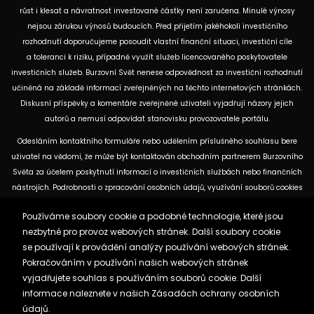
růst i klesat a návratnost investované částky není zaručena. Minulé výnosy
nejsou zárukou výnosů budoucích. Před přijetím jakéhokoli investičního
rozhodnutí doporučujeme posoudit vlastní finanční situaci, investiční cíle
a toleranci k riziku, případně využít služeb licencovaného poskytovatele
investičních služeb. Burzovní Svět nenese odpovědnost za investiční rozhodnutí
učiněná na základě informací zveřejněných na těchto internetových stránkách.
Diskusní příspěvky a komentáře zveřejněné uživateli vyjadřují názory jejich
autorů a nemusí odpovídat stanovisku provozovatele portálu.
Odesláním kontaktního formuláře nebo udělením příslušného souhlasu bere
uživatel na vědomí, že může být kontaktován obchodním partnerem Burzovního
Světa za účelem poskytnutí informací o investičních službách nebo finančních
nástrojích. Podrobnosti o zpracování osobních údajů, využívání souborů cookies
a obchodních partnerech jsou uvedeny v příslušných dokumentech
Používáme soubory cookie a podobné technologie, které jsou
dostupných na těchto internetových stránkách. U jednotlivých článků mohou
nezbytné pro provoz webových stránek. Další soubory cookie
být uvedeny informace o použitých zdrojích, datu původní analýzy nebo datu,
se používají k provádění analýzy používání webových stránek.
ke kterému se vztahují uvedené tržní údaje.
Pokračováním v používání našich webových stránek
vyjadřujete souhlas s používáním souborů cookie. Další
Zásady ochrany osobních údajů a cookies
informace naleznete v našich
Zásadách ochrany osobních
Reklama
Kontakt
údajů.