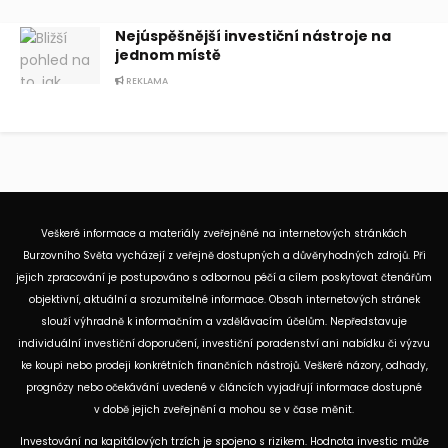
Nejúspěšnější investiční nástroje na
jednom místě
REKLAMA
Veškeré informace a materiály zveřejněné na internetových stránkách
Burzovního Světa vycházejí z veřejně dostupných a důvěryhodných zdrojů. Při
jejich zpracování je postupováno s odbornou péčí a cílem poskytovat čtenářům
objektivní, aktuální a srozumitelné informace. Obsah internetových stránek
slouží výhradně k informačním a vzdělávacím účelům. Nepředstavuje
individuální investiční doporučení, investiční poradenství ani nabídku či výzvu
ke koupi nebo prodeji konkrétních finančních nástrojů. Veškeré názory, odhady,
prognózy nebo očekávání uvedené v článcích vyjadřují informace dostupné
v době jejich zveřejnění a mohou se v čase měnit.
Investování na kapitálových trzích je spojeno s rizikem. Hodnota investic může