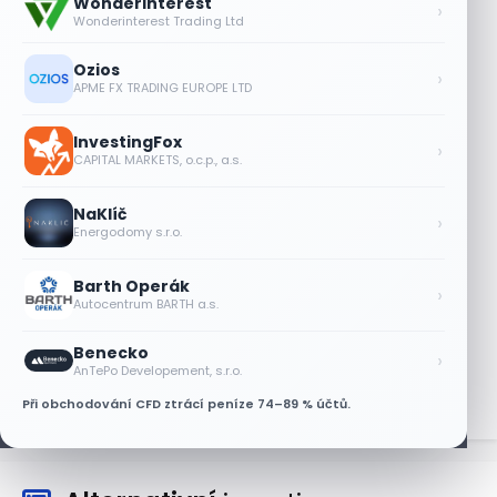
Wonderinterest
Objednávky DoorDash vzrostly téměř o
›
Wonderinterest Trading Ltd
28 %, akcie rostou
8 SRPNA, 2026
Ozios
›
APME FX TRADING EUROPE LTD
Akcie Micron klesají, ale nejhoršímu
výprodeji paměťových čipů unikly
InvestingFox
›
7 SRPNA, 2026
CAPITAL MARKETS, o.c.p., a.s.
Jalapeňová kauza tlačí akcie Chipotle
NaKlíč
níž. Analytici ale zůstávají klidní
›
Energodomy s.r.o.
7 SRPNA, 2026
Barth Operák
Tesla míří na obrovský trh
›
Autocentrum BARTH a.s.
samořiditelných aut. Akcie reagují
růstem
Benecko
›
7 SRPNA, 2026
AnTePo Developement, s.r.o.
Při obchodování CFD ztrácí peníze 74–89 % účtů.