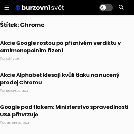
Štítek:
Chrome
AKCIE
Akcie Google rostou po příznivém verdiktu v
antimonopolním řízení
3 ZÁŘÍ, 2025
AKCIE
Akcie Alphabet klesají kvůli tlaku na nucený
prodej Chromu
21 LISTOPADU, 2024
AKCIE
Google pod tlakem: Ministerstvo spravedlnosti
USA přitvrzuje
20 LISTOPADU, 2024