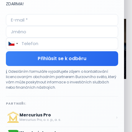
ZDARMA!
Aktuální
příležitosti
Přihlásit se k odběru
Odesláním formuláře vyjadřujete zájem o kontaktování
CO HÝBE TRHEM
licencovaným obchodním partnerem Burzovního světa, který
vám může poskytnout informace o investičních službách
Výsledky společností jsou silné. Proč to akciový
nebo finančních nástrojích.
trh zatím neoceňuje?
8 SRPNA, 2026
PARTNEŘI:
Lepší výsledky tentokrát růst akcií nezaručily Výsledková
Mercurius Pro
sezona amerických společností přinesla převážně lepší
›
Mercurius Pro, o. c. p., a. s.
čísla, než očekávali analytici. Reakce trhu však...