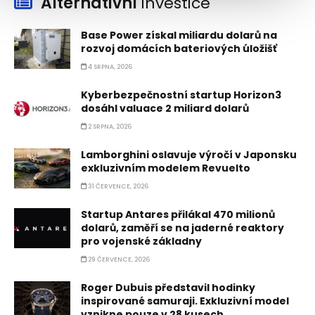
Alternativní
investice
Base Power získal miliardu dolarů na
rozvoj domácích bateriových úložišť
4 SRPNA, 2026
Kyberbezpečnostní startup Horizon3
dosáhl valuace 2 miliard dolarů
2 SRPNA, 2026
Lamborghini oslavuje výročí v Japonsku
exkluzivním modelem Revuelto
31 ČERVENCE, 2026
Startup Antares přilákal 470 milionů
dolarů, zaměří se na jaderné reaktory
pro vojenské základny
29 ČERVENCE, 2026
Roger Dubuis představil hodinky
inspirované samuraji. Exkluzivní model
vznikne pouze v 28 kusech