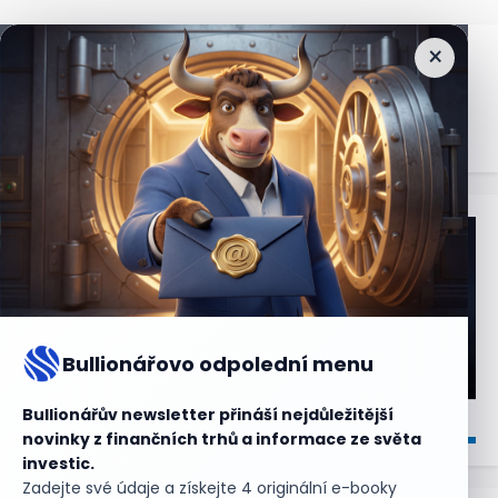
×
Nejčtenější
zprávy
Bullionářovo odpolední menu
Bullionářův newsletter přináší nejdůležitější
novinky z finančních trhů a informace ze světa
investic.
Zadejte své údaje a získejte 4 originální e-booky