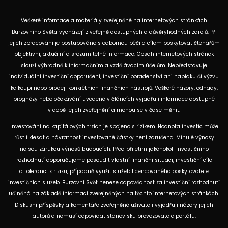
Veškeré informace a materiály zveřejněné na internetových stránkách
Burzovního Světa vycházejí z veřejně dostupných a důvěryhodných zdrojů. Při
jejich zpracování je postupováno s odbornou péčí a cílem poskytovat čtenářům
objektivní, aktuální a srozumitelné informace. Obsah internetových stránek
slouží výhradně k informačním a vzdělávacím účelům. Nepředstavuje
individuální investiční doporučení, investiční poradenství ani nabídku či výzvu
ke koupi nebo prodeji konkrétních finančních nástrojů. Veškeré názory, odhady,
prognózy nebo očekávání uvedené v článcích vyjadřují informace dostupné
v době jejich zveřejnění a mohou se v čase měnit.
Investování na kapitálových trzích je spojeno s rizikem. Hodnota investic může
růst i klesat a návratnost investované částky není zaručena. Minulé výnosy
nejsou zárukou výnosů budoucích. Před přijetím jakéhokoli investičního
rozhodnutí doporučujeme posoudit vlastní finanční situaci, investiční cíle
a toleranci k riziku, případně využít služeb licencovaného poskytovatele
investičních služeb. Burzovní Svět nenese odpovědnost za investiční rozhodnutí
učiněná na základě informací zveřejněných na těchto internetových stránkách.
Diskusní příspěvky a komentáře zveřejněné uživateli vyjadřují názory jejich
autorů a nemusí odpovídat stanovisku provozovatele portálu.