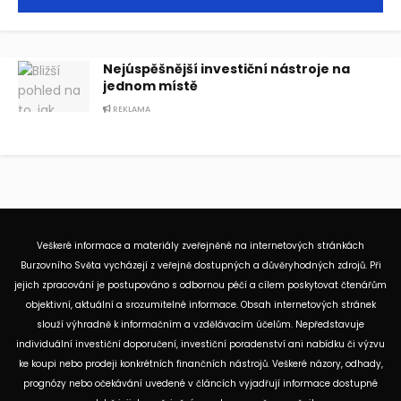
Nejúspěšnější investiční nástroje na
jednom místě
REKLAMA
Veškeré informace a materiály zveřejněné na internetových stránkách
Burzovního Světa vycházejí z veřejně dostupných a důvěryhodných zdrojů. Při
jejich zpracování je postupováno s odbornou péčí a cílem poskytovat čtenářům
objektivní, aktuální a srozumitelné informace. Obsah internetových stránek
slouží výhradně k informačním a vzdělávacím účelům. Nepředstavuje
individuální investiční doporučení, investiční poradenství ani nabídku či výzvu
ke koupi nebo prodeji konkrétních finančních nástrojů. Veškeré názory, odhady,
prognózy nebo očekávání uvedené v článcích vyjadřují informace dostupné