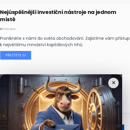
Nejúspěšnější investiční nástroje na jednom
místě
REKLAMA
Pronikněte s námi do světa obchodování. Zajistíme vám přístup
k největšímu množství kapitálových trhů.
PŘEČTĚTE SI
×
Nejčtenější
zprávy