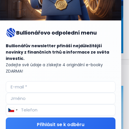
Bullionářovo odpolední menu
Bullionářův newsletter přináší nejdůležitější
novinky z finančních trhů a informace ze světa
investic.
Zadejte své údaje a získejte 4 originální e-booky
ZDARMA!
Aktuální
příležitosti
Přihlásit se k odběru