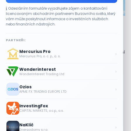
Odesláním formuláře vyjadřujete zájem o kontaktování
CO HÝBE TRHEM
licencovaným obchodním partnerem Burzovního světa, který
vám může poskytnout informace o investičních službách
Akcie Micron klesají, ale nejhoršímu výprodeji
nebo finančních nástrojích.
paměťových čipů unikly
7 SRPNA, 2026
PARTNEŘI:
Paměťový sektor zasáhl plošný pokles Akcie společnosti
Mercurius Pro
Micron Technology (MU) ve čtvrtek uzavřely obchodování
›
Mercurius Pro, o. c. p., a. s.
se ztrátou 1,3 %. Výrobce paměťových...
Wonderinterest
Jalapeňová kauza tlačí akcie Chipotle
›
Wonderinterest Trading Ltd
níž. Analytici ale zůstávají klidní
7 SRPNA, 2026
Ozios
›
APME FX TRADING EUROPE LTD
Tesla míří na obrovský trh
samořiditelných aut. Akcie reagují
InvestingFox
růstem
›
CAPITAL MARKETS, o.c.p., a.s.
7 SRPNA, 2026
NaKlíč
Plány Starlinku srazily akcie T-Mobile,
›
Energodomy s.r.o.