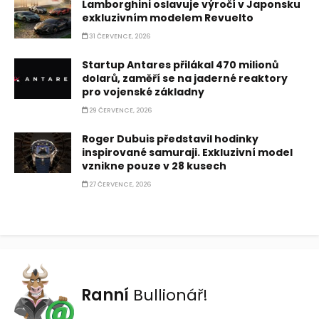
Lamborghini oslavuje výročí v Japonsku
exkluzivním modelem Revuelto
31 ČERVENCE, 2026
Startup Antares přilákal 470 milionů
dolarů, zaměří se na jaderné reaktory
pro vojenské základny
29 ČERVENCE, 2026
Roger Dubuis představil hodinky
inspirované samuraji. Exkluzivní model
vznikne pouze v 28 kusech
27 ČERVENCE, 2026
Ranní
Bullionář!