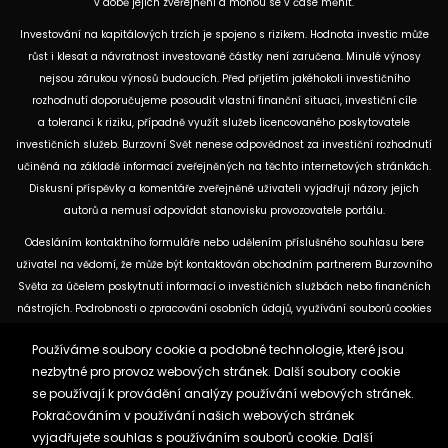
v době jejich zveřejnění a mohou se v čase měnit.
Investování na kapitálových trzích je spojeno s rizikem. Hodnota investic může
růst i klesat a návratnost investované částky není zaručena. Minulé výnosy
nejsou zárukou výnosů budoucích. Před přijetím jakéhokoli investičního
rozhodnutí doporučujeme posoudit vlastní finanční situaci, investiční cíle
a toleranci k riziku, případně využít služeb licencovaného poskytovatele
investičních služeb. Burzovní Svět nenese odpovědnost za investiční rozhodnutí
učiněná na základě informací zveřejněných na těchto internetových stránkách.
Diskusní příspěvky a komentáře zveřejněné uživateli vyjadřují názory jejich
autorů a nemusí odpovídat stanovisku provozovatele portálu.
Odesláním kontaktního formuláře nebo udělením příslušného souhlasu bere
uživatel na vědomí, že může být kontaktován obchodním partnerem Burzovního
Světa za účelem poskytnutí informací o investičních službách nebo finančních
nástrojích. Podrobnosti o zpracování osobních údajů, využívání souborů cookies
a obchodních partnerech jsou uvedeny v příslušných dokumentech
Používáme soubory cookie a podobné technologie, které jsou
dostupných na těchto internetových stránkách. U jednotlivých článků mohou
nezbytné pro provoz webových stránek. Další soubory cookie
být uvedeny informace o použitých zdrojích, datu původní analýzy nebo datu,
se používají k provádění analýzy používání webových stránek.
ke kterému se vztahují uvedené tržní údaje.
Pokračováním v používání našich webových stránek
vyjadřujete souhlas s používáním souborů cookie. Další