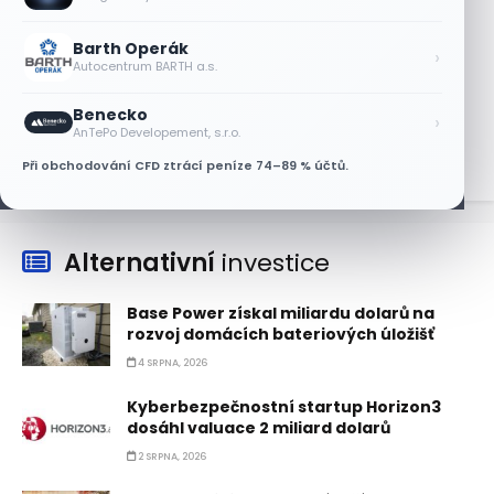
AT&T a Verizonu
6 SRPNA, 2026
Barth Operák
›
Autocentrum BARTH a.s.
Lisa Su zlehčuje Muskův závazek vůči
Nvidii. Akcie AMD po výsledcích klesají
Benecko
›
6 SRPNA, 2026
AnTePo Developement, s.r.o.
Při obchodování CFD ztrácí peníze 74–89 % účtů.
Alternativní
investice
Base Power získal miliardu dolarů na
rozvoj domácích bateriových úložišť
4 SRPNA, 2026
Kyberbezpečnostní startup Horizon3
dosáhl valuace 2 miliard dolarů
2 SRPNA, 2026