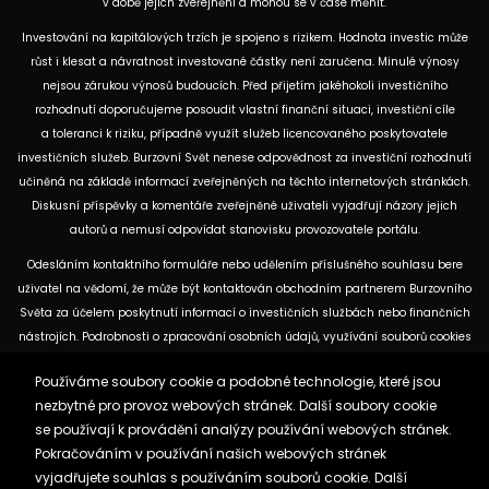
v době jejich zveřejnění a mohou se v čase měnit.
Investování na kapitálových trzích je spojeno s rizikem. Hodnota investic může
růst i klesat a návratnost investované částky není zaručena. Minulé výnosy
nejsou zárukou výnosů budoucích. Před přijetím jakéhokoli investičního
rozhodnutí doporučujeme posoudit vlastní finanční situaci, investiční cíle
a toleranci k riziku, případně využít služeb licencovaného poskytovatele
investičních služeb. Burzovní Svět nenese odpovědnost za investiční rozhodnutí
učiněná na základě informací zveřejněných na těchto internetových stránkách.
Diskusní příspěvky a komentáře zveřejněné uživateli vyjadřují názory jejich
autorů a nemusí odpovídat stanovisku provozovatele portálu.
Odesláním kontaktního formuláře nebo udělením příslušného souhlasu bere
uživatel na vědomí, že může být kontaktován obchodním partnerem Burzovního
Světa za účelem poskytnutí informací o investičních službách nebo finančních
nástrojích. Podrobnosti o zpracování osobních údajů, využívání souborů cookies
a obchodních partnerech jsou uvedeny v příslušných dokumentech
Používáme soubory cookie a podobné technologie, které jsou
dostupných na těchto internetových stránkách. U jednotlivých článků mohou
nezbytné pro provoz webových stránek. Další soubory cookie
být uvedeny informace o použitých zdrojích, datu původní analýzy nebo datu,
se používají k provádění analýzy používání webových stránek.
ke kterému se vztahují uvedené tržní údaje.
Pokračováním v používání našich webových stránek
vyjadřujete souhlas s používáním souborů cookie. Další