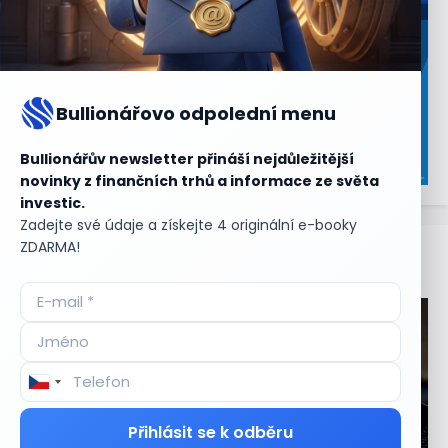
Bullionářovo odpolední menu
Bullionářův newsletter přináší nejdůležitější
novinky z finančních trhů a informace ze světa
investic.
Zadejte své údaje a získejte 4 originální e-booky
ZDARMA!
Aktuální
příležitosti
Přihlásit se k odběru