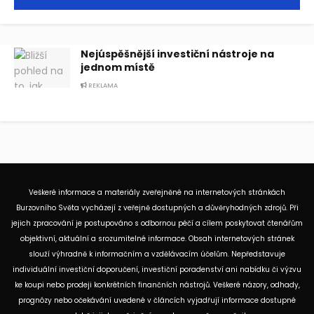
Nejúspěšnější investiční nástroje na
jednom místě
REKLAMA
Veškeré informace a materiály zveřejněné na internetových stránkách
Burzovního Světa vycházejí z veřejně dostupných a důvěryhodných zdrojů. Při
jejich zpracování je postupováno s odbornou péčí a cílem poskytovat čtenářům
objektivní, aktuální a srozumitelné informace. Obsah internetových stránek
slouží výhradně k informačním a vzdělávacím účelům. Nepředstavuje
individuální investiční doporučení, investiční poradenství ani nabídku či výzvu
ke koupi nebo prodeji konkrétních finančních nástrojů. Veškeré názory, odhady,
prognózy nebo očekávání uvedené v článcích vyjadřují informace dostupné