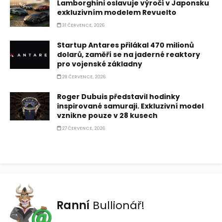
Lamborghini oslavuje výročí v Japonsku
exkluzivním modelem Revuelto
31 ČERVENCE, 2026
Startup Antares přilákal 470 milionů
dolarů, zaměří se na jaderné reaktory
pro vojenské základny
29 ČERVENCE, 2026
Roger Dubuis představil hodinky
inspirované samuraji. Exkluzivní model
vznikne pouze v 28 kusech
27 ČERVENCE, 2026
Ranní
Bullionář!