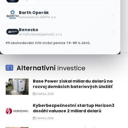
7 SRPNA, 2026
Barth Operák
Tesla míří na obrovský trh
›
Autocentrum BARTH a.s.
samořiditelných aut. Akcie reagují
růstem
Benecko
›
7 SRPNA, 2026
AnTePo Developement, s.r.o.
Při obchodování CFD ztrácí peníze 74–89 % účtů.
Alternativní
investice
Base Power získal miliardu dolarů na
rozvoj domácích bateriových úložišť
4 SRPNA, 2026
Kyberbezpečnostní startup Horizon3
dosáhl valuace 2 miliard dolarů
2 SRPNA, 2026