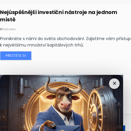
Nejúspěšnější investiční nástroje na jednom
místě
REKLAMA
Pronikněte s námi do světa obchodování. Zajistíme vám přístup
k největšímu množství kapitálových trhů.
PŘEČTĚTE SI
×
Nejčtenější
zprávy