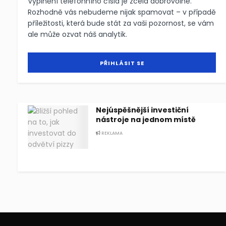
Vyplnění telefonního čísla je zcela dobrovolné.
Rozhodně vás nebudeme nijak spamovat – v případě
příležitosti, která bude stát za vaši pozornost, se vám
ale může ozvat náš analytik.
Nejúspěšnější investiční
nástroje na jednom místě
REKLAMA