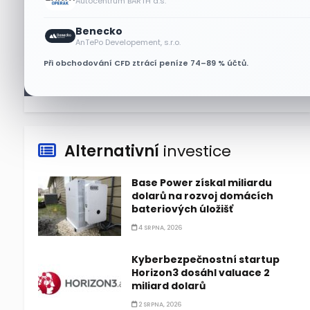
Autocentrum BARTH a.s.
Bude se v srpnu dařit akciím
Benecko
Walmart a Eli Lilly?
AnTePo Developement, s.r.o.
4 SRPNA, 2026
Při obchodování CFD ztrácí peníze 74–89 % účtů.
Alternativní
investice
Base Power získal miliardu
dolarů na rozvoj domácích
bateriových úložišť
4 SRPNA, 2026
Kyberbezpečnostní startup
Horizon3 dosáhl valuace 2
miliard dolarů
2 SRPNA, 2026