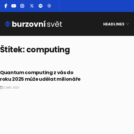
HEADLINES
Štítek:
computing
AKCIE
Quantum computing z vás do
roku 2025 může udělat milionáře
2 ZÁŘÍ, 2023