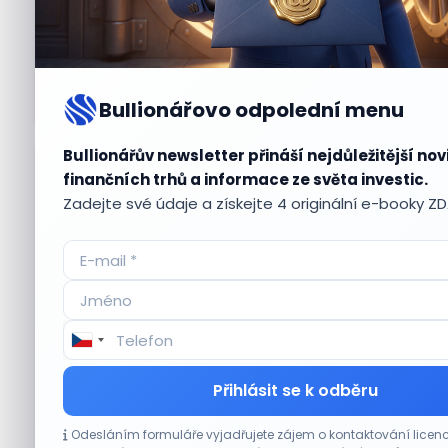
Bullionářovo odpolední menu
Bullionářův newsletter přináší nejdůležitější nov
Aktuální
příležitosti
finančních trhů a informace ze světa investic.
Zadejte své údaje a získejte 4 originální e-booky Z
CO HÝBE TRHEM
Přihlásit se k odběru
Micron posílil o 7,6 % a zvýšil podíl na trhu
Odesláním formuláře vyjadřujete zájem o kontaktování lic