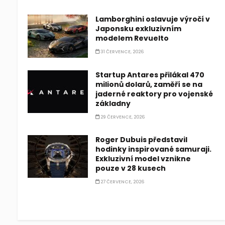
Lamborghini oslavuje výročí v
Japonsku exkluzivním
modelem Revuelto
31 ČERVENCE, 2026
Startup Antares přilákal 470
milionů dolarů, zaměří se na
jaderné reaktory pro vojenské
základny
29 ČERVENCE, 2026
Roger Dubuis představil
hodinky inspirované samuraji.
Exkluzivní model vznikne
pouze v 28 kusech
27 ČERVENCE, 2026