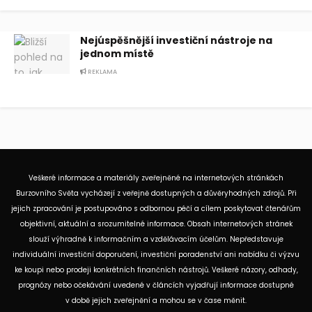
Nejúspěšnější investiční nástroje na
jednom místě
REKLAMA
Veškeré informace a materiály zveřejněné na internetových stránkách
Burzovního Světa vycházejí z veřejně dostupných a důvěryhodných zdrojů. Při
jejich zpracování je postupováno s odbornou péčí a cílem poskytovat čtenářům
objektivní, aktuální a srozumitelné informace. Obsah internetových stránek
slouží výhradně k informačním a vzdělávacím účelům. Nepředstavuje
individuální investiční doporučení, investiční poradenství ani nabídku či výzvu
ke koupi nebo prodeji konkrétních finančních nástrojů. Veškeré názory, odhady,
prognózy nebo očekávání uvedené v článcích vyjadřují informace dostupné
v době jejich zveřejnění a mohou se v čase měnit.