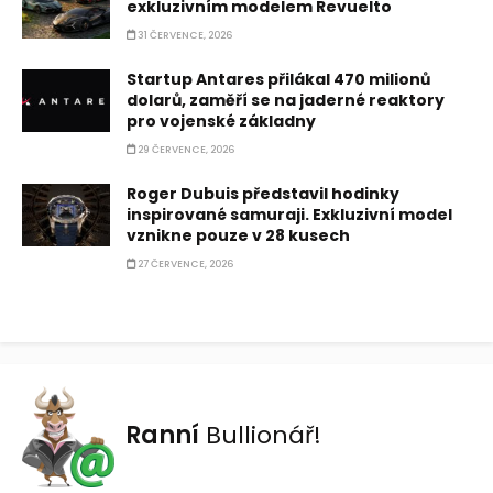
exkluzivním modelem Revuelto
31 ČERVENCE, 2026
Startup Antares přilákal 470 milionů
dolarů, zaměří se na jaderné reaktory
pro vojenské základny
29 ČERVENCE, 2026
Roger Dubuis představil hodinky
inspirované samuraji. Exkluzivní model
vznikne pouze v 28 kusech
27 ČERVENCE, 2026
Ranní
Bullionář!