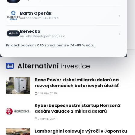
5 SRPNA, 2026
Barth Operák
Akcie SK Hynix stoupají, investoři sázejí
›
Autocentrum BARTH a.s.
na plán výplaty dividend
5 SRPNA, 2026
Benecko
›
AnTePo Developement, s.r.o.
Při obchodování CFD ztrácí peníze 74–89 % účtů.
Alternativní
investice
Base Power získal miliardu dolarů na
rozvoj domácích bateriových úložišť
4 SRPNA, 2026
Kyberbezpečnostní startup Horizon3
dosáhl valuace 2 miliard dolarů
2 SRPNA, 2026
Lamborghini oslavuje výročí v Japonsku