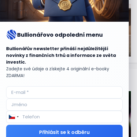
Bullionářovo odpolední menu
Bullionářův newsletter přináší nejdůležitější
novinky z finančních trhů a informace ze světa
investic.
Zadejte své údaje a získejte 4 originální e-booky
ZDARMA!
Aktuální
příležitosti
Přihlásit se k odběru