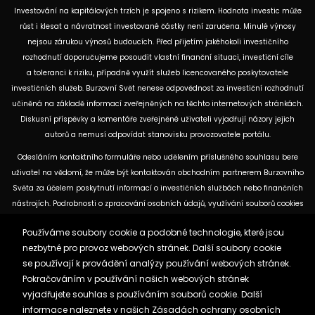
Investování na kapitálových trzích je spojeno s rizikem. Hodnota investic může
růst i klesat a návratnost investované částky není zaručena. Minulé výnosy
nejsou zárukou výnosů budoucích. Před přijetím jakéhokoli investičního
rozhodnutí doporučujeme posoudit vlastní finanční situaci, investiční cíle
a toleranci k riziku, případně využít služeb licencovaného poskytovatele
investičních služeb. Burzovní Svět nenese odpovědnost za investiční rozhodnutí
učiněná na základě informací zveřejněných na těchto internetových stránkách.
Diskusní příspěvky a komentáře zveřejněné uživateli vyjadřují názory jejich
autorů a nemusí odpovídat stanovisku provozovatele portálu.
Odesláním kontaktního formuláře nebo udělením příslušného souhlasu bere
uživatel na vědomí, že může být kontaktován obchodním partnerem Burzovního
Světa za účelem poskytnutí informací o investičních službách nebo finančních
nástrojích. Podrobnosti o zpracování osobních údajů, využívání souborů cookies
a obchodních partnerech jsou uvedeny v příslušných dokumentech
Používáme soubory cookie a podobné technologie, které jsou
dostupných na těchto internetových stránkách. U jednotlivých článků mohou
nezbytné pro provoz webových stránek. Další soubory cookie
být uvedeny informace o použitých zdrojích, datu původní analýzy nebo datu,
se používají k provádění analýzy používání webových stránek.
ke kterému se vztahují uvedené tržní údaje.
Pokračováním v používání našich webových stránek
vyjadřujete souhlas s používáním souborů cookie. Další
Zásady ochrany osobních údajů a cookies
informace naleznete v našich
Zásadách ochrany osobních