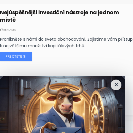
Nejúspěšnější investiční nástroje na jednom
místě
REKLAMA
Pronikněte s námi do světa obchodování. Zajistíme vám přístup
k největšímu množství kapitálových trhů.
PŘEČTĚTE SI
×
Nejčtenější
zprávy