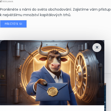
REKLAMA
Pronikněte s námi do světa obchodování. Zajistíme vám přístup
k největšímu množství kapitálových trhů.
PŘEČTĚTE SI
×
Nejčtenější
zprávy