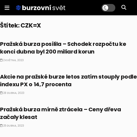
Štítek:
CZK=X
ČESKO
Pražská burza posílila – Schodek rozpočtu ke
konci dubna byl 200 miliard korun
2 KVĚTNA, 2023
ČESKO
Akcie na pražské burze letos zatím stouply podle
indexu PX o 14,7 procenta
28 DUBNA, 2023
ČESKO
Pražská burza mírně ztrácela –
Ceny dřeva
začaly klesat
25 DUBNA, 2023
ČESKO