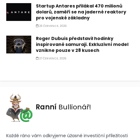
Startup Antares přilákal 470 milionů
dolarů, zaměří se na jaderné reaktory
pro vojenské základny
29 ČERVENCE, 2026
Roger Dubuis představil hodinky
inspirované samuraji. Exkluzivní model
vznikne pouze v 28 kusech
27 ČERVENCE, 2026
Ranní
Bullionář!
Každé ráno vám odkryjeme úžasné investiční příležitosti