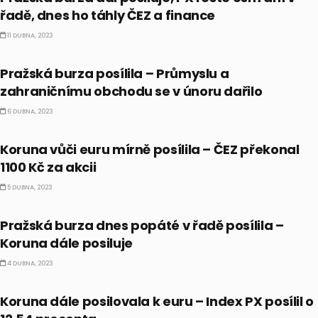
řadě, dnes ho táhly ČEZ a finance
11 DUBNA, 2023
ČESKO
Pražská burza posílila – Průmyslu a
zahraničnímu obchodu se v únoru dařilo
6 DUBNA, 2023
ČESKO
Koruna vůči euru mírně posílila – ČEZ překonal
1100 Kč za akcii
5 DUBNA, 2023
ČESKO
Pražská burza dnes popáté v řadě posílila –
Koruna dále posiluje
4 DUBNA, 2023
ČESKO
Koruna dále posilovala k euru – Index PX posílil o