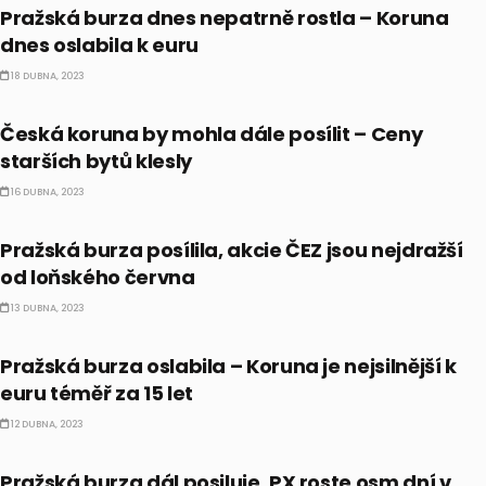
Pražská burza dnes nepatrně rostla –
Koruna
dnes oslabila k euru
18 DUBNA, 2023
ČESKO
Česká koruna by mohla dále posílit – Ceny
starších
bytů
klesly
16 DUBNA, 2023
ČESKO
Pražská burza posílila, akcie ČEZ jsou nejdražší
od loňského června
13 DUBNA, 2023
ČESKO
Pražská burza oslabila – Koruna je nejsilnější k
euru téměř za 15 let
12 DUBNA, 2023
ČESKO
Pražská burza dál posiluje, PX roste osm dní v