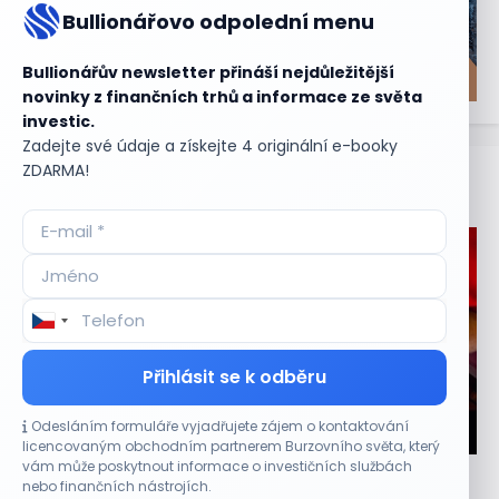
Bullionářovo odpolední menu
Bullionářův newsletter přináší nejdůležitější
novinky z finančních trhů a informace ze světa
investic.
Zadejte své údaje a získejte 4 originální e-booky
ZDARMA!
Aktuální
příležitosti
Přihlásit se k odběru
Odesláním formuláře vyjadřujete zájem o kontaktování
CO HÝBE TRHEM
licencovaným obchodním partnerem Burzovního světa, který
vám může poskytnout informace o investičních službách
Objednávky DoorDash vzrostly téměř o 28 %,
nebo finančních nástrojích.