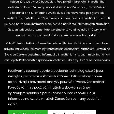
nejsou zárukou výnosů budoucích. Před přijetím jakéhokoli investičního
rozhodnutí doporučujeme posoudit vlastní finanční situaci, investiční cíle
a toleranci k riziku, případně využít služeb licencovaného poskytovatele
investičních služeb. Burzovní Svět nenese odpovědnost za investiční rozhodnutí
učiněná na základě informací zveřejněných na těchto internetových stránkách.
Diskusní příspěvky a komentáře zveřejněné uživateli vyjadřují názory jejich
autorů a nemusí odpovídat stanovisku provozovatele portálu.
Odesláním kontaktního formuláře nebo udělením příslušného souhlasu bere
uživatel na vědomí, že může být kontaktován obchodním partnerem Burzovního
Světa za účelem poskytnutí informací o investičních službách nebo finančních
nástrojích. Podrobnosti o zpracování osobních údajů, využívání souborů cookies
a obchodních partnerech jsou uvedeny v příslušných dokumentech
Používáme soubory cookie a podobné technologie, které jsou
dostupných na těchto internetových stránkách. U jednotlivých článků mohou
nezbytné pro provoz webových stránek. Další soubory cookie
být uvedeny informace o použitých zdrojích, datu původní analýzy nebo datu,
se používají k provádění analýzy používání webových stránek.
ke kterému se vztahují uvedené tržní údaje.
Pokračováním v používání našich webových stránek
vyjadřujete souhlas s používáním souborů cookie. Další
Zásady ochrany osobních údajů a cookies
informace naleznete v našich
Zásadách ochrany osobních
Reklama
Kontakt
údajů.
Burzovnisvet.cz © 2026