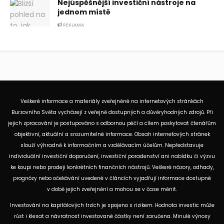
Nejúspěšnější investiční nástroje na
jednom místě
REKLAMA
Veškeré informace a materiály zveřejněné na internetových stránkách
Burzovního Světa vycházejí z veřejně dostupných a důvěryhodných zdrojů. Při
jejich zpracování je postupováno s odbornou péčí a cílem poskytovat čtenářům
objektivní, aktuální a srozumitelné informace. Obsah internetových stránek
slouží výhradně k informačním a vzdělávacím účelům. Nepředstavuje
individuální investiční doporučení, investiční poradenství ani nabídku či výzvu
ke koupi nebo prodeji konkrétních finančních nástrojů. Veškeré názory, odhady,
prognózy nebo očekávání uvedené v článcích vyjadřují informace dostupné
v době jejich zveřejnění a mohou se v čase měnit.
Investování na kapitálových trzích je spojeno s rizikem. Hodnota investic může
růst i klesat a návratnost investované částky není zaručena. Minulé výnosy