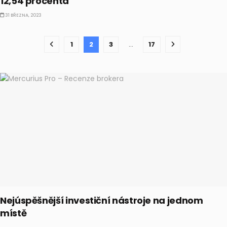
12,54 procenta
31 BŘEZNA, 2023
1
2
3
…
17
Nejúspěšnější investiční nástroje na jednom
místě