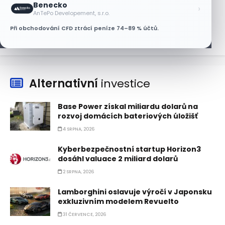
Benecko
AT&T a Verizonu
›
AnTePo Developement, s.r.o.
6 SRPNA, 2026
Při obchodování CFD ztrácí peníze 74–89 % účtů.
Alternativní
investice
Base Power získal miliardu dolarů na
rozvoj domácích bateriových úložišť
4 SRPNA, 2026
Kyberbezpečnostní startup Horizon3
dosáhl valuace 2 miliard dolarů
2 SRPNA, 2026
Lamborghini oslavuje výročí v Japonsku
exkluzivním modelem Revuelto
31 ČERVENCE, 2026