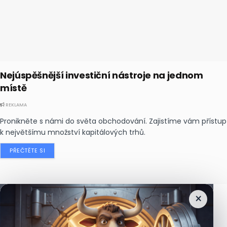
Nejúspěšnější investiční nástroje na jednom
místě
REKLAMA
Pronikněte s námi do světa obchodování. Zajistíme vám přístup
k největšímu množství kapitálových trhů.
PŘEČTĚTE SI
×
Nejčtenější
zprávy