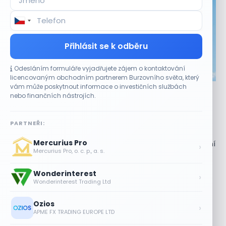
Přihlásit se k odběru
Odesláním formuláře vyjadřujete zájem o kontaktování
CO HÝBE TRHEM
licencovaným obchodním partnerem Burzovního světa, který
vám může poskytnout informace o investičních službách
Akcie Micron klesají, ale nejhoršímu výprodeji
nebo finančních nástrojích.
paměťových čipů unikly
7 SRPNA, 2026
PARTNEŘI:
Paměťový sektor zasáhl plošný pokles Akcie společnosti
Mercurius Pro
Micron Technology (MU) ve čtvrtek uzavřely obchodování
›
Mercurius Pro, o. c. p., a. s.
se ztrátou 1,3 %. Výrobce paměťových...
Wonderinterest
Jalapeňová kauza tlačí akcie Chipotle
›
Wonderinterest Trading Ltd
níž. Analytici ale zůstávají klidní
7 SRPNA, 2026
Ozios
›
APME FX TRADING EUROPE LTD
Tesla míří na obrovský trh