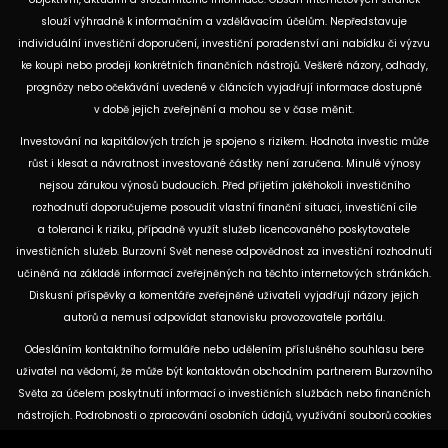
slouží výhradně k informačním a vzdělávacím účelům. Nepředstavuje
individuální investiční doporučení, investiční poradenství ani nabídku či výzvu
ke koupi nebo prodeji konkrétních finančních nástrojů. Veškeré názory, odhady,
prognózy nebo očekávání uvedené v článcích vyjadřují informace dostupné
v době jejich zveřejnění a mohou se v čase měnit.
Investování na kapitálových trzích je spojeno s rizikem. Hodnota investic může
růst i klesat a návratnost investované částky není zaručena. Minulé výnosy
nejsou zárukou výnosů budoucích. Před přijetím jakéhokoli investičního
rozhodnutí doporučujeme posoudit vlastní finanční situaci, investiční cíle
a toleranci k riziku, případně využít služeb licencovaného poskytovatele
investičních služeb. Burzovní Svět nenese odpovědnost za investiční rozhodnutí
učiněná na základě informací zveřejněných na těchto internetových stránkách.
Diskusní příspěvky a komentáře zveřejněné uživateli vyjadřují názory jejich
autorů a nemusí odpovídat stanovisku provozovatele portálu.
Odesláním kontaktního formuláře nebo udělením příslušného souhlasu bere
uživatel na vědomí, že může být kontaktován obchodním partnerem Burzovního
Světa za účelem poskytnutí informací o investičních službách nebo finančních
nástrojích. Podrobnosti o zpracování osobních údajů, využívání souborů cookies
a obchodních partnerech jsou uvedeny v příslušných dokumentech