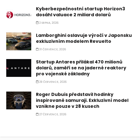
Kyberbezpečnostní startup Horizon3
dosáhl valuace 2 miliard dolarů
2 SRPNA, 2026
Lamborghini oslavuje výročí v Japonsku
exkluzivním modelem Revuelto
31 ČERVENCE, 2026
Startup Antares přilákal 470 milionů
dolarů, zaměří se na jaderné reaktory
pro vojenské základny
29 ČERVENCE, 2026
Roger Dubuis představil hodinky
inspirované samuraji. Exkluzivní model
vznikne pouze v 28 kusech
27 ČERVENCE, 2026