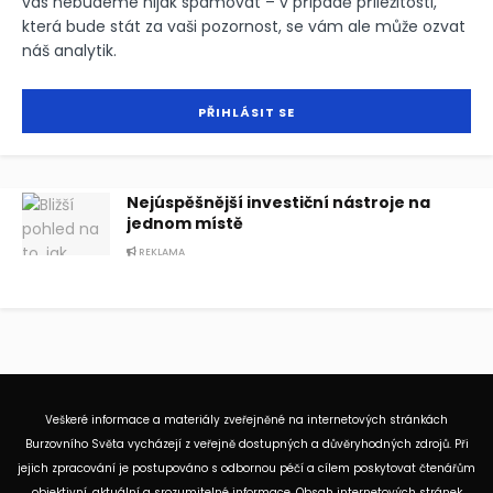
vás nebudeme nijak spamovat – v případě příležitosti,
která bude stát za vaši pozornost, se vám ale může ozvat
náš analytik.
Nejúspěšnější investiční nástroje na
jednom místě
REKLAMA
Veškeré informace a materiály zveřejněné na internetových stránkách
Burzovního Světa vycházejí z veřejně dostupných a důvěryhodných zdrojů. Při
jejich zpracování je postupováno s odbornou péčí a cílem poskytovat čtenářům
objektivní, aktuální a srozumitelné informace. Obsah internetových stránek