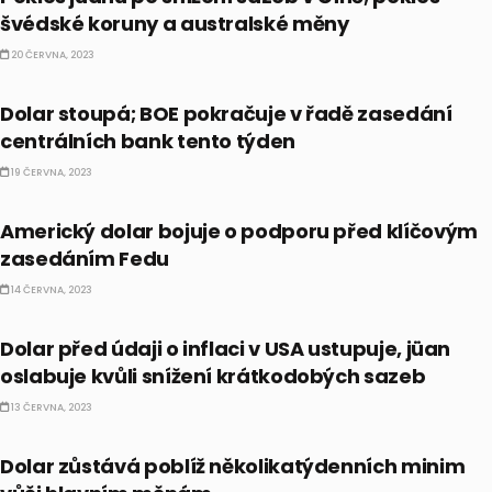
švédské koruny a australské měny
20 ČERVNA, 2023
FOREX
Dolar stoupá; BOE pokračuje v řadě zasedání
centrálních bank tento týden
19 ČERVNA, 2023
FOREX
Americký dolar bojuje o podporu před klíčovým
zasedáním Fedu
14 ČERVNA, 2023
FOREX
Dolar před údaji o inflaci v USA ustupuje, jüan
oslabuje kvůli snížení krátkodobých sazeb
13 ČERVNA, 2023
FOREX
Dolar zůstává poblíž několikatýdenních minim