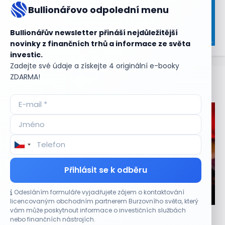
Bullionářovo odpolední menu
Bullionářův newsletter přináší nejdůležitější
novinky z finančních trhů a informace ze světa
investic.
Zadejte své údaje a získejte 4 originální e-booky
ZDARMA!
Aktuální
příležitosti
Přihlásit se k odběru
Odesláním formuláře vyjadřujete zájem o kontaktování
CO HÝBE TRHEM
licencovaným obchodním partnerem Burzovního světa, který
vám může poskytnout informace o investičních službách
Objednávky DoorDash vzrostly téměř o 28 %,
nebo finančních nástrojích.