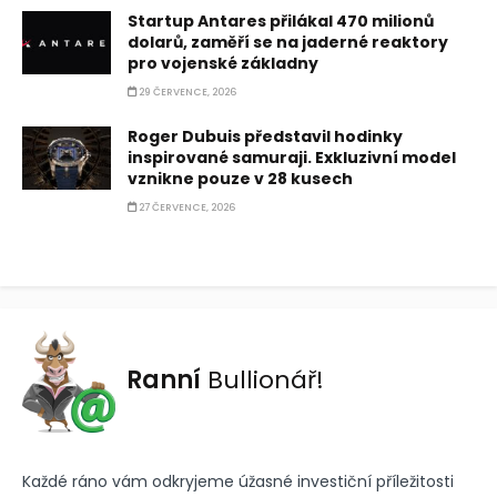
Startup Antares přilákal 470 milionů
dolarů, zaměří se na jaderné reaktory
pro vojenské základny
29 ČERVENCE, 2026
Roger Dubuis představil hodinky
inspirované samuraji. Exkluzivní model
vznikne pouze v 28 kusech
27 ČERVENCE, 2026
Ranní
Bullionář!
Každé ráno vám odkryjeme úžasné investiční příležitosti