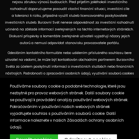
nejsou zárukou výnosů budoucích. Před přijetím jakéhokoli investičního
rozhodnutí doporučujeme posoudit vlastní finanční situaci, investiční cíle
a toleranci k riziku, případně využít služeb licencovaného poskytovatele
investičních služeb. Burzovní Svět nenese odpovědnost za investiční rozhodnutí
učiněná na základě informací zveřejněných na těchto internetových stránkách.
Diskusní příspěvky a komentáře zveřejněné uživateli vyjadřují názory jejich
autorů a nemusí odpovídat stanovisku provozovatele portálu.
Odesláním kontaktního formuláře nebo udělením příslušného souhlasu bere
uživatel na vědomí, že může být kontaktován obchodním partnerem Burzovního
Světa za účelem poskytnutí informací o investičních službách nebo finančních
nástrojích. Podrobnosti o zpracování osobních údajů, využívání souborů cookies
a obchodních partnerech jsou uvedeny v příslušných dokumentech
Používáme soubory cookie a podobné technologie, které jsou
dostupných na těchto internetových stránkách. U jednotlivých článků mohou
nezbytné pro provoz webových stránek. Další soubory cookie
být uvedeny informace o použitých zdrojích, datu původní analýzy nebo datu,
se používají k provádění analýzy používání webových stránek.
ke kterému se vztahují uvedené tržní údaje.
Pokračováním v používání našich webových stránek
vyjadřujete souhlas s používáním souborů cookie. Další
Zásady ochrany osobních údajů a cookies
informace naleznete v našich
Zásadách ochrany osobních
Reklama
Kontakt
údajů.
Burzovnisvet.cz © 2026