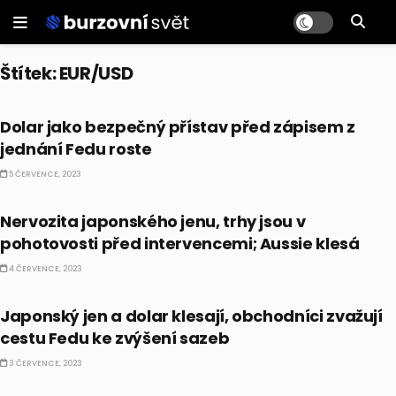
Štítek:
EUR/USD
FOREX
Dolar jako bezpečný přístav před zápisem z
jednání Fedu roste
5 ČERVENCE, 2023
FOREX
Nervozita japonského jenu, trhy jsou v
pohotovosti před intervencemi; Aussie klesá
4 ČERVENCE, 2023
FOREX
Japonský jen a dolar klesají, obchodníci zvažují
cestu Fedu ke zvýšení sazeb
3 ČERVENCE, 2023
FOREX