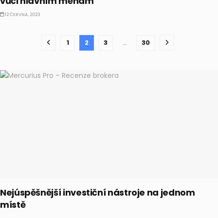
vůči hlavním měnám
12 ČERVNA, 2023
1
2
3
…
30
Nejúspěšnější investiční nástroje na jednom
místě