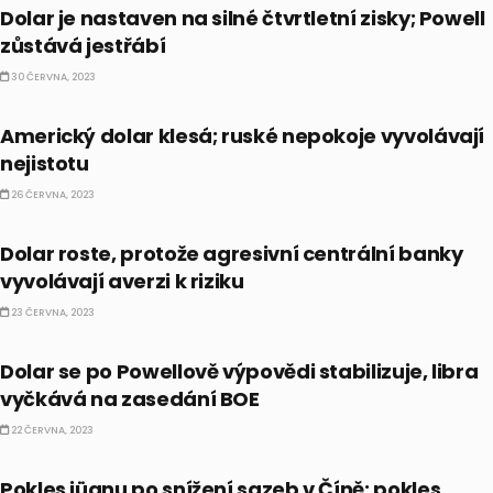
Dolar je nastaven na silné čtvrtletní zisky; Powell
zůstává jestřábí
30 ČERVNA, 2023
FOREX
Americký dolar klesá; ruské nepokoje vyvolávají
nejistotu
26 ČERVNA, 2023
FOREX
Dolar roste, protože agresivní centrální banky
vyvolávají averzi k riziku
23 ČERVNA, 2023
FOREX
Dolar se po Powellově výpovědi stabilizuje, libra
vyčkává na zasedání BOE
22 ČERVNA, 2023
FOREX
Pokles jüanu po snížení sazeb v Číně; pokles