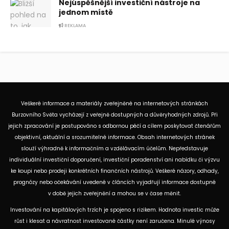
Nejúspěšnější investiční nástroje na
jednom místě
REKLAMA
Veškeré informace a materiály zveřejněné na internetových stránkách
Burzovního Světa vycházejí z veřejně dostupných a důvěryhodných zdrojů. Při
jejich zpracování je postupováno s odbornou péčí a cílem poskytovat čtenářům
objektivní, aktuální a srozumitelné informace. Obsah internetových stránek
slouží výhradně k informačním a vzdělávacím účelům. Nepředstavuje
individuální investiční doporučení, investiční poradenství ani nabídku či výzvu
ke koupi nebo prodeji konkrétních finančních nástrojů. Veškeré názory, odhady,
prognózy nebo očekávání uvedené v článcích vyjadřují informace dostupné
v době jejich zveřejnění a mohou se v čase měnit.
Investování na kapitálových trzích je spojeno s rizikem. Hodnota investic může
růst i klesat a návratnost investované částky není zaručena. Minulé výnosy