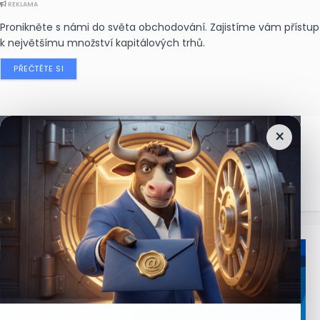
REKLAMA
Pronikněte s námi do světa obchodování. Zajistíme vám přístup
k největšímu množství kapitálových trhů.
PŘEČTĚTE SI
×
Nejčtenější
zprávy