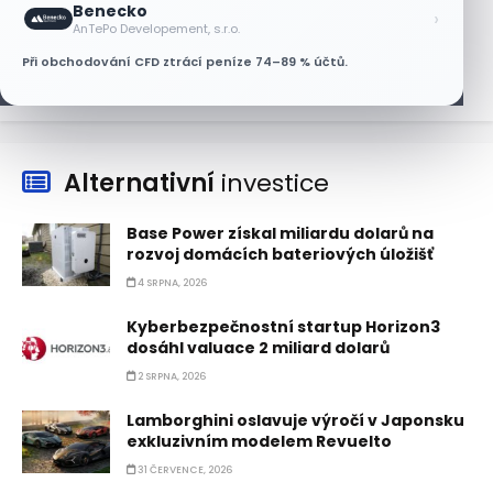
Benecko
AT&T a Verizonu
›
AnTePo Developement, s.r.o.
6 SRPNA, 2026
Při obchodování CFD ztrácí peníze 74–89 % účtů.
Alternativní
investice
Base Power získal miliardu dolarů na
rozvoj domácích bateriových úložišť
4 SRPNA, 2026
Kyberbezpečnostní startup Horizon3
dosáhl valuace 2 miliard dolarů
2 SRPNA, 2026
Lamborghini oslavuje výročí v Japonsku
exkluzivním modelem Revuelto
31 ČERVENCE, 2026