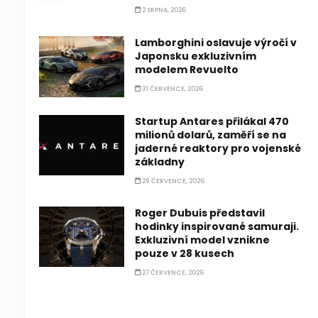
2 SRPNA, 2026
Lamborghini oslavuje výročí v
Japonsku exkluzivním
modelem Revuelto
31 ČERVENCE, 2026
Startup Antares přilákal 470
milionů dolarů, zaměří se na
jaderné reaktory pro vojenské
základny
29 ČERVENCE, 2026
Roger Dubuis představil
hodinky inspirované samuraji.
Exkluzivní model vznikne
pouze v 28 kusech
27 ČERVENCE, 2026