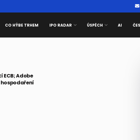
CO HÝBE TRHEM
IPO RADAR
ÚSPĚCH
AI
ČE
tí ECB; Adobe
y hospodaření