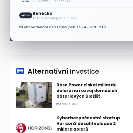
Autocentrum BARTH a.s.
5 SRPNA, 2026
Benecko
Jeff Bezos plánuje prodat
AnTePo Developement, s.r.o.
akcie Amazonu za 4,1 miliardy
Při obchodování CFD ztrácí peníze 74–89 % účtů.
dolarů
5 SRPNA, 2026
Alternativní
investice
Base Power získal miliardu
dolarů na rozvoj domácích
bateriových úložišť
4 SRPNA, 2026
Kyberbezpečnostní startup
Horizon3 dosáhl valuace 2
miliard dolarů