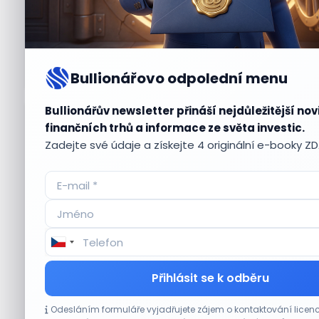
Bullionářovo odpolední menu
Bullionářův newsletter přináší nejdůležitější nov
Aktuální
příležitosti
finančních trhů a informace ze světa investic.
Zadejte své údaje a získejte 4 originální e-booky Z
CO HÝBE TRHEM
Přihlásit se k odběru
Technologický obrat přidal indexu Nasdaq
Odesláním formuláře vyjadřujete zájem o kontaktování lic