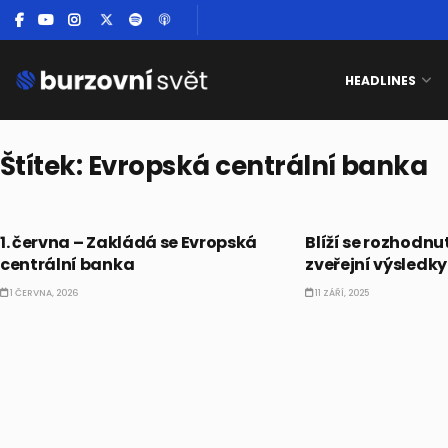
HEADLINES
Štítek:
Evropská centrální banka
BULLIONÁŘŮV ALMANACH
BULLIONÁŘ PM
1. června – Zakládá se Evropská
Blíží se rozhodnu
centrální banka
zveřejní výsledk
1 ČERVNA, 2026
11 ZÁŘÍ, 2025