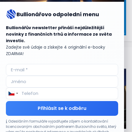
Bullionářovo odpolední menu
Bullionářův newsletter přináší nejdůležitější
novinky z finančních trhů a informace ze světa
investic.
Zadejte své údaje a získejte 4 originální e-booky
ZDARMA!
Aktuální
příležitosti
Přihlásit se k odběru
Odesláním formuláře vyjadřujete zájem o kontaktování
CO HÝBE TRHEM
licencovaným obchodním partnerem Burzovního světa, který
vám může poskytnout informace o investičních službách