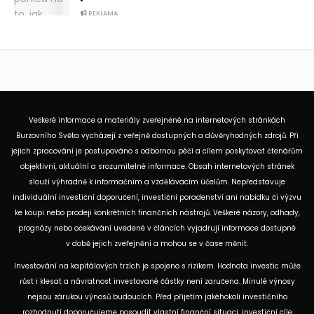
REKLAMA
Veškeré informace a materiály zveřejněné na internetových stránkách
Burzovního Světa vycházejí z veřejně dostupných a důvěryhodných zdrojů. Při
jejich zpracování je postupováno s odbornou péčí a cílem poskytovat čtenářům
objektivní, aktuální a srozumitelné informace. Obsah internetových stránek
slouží výhradně k informačním a vzdělávacím účelům. Nepředstavuje
individuální investiční doporučení, investiční poradenství ani nabídku či výzvu
ke koupi nebo prodeji konkrétních finančních nástrojů. Veškeré názory, odhady,
prognózy nebo očekávání uvedené v článcích vyjadřují informace dostupné
v době jejich zveřejnění a mohou se v čase měnit.
Investování na kapitálových trzích je spojeno s rizikem. Hodnota investic může
růst i klesat a návratnost investované částky není zaručena. Minulé výnosy
nejsou zárukou výnosů budoucích. Před přijetím jakéhokoli investičního
rozhodnutí doporučujeme posoudit vlastní finanční situaci, investiční cíle