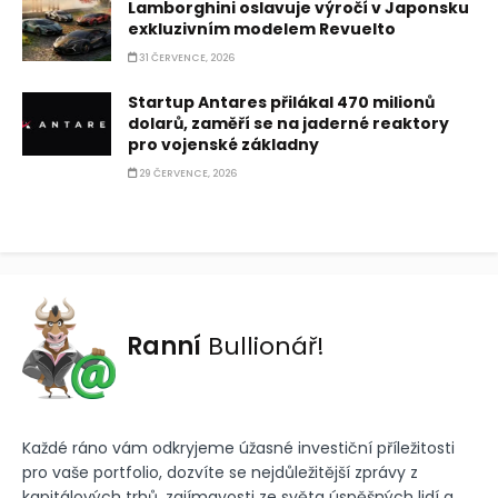
Lamborghini oslavuje výročí v Japonsku
exkluzivním modelem Revuelto
31 ČERVENCE, 2026
Startup Antares přilákal 470 milionů
dolarů, zaměří se na jaderné reaktory
pro vojenské základny
29 ČERVENCE, 2026
Ranní
Bullionář!
Každé ráno vám odkryjeme úžasné investiční příležitosti
pro vaše portfolio, dozvíte se nejdůležitější zprávy z
kapitálových trhů, zajímavosti ze světa úspěšných lidí a