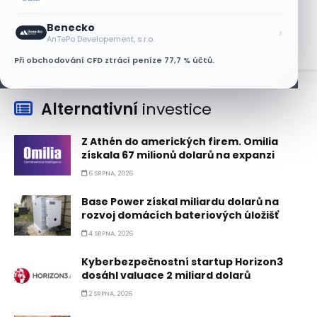
prodejů vzrostl meziročně o 7,5 %
9 SRPNA, 2026
Benecko
›
AnTePo Developement, s.r.o.
Při obchodování CFD ztrácí peníze 77,7 % účtů.
Alternativní
investice
Z Athén do amerických firem. Omilia
získala 67 milionů dolarů na expanzi
6 SRPNA, 2026
Base Power získal miliardu dolarů na
rozvoj domácích bateriových úložišť
4 SRPNA, 2026
Kyberbezpečnostní startup Horizon3
dosáhl valuace 2 miliard dolarů
2 SRPNA, 2026