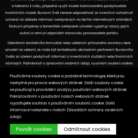
a toleranci k riziku, případně využít služeb licencovaného poskytovatele
investičních služeb. Burzovní Svět nenese odpovědnost za investiční rozhodnutí
učiněná na základě informací zveřejněných na těchto internetových stránkách.
Diskusní příspěvky a komentáře zveřejněné uživateli vyjadřují názory jejich
autorů a nemusí odpovídat stanovisku provozovatele portálu.
Odesláním kontaktního formuláře nebo udělením příslušného souhlasu bere
uživatel na vědomí, že může být kontaktován obchodním partnerem Burzovního
Světa za účelem poskytnutí informací o investičních službách nebo finančních
nástrojích. Podrobnosti o zpracování osobních údajů, využívání souborů cookies
a obchodních partnerech jsou uvedeny v příslušných dokumentech
Používáme soubory cookie a podobné technologie, které jsou
dostupných na těchto internetových stránkách. U jednotlivých článků mohou
nezbytné pro provoz webových stránek. Další soubory cookie
být uvedeny informace o použitých zdrojích, datu původní analýzy nebo datu,
se používají k provádění analýzy používání webových stránek.
ke kterému se vztahují uvedené tržní údaje.
Pokračováním v používání našich webových stránek
vyjadřujete souhlas s používáním souborů cookie. Další
Zásady ochrany osobních údajů a cookies
informace naleznete v našich
Zásadách ochrany osobních
Reklama
Kontakt
údajů.
Burzovnisvet.cz © 2026
Povolit cookies
Odmítnout cookies