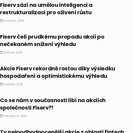
Fiserv sází na umělou inteligenci a
restrukturalizaci pro oživení růstu
10 ÚNORA, 2026
AKCIE
Fiserv čelí prudkému propadu akcií po
nečekaném snížení výhledu
29 ŘÍJNA, 2025
AKCIE
Akcie Fiserv rekordně rostou díky výsledku
hospodaření a optimistickému výhledu
6 ÚNORA, 2025
AKCIE
Co se nám v současnosti líbí na akciích
společnosti Fiserv?!
3 PROSINCE, 2024
AKCIE
Ty nejpodhodnocenější akcie z oblasti fintech,