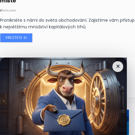
místě
REKLAMA
Pronikněte s námi do světa obchodování. Zajistíme vám přístup
k největšímu množství kapitálových trhů.
PŘEČTĚTE SI
×
Nejčtenější
zprávy