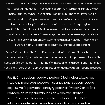
Investování na kapitálových trzích je spojeno s rizikem. Hodnota investic může
růst i klesat a návratnost investované částky není zaručena. Minulé výnosy
nejsou zárukou výnosů budoucích. Před přijetím jakéhokoli investičního
rozhodnutí doporučujeme posoudit vlastní finanční situaci, investiční cíle
a toleranci k riziku, případně využít služeb licencovaného poskytovatele
investičních služeb. Burzovní Svět nenese odpovědnost za investiční rozhodnutí
učiněná na základě informací zveřejněných na těchto internetových stránkách.
Diskusní příspěvky a komentáře zveřejněné uživateli vyjadřují názory jejich
autorů a nemusí odpovídat stanovisku provozovatele portálu.
Odesláním kontaktního formuláře nebo udělením příslušného souhlasu bere
uživatel na vědomí, že může být kontaktován obchodním partnerem Burzovního
Světa za účelem poskytnutí informací o investičních službách nebo finančních
nástrojích. Podrobnosti o zpracování osobních údajů, využívání souborů cookies
a obchodních partnerech jsou uvedeny v příslušných dokumentech
Používáme soubory cookie a podobné technologie, které jsou
dostupných na těchto internetových stránkách. U jednotlivých článků mohou
nezbytné pro provoz webových stránek. Další soubory cookie
být uvedeny informace o použitých zdrojích, datu původní analýzy nebo datu,
se používají k provádění analýzy používání webových stránek.
ke kterému se vztahují uvedené tržní údaje.
Pokračováním v používání našich webových stránek
vyjadřujete souhlas s používáním souborů cookie. Další
Zásady ochrany osobních údajů a cookies
informace naleznete v našich
Zásadách ochrany osobních