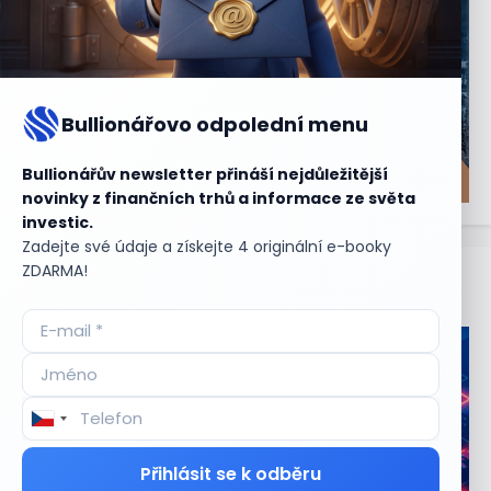
Bullionářovo odpolední menu
Bullionářův newsletter přináší nejdůležitější
novinky z finančních trhů a informace ze světa
investic.
Zadejte své údaje a získejte 4 originální e-booky
ZDARMA!
Aktuální
příležitosti
Přihlásit se k odběru