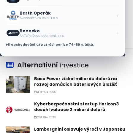
7 SRPNA, 2026
Barth Operák
Jalapeňová kauza tlačí akcie Chipotle
›
Autocentrum BARTH a.s.
níž. Analytici ale zůstávají klidní
7 SRPNA, 2026
Benecko
›
AnTePo Developement, s.r.o.
Při obchodování CFD ztrácí peníze 74–89 % účtů.
Alternativní
investice
Base Power získal miliardu dolarů na
rozvoj domácích bateriových úložišť
4 SRPNA, 2026
Kyberbezpečnostní startup Horizon3
dosáhl valuace 2 miliard dolarů
2 SRPNA, 2026
Lamborghini oslavuje výročí v Japonsku