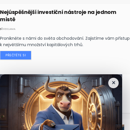
Nejúspěšnější investiční nástroje na jednom
místě
REKLAMA
Pronikněte s námi do světa obchodování. Zajistíme vám přístup
k největšímu množství kapitálových trhů.
PŘEČTĚTE SI
×
Nejčtenější
zprávy