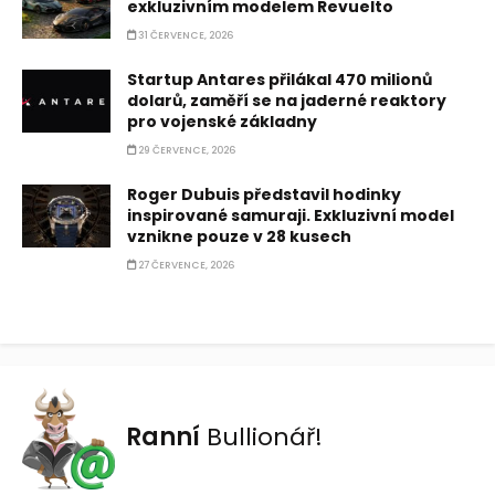
exkluzivním modelem Revuelto
31 ČERVENCE, 2026
Startup Antares přilákal 470 milionů
dolarů, zaměří se na jaderné reaktory
pro vojenské základny
29 ČERVENCE, 2026
Roger Dubuis představil hodinky
inspirované samuraji. Exkluzivní model
vznikne pouze v 28 kusech
27 ČERVENCE, 2026
Ranní
Bullionář!