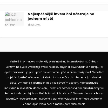
Nejúspěšnější investiční nástroje na
jednom místě
REKLAMA
Veškeré informace a materiály zveřejněné na internetových stránkách
Burzovního Světa vycházejí z veřejně dostupných a důvěryhodných zdrojů. Při
jejich zpracování je postupováno s odbornou péčí a cílem poskytovat čtenářům
objektivní, aktuální a srozumitelné informace. Obsah internetových stránek
slouží výhradně k informačním a vzdělávacím účelům. Nepředstavuje
individuální investiční doporučení, investiční poradenství ani nabídku či výzvu
ke koupi nebo prodeji konkrétních finančních nástrojů. Veškeré názory, odhady,
prognózy nebo očekávání uvedené v článcích vyjadřují informace dostupné
v době jejich zveřejnění a mohou se v čase měnit.