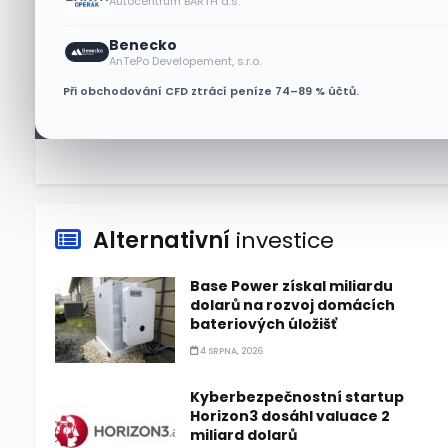
Autocentrum BARTH a.s.
6 SRPNA, 2026
Benecko
Micron posílil o 7,6 % a zvýšil
AnTePo Developement, s.r.o.
podíl na trhu DRAM
Při obchodování CFD ztrácí peníze 74–89 % účtů.
5 SRPNA, 2026
Alternativní
investice
Base Power získal miliardu
dolarů na rozvoj domácích
bateriových úložišť
4 SRPNA, 2026
Kyberbezpečnostní startup
Horizon3 dosáhl valuace 2
miliard dolarů