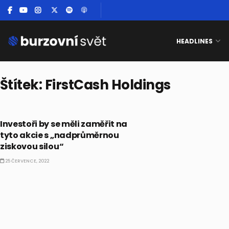
HEADLINES
Štítek:
FirstCash Holdings
CO HÝBE TRHEM
Investoři by se měli zaměřit na
tyto akcie s „nadprůměrnou
ziskovou silou“
25 ČERVENCE, 2022