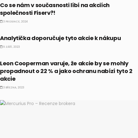
Co se nám v současnosti líbí na akciích
společnosti Fiserv?!
3 PROSINCE, 2024
AKCIE
Analytička doporučuje tyto akcie k nákupu
9 ZÁŘÍ, 2023
CO HÝBE TRHEM
Leon Cooperman varuje, že akcie by se mohly
propadnout o 22 % a jako ochranu nabízí tyto 2
akcie
3 BŘEZNA, 2023