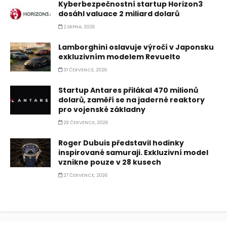
Kyberbezpečnostní startup Horizon3
dosáhl valuace 2 miliard dolarů
2 SRPNA, 2026
Lamborghini oslavuje výročí v Japonsku
exkluzivním modelem Revuelto
31 ČERVENCE, 2026
Startup Antares přilákal 470 milionů
dolarů, zaměří se na jaderné reaktory
pro vojenské základny
29 ČERVENCE, 2026
Roger Dubuis představil hodinky
inspirované samuraji. Exkluzivní model
vznikne pouze v 28 kusech
27 ČERVENCE, 2026