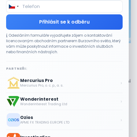
Přihlásit se k odběru
Odesláním formuláře vyjadřujete zájem o kontaktování
CO HÝBE TRHEM
licencovaným obchodním partnerem Burzovního světa, který
vám může poskytnout informace o investičních službách
Akcie Micron klesají, ale nejhoršímu výprodeji
nebo finančních nástrojích.
paměťových čipů unikly
7 SRPNA, 2026
PARTNEŘI:
Paměťový sektor zasáhl plošný pokles Akcie společnosti
Mercurius Pro
Micron Technology (MU) ve čtvrtek uzavřely obchodování
›
Mercurius Pro, o. c. p., a. s.
se ztrátou 1,3 %. Výrobce paměťových...
Wonderinterest
Jalapeňová kauza tlačí akcie Chipotle
›
Wonderinterest Trading Ltd
níž. Analytici ale zůstávají klidní
7 SRPNA, 2026
Ozios
›
APME FX TRADING EUROPE LTD
Tesla míří na obrovský trh
samořiditelných aut. Akcie reagují