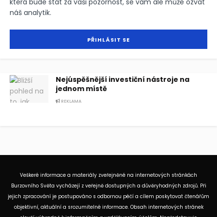
která bude stát za vaši pozornost, se vám ale může ozvat
náš analytik.
Nejúspěšnější investiční nástroje na
jednom místě
REKLAMA
Veškeré informace a materiály zveřejněné na internetových stránkách
Burzovního Světa vycházejí z veřejně dostupných a důvěryhodných zdrojů. Při
jejich zpracování je postupováno s odbornou péčí a cílem poskytovat čtenářům
objektivní, aktuální a srozumitelné informace. Obsah internetových stránek