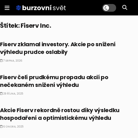
Štítek:
Fiserv Inc.
AKCIE
Fiserv zklamal investory. Akcie po snížení
výhledu prudce oslabily
7 SRPNA, 2026
AKCIE
Fiserv čelí prudkému propadu akcií po
nečekaném snížení výhledu
29 ŘÍJNA, 2025
AKCIE
Akcie Fiserv rekordně rostou díky výsledku
hospodaření a optimistickému výhledu
6 ÚNORA, 2025
AKCIE