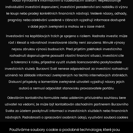
slouží výhradně k informačním a vzdělávacím účelům. Nepředstavuje
individuální investiční doporučení, investiční poradenství ani nabídku či výzvu
ke koupi nebo prodeji konkrétních finančních nástrojů. Veškeré názory, odhady,
prognózy nebo očekávání uvedené v článcích vyjadřují informace dostupné
v době jejich zveřejnění a mohou se v čase měnit.
Investování na kapitálových trzích je spojeno s rizikem. Hodnota investic může
růst i klesat a návratnost investované částky není zaručena. Minulé výnosy
nejsou zárukou výnosů budoucích. Před přijetím jakéhokoli investičního
rozhodnutí doporučujeme posoudit vlastní finanční situaci, investiční cíle
a toleranci k riziku, případně využít služeb licencovaného poskytovatele
investičních služeb. Burzovní Svět nenese odpovědnost za investiční rozhodnutí
učiněná na základě informací zveřejněných na těchto internetových stránkách.
Diskusní příspěvky a komentáře zveřejněné uživateli vyjadřují názory jejich
autorů a nemusí odpovídat stanovisku provozovatele portálu.
Odesláním kontaktního formuláře nebo udělením příslušného souhlasu bere
uživatel na vědomí, že může být kontaktován obchodním partnerem Burzovního
Světa za účelem poskytnutí informací o investičních službách nebo finančních
nástrojích. Podrobnosti o zpracování osobních údajů, využívání souborů cookies
a obchodních partnerech jsou uvedeny v příslušných dokumentech
Používáme soubory cookie a podobné technologie, které jsou
dostupných na těchto internetových stránkách. U jednotlivých článků mohou