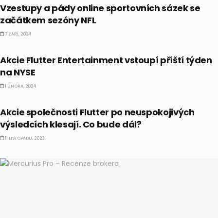
Vzestupy a pády online sportovních sázek se
začátkem sezóny NFL
7 ZÁŘÍ, 2024
AKCIE
Akcie Flutter Entertainment vstoupí příští týden
na NYSE
1 ÚNORA, 2024
AKCIE
Akcie společnosti Flutter po neuspokojivých
výsledcích klesají. Co bude dál?
11 LISTOPADU, 2023