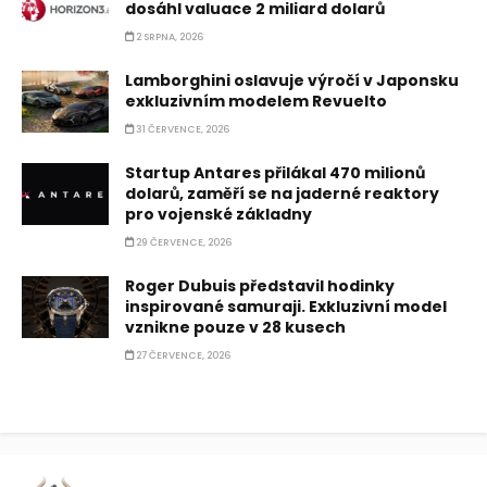
dosáhl valuace 2 miliard dolarů
2 SRPNA, 2026
Lamborghini oslavuje výročí v Japonsku
exkluzivním modelem Revuelto
31 ČERVENCE, 2026
Startup Antares přilákal 470 milionů
dolarů, zaměří se na jaderné reaktory
pro vojenské základny
29 ČERVENCE, 2026
Roger Dubuis představil hodinky
inspirované samuraji. Exkluzivní model
vznikne pouze v 28 kusech
27 ČERVENCE, 2026