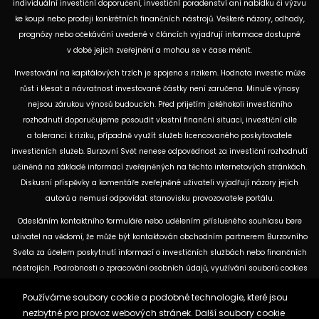
individuální investiční doporučení, investiční poradenství ani nabídku či výzvu
ke koupi nebo prodeji konkrétních finančních nástrojů. Veškeré názory, odhady,
prognózy nebo očekávání uvedené v článcích vyjadřují informace dostupné
v době jejich zveřejnění a mohou se v čase měnit.
Investování na kapitálových trzích je spojeno s rizikem. Hodnota investic může
růst i klesat a návratnost investované částky není zaručena. Minulé výnosy
nejsou zárukou výnosů budoucích. Před přijetím jakéhokoli investičního
rozhodnutí doporučujeme posoudit vlastní finanční situaci, investiční cíle
a toleranci k riziku, případně využít služeb licencovaného poskytovatele
investičních služeb. Burzovní Svět nenese odpovědnost za investiční rozhodnutí
učiněná na základě informací zveřejněných na těchto internetových stránkách.
Diskusní příspěvky a komentáře zveřejněné uživateli vyjadřují názory jejich
autorů a nemusí odpovídat stanovisku provozovatele portálu.
Odesláním kontaktního formuláře nebo udělením příslušného souhlasu bere
uživatel na vědomí, že může být kontaktován obchodním partnerem Burzovního
Světa za účelem poskytnutí informací o investičních službách nebo finančních
nástrojích. Podrobnosti o zpracování osobních údajů, využívání souborů cookies
a obchodních partnerech jsou uvedeny v příslušných dokumentech
Používáme soubory cookie a podobné technologie, které jsou
dostupných na těchto internetových stránkách. U jednotlivých článků mohou
nezbytné pro provoz webových stránek. Další soubory cookie
být uvedeny informace o použitých zdrojích, datu původní analýzy nebo datu,