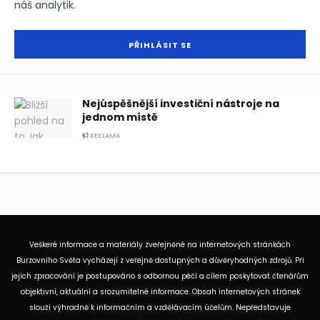
náš analytik.
Nejúspěšnější investiční nástroje na
jednom místě
REKLAMA
Veškeré informace a materiály zveřejněné na internetových stránkách
Burzovního Světa vycházejí z veřejně dostupných a důvěryhodných zdrojů. Při
jejich zpracování je postupováno s odbornou péčí a cílem poskytovat čtenářům
objektivní, aktuální a srozumitelné informace. Obsah internetových stránek
slouží výhradně k informačním a vzdělávacím účelům. Nepředstavuje