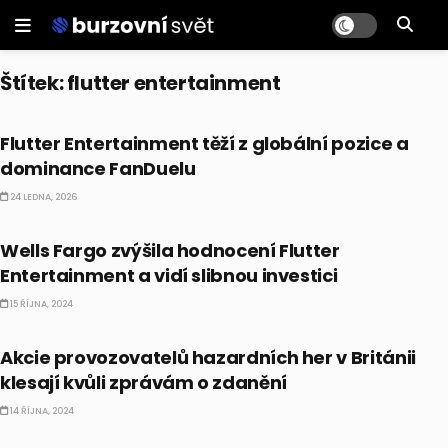
Štítek:
flutter entertainment
AKCIE
Flutter Entertainment těží z globální pozice a
dominance FanDuelu
24 LEDNA, 2026
AKCIE
Wells Fargo zvýšila hodnocení Flutter
Entertainment a vidí slibnou investici
15 ŘÍJNA, 2024
AKCIE
Akcie provozovatelů hazardních her v Británii
klesají kvůli zprávám o zdanění
14 ŘÍJNA, 2024
AKCIE