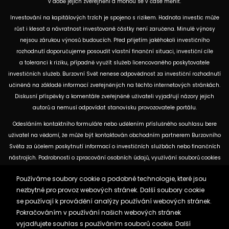
v době jejich zveřejnění a mohou se v čase měnit.
Investování na kapitálových trzích je spojeno s rizikem. Hodnota investic může
růst i klesat a návratnost investované částky není zaručena. Minulé výnosy
nejsou zárukou výnosů budoucích. Před přijetím jakéhokoli investičního
rozhodnutí doporučujeme posoudit vlastní finanční situaci, investiční cíle
a toleranci k riziku, případně využít služeb licencovaného poskytovatele
investičních služeb. Burzovní Svět nenese odpovědnost za investiční rozhodnutí
učiněná na základě informací zveřejněných na těchto internetových stránkách.
Diskusní příspěvky a komentáře zveřejněné uživateli vyjadřují názory jejich
autorů a nemusí odpovídat stanovisku provozovatele portálu.
Odesláním kontaktního formuláře nebo udělením příslušného souhlasu bere
uživatel na vědomí, že může být kontaktován obchodním partnerem Burzovního
Světa za účelem poskytnutí informací o investičních službách nebo finančních
nástrojích. Podrobnosti o zpracování osobních údajů, využívání souborů cookies
a obchodních partnerech jsou uvedeny v příslušných dokumentech
Používáme soubory cookie a podobné technologie, které jsou
dostupných na těchto internetových stránkách. U jednotlivých článků mohou
nezbytné pro provoz webových stránek. Další soubory cookie
být uvedeny informace o použitých zdrojích, datu původní analýzy nebo datu,
se používají k provádění analýzy používání webových stránek.
ke kterému se vztahují uvedené tržní údaje.
Pokračováním v používání našich webových stránek
vyjadřujete souhlas s používáním souborů cookie. Další