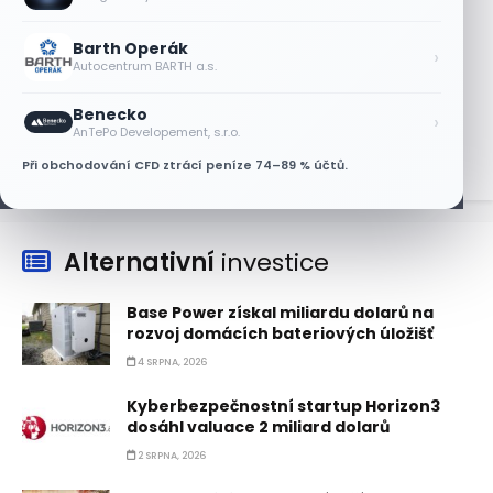
AT&T a Verizonu
6 SRPNA, 2026
Barth Operák
›
Autocentrum BARTH a.s.
Lisa Su zlehčuje Muskův závazek vůči
Nvidii. Akcie AMD po výsledcích klesají
Benecko
›
6 SRPNA, 2026
AnTePo Developement, s.r.o.
Při obchodování CFD ztrácí peníze 74–89 % účtů.
Alternativní
investice
Base Power získal miliardu dolarů na
rozvoj domácích bateriových úložišť
4 SRPNA, 2026
Kyberbezpečnostní startup Horizon3
dosáhl valuace 2 miliard dolarů
2 SRPNA, 2026