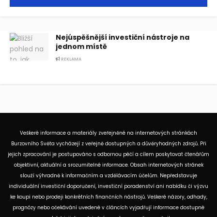
Nejúspěšnější investiční nástroje na
jednom místě
REKLAMA
Veškeré informace a materiály zveřejněné na internetových stránkách
Burzovního Světa vycházejí z veřejně dostupných a důvěryhodných zdrojů. Při
jejich zpracování je postupováno s odbornou péčí a cílem poskytovat čtenářům
objektivní, aktuální a srozumitelné informace. Obsah internetových stránek
slouží výhradně k informačním a vzdělávacím účelům. Nepředstavuje
individuální investiční doporučení, investiční poradenství ani nabídku či výzvu
ke koupi nebo prodeji konkrétních finančních nástrojů. Veškeré názory, odhady,
prognózy nebo očekávání uvedené v článcích vyjadřují informace dostupné