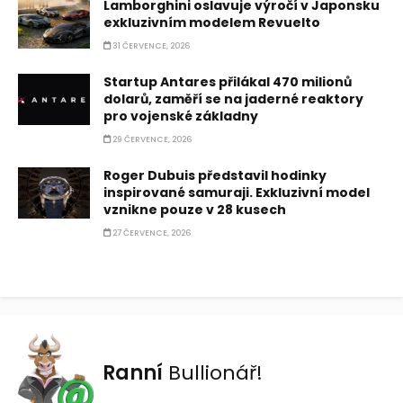
Lamborghini oslavuje výročí v Japonsku
exkluzivním modelem Revuelto
31 ČERVENCE, 2026
Startup Antares přilákal 470 milionů
dolarů, zaměří se na jaderné reaktory
pro vojenské základny
29 ČERVENCE, 2026
Roger Dubuis představil hodinky
inspirované samuraji. Exkluzivní model
vznikne pouze v 28 kusech
27 ČERVENCE, 2026
Ranní
Bullionář!