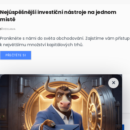
Nejúspěšnější investiční nástroje na jednom
místě
REKLAMA
Pronikněte s námi do světa obchodování. Zajistíme vám přístup
k největšímu množství kapitálových trhů.
PŘEČTĚTE SI
×
Nejčtenější
zprávy