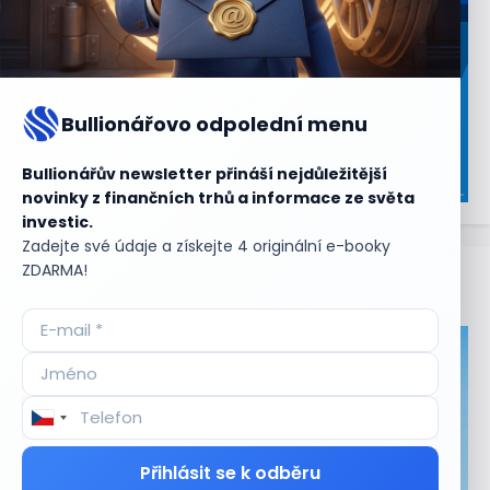
Bullionářovo odpolední menu
Bullionářův newsletter přináší nejdůležitější
novinky z finančních trhů a informace ze světa
investic.
Zadejte své údaje a získejte 4 originální e-booky
ZDARMA!
Aktuální
příležitosti
Přihlásit se k odběru