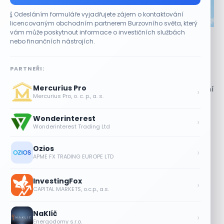
Odesláním formuláře vyjadřujete zájem o kontaktování
CO HÝBE TRHEM
licencovaným obchodním partnerem Burzovního světa, který
vám může poskytnout informace o investičních službách
Akcie Micron klesají, ale nejhoršímu výprodeji
nebo finančních nástrojích.
paměťových čipů unikly
7 SRPNA, 2026
PARTNEŘI:
Paměťový sektor zasáhl plošný pokles Akcie společnosti
Mercurius Pro
Micron Technology (MU) ve čtvrtek uzavřely obchodování
›
Mercurius Pro, o. c. p., a. s.
se ztrátou 1,3 %. Výrobce paměťových...
Wonderinterest
Jalapeňová kauza tlačí akcie Chipotle
›
Wonderinterest Trading Ltd
níž. Analytici ale zůstávají klidní
7 SRPNA, 2026
Ozios
›
APME FX TRADING EUROPE LTD
Tesla míří na obrovský trh
samořiditelných aut. Akcie reagují
InvestingFox
růstem
›
CAPITAL MARKETS, o.c.p., a.s.
7 SRPNA, 2026
NaKlíč
Plány Starlinku srazily akcie T-Mobile,
›
Energodomy s.r.o.