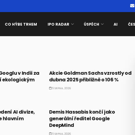
CO HÝBE TRHEM
IPO RADAR
ÚSPĚCH
AI
ČE
PRÁVĚ TEĎ
ooglu v Indii za
Akcie Goldman Sachs vzrostly od
lí ekologickým
dubna 2025 přibližně o 106 %
5 SRPNA, 2026
PRÁVĚ TEĎ
ení AI divize,
Demis Hassabis končí jako
e hlavním
generální ředitel Google
DeepMind
5 SRPNA, 2026