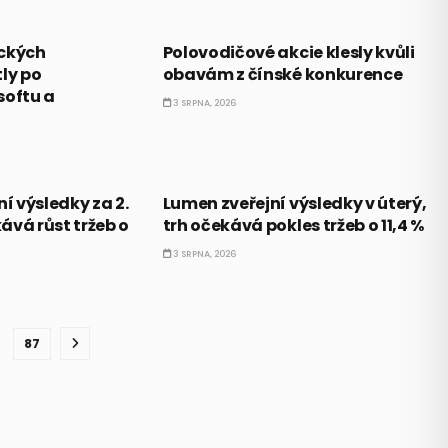
PRÁVĚ TEĎ
ických
Polovodičové akcie klesly kvůli
ly po
obavám z čínské konkurence
softu a
3 SRPNA, 2026
PRÁVĚ TEĎ
ní výsledky za 2.
Lumen zveřejní výsledky v úterý,
kává růst tržeb o
trh očekává pokles tržeb o 11,4 %
3 SRPNA, 2026
87