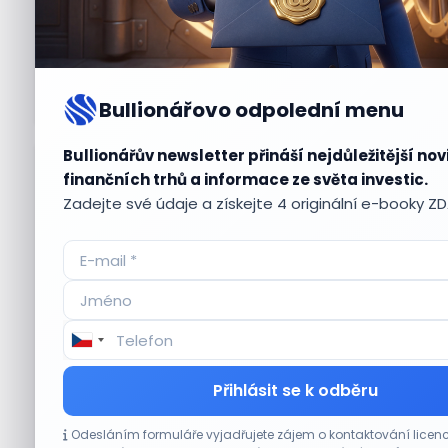
Bullionářovo odpolední menu
Bullionářův newsletter přináší nejdůležitější nov
Aktuální
příležitosti
finančních trhů a informace ze světa investic.
Zadejte své údaje a získejte 4 originální e-booky Z
CO HÝBE TRHEM
Přihlásit se k odběru
Plány Starlinku srazily akcie T-Mobile, AT&T
Odesláním formuláře vyjadřujete zájem o kontaktování lic