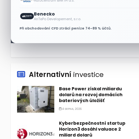
Autocentrum BARTH a.s.
6 SRPNA, 2026
Benecko
Micron posílil o 7,6 % a zvýšil
AnTePo Developement, s.r.o.
podíl na trhu DRAM
Při obchodování CFD ztrácí peníze 74–89 % účtů.
5 SRPNA, 2026
Alternativní
investice
Base Power získal miliardu
dolarů na rozvoj domácích
bateriových úložišť
4 SRPNA, 2026
Kyberbezpečnostní startup
Horizon3 dosáhl valuace 2
miliard dolarů