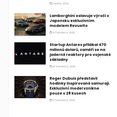
2 SRPNA, 2026
Lamborghini oslavuje výročí v
Japonsku exkluzivním
modelem Revuelto
31 ČERVENCE, 2026
Startup Antares přilákal 470
milionů dolarů, zaměří se na
jaderné reaktory pro vojenské
základny
29 ČERVENCE, 2026
Roger Dubuis představil
hodinky inspirované samuraji.
Exkluzivní model vznikne
pouze v 28 kusech
27 ČERVENCE, 2026