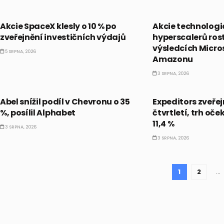
PRÁVĚ TEĎ
PRÁVĚ TEĎ
Akcie SpaceX klesly o 10 % po
Akcie technolog
zveřejnění investičních výdajů
hyperscalerů rost
výsledcích Micro
5 SRPNA, 2026
Amazonu
3 SRPNA, 2026
AKCIE
PRÁVĚ TEĎ
Abel snížil podíl v Chevronu o 35
Expeditors zveřej
%, posílil Alphabet
čtvrtletí, trh oče
11,4 %
3 SRPNA, 2026
3 SRPNA, 2026
1
2
…