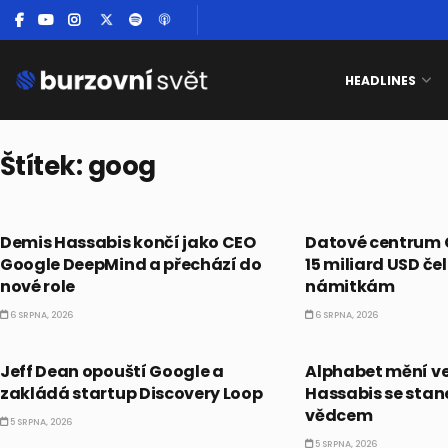
HEADLINES
Štítek:
goog
PRÁVĚ TEĎ
PRÁVĚ TEĎ
Demis Hassabis končí jako CEO
Datové centrum G
Google DeepMind a přechází do
15 miliard USD če
nové role
námitkám
6 SRPNA, 2026
6 SRPNA, 2026
PRÁVĚ TEĎ
PRÁVĚ TEĎ
Jeff Dean opouští Google a
Alphabet mění ved
zakládá startup Discovery Loop
Hassabis se stan
vědcem
5 SRPNA, 2026
5 SRPNA, 2026