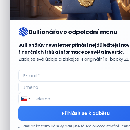
Bullionářovo odpolední menu
Bullionářův newsletter přináší nejdůležitější nov
Aktuální
příležitosti
finančních trhů a informace ze světa investic.
Zadejte své údaje a získejte 4 originální e-booky Z
CO HÝBE TRHEM
Přihlásit se k odběru
Plány Starlinku srazily akcie T-Mobile, AT&T
Odesláním formuláře vyjadřujete zájem o kontaktování lic