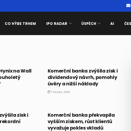
CO HÝBE TRHEM
IPO RADAR
ÚSPĚCH
AI
ČE
ČESKO
Hynix na Wall
Komerční banka zvýšila zisk i
ouholetý
dividendový návrh, pomohly
?
úvěry a nižší náklady
7 ÚNORA, 2026
ČESKO
ýšila zisk i
Komerční banka překvapila
 rekordní
vyšším ziskem, růst klientů
vyvažuje pokles vkladů