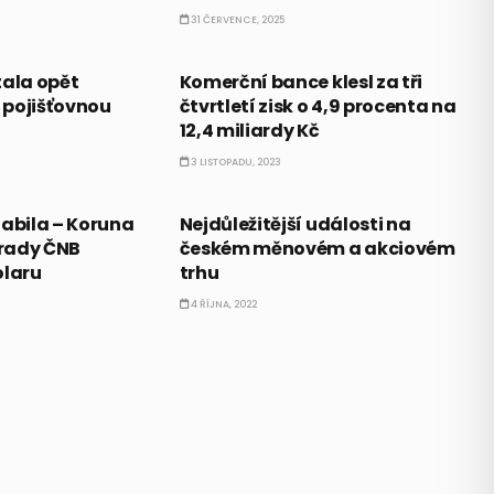
31 ČERVENCE, 2025
ČESKO
tala opět
Komerční bance klesl za tři
 pojišťovnou
čtvrtletí zisk o 4,9 procenta na
12,4 miliardy Kč
3 LISTOPADU, 2023
AKCIE
labila –
Koruna
Nejdůležitější události na
rady ČNB
českém měnovém a akciovém
dolaru
trhu
4 ŘÍJNA, 2022