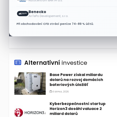
Autocentrum BARTH a.s.
6 SRPNA, 2026
Benecko
Micron posílil o 7,6 % a zvýšil
AnTePo Developement, s.r.o.
podíl na trhu DRAM
Při obchodování CFD ztrácí peníze 74–89 % účtů.
5 SRPNA, 2026
Alternativní
investice
Base Power získal miliardu
dolarů na rozvoj domácích
bateriových úložišť
4 SRPNA, 2026
Kyberbezpečnostní startup
Horizon3 dosáhl valuace 2
miliard dolarů