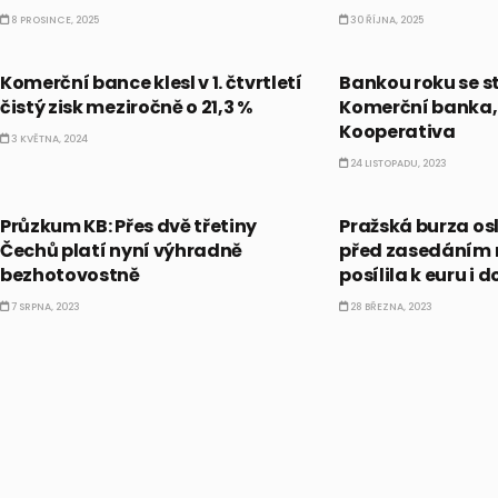
8 PROSINCE, 2025
30 ŘÍJNA, 2025
ČESKO
ČESKO
Komerční bance klesl v 1. čtvrtletí
Bankou roku se s
čistý zisk meziročně o 21,3 %
Komerční banka,
Kooperativa
3 KVĚTNA, 2024
24 LISTOPADU, 2023
ČESKO
ČESKO
Průzkum KB: Přes dvě třetiny
Pražská burza os
Čechů platí nyní výhradně
před zasedáním 
bezhotovostně
posílila k euru i 
7 SRPNA, 2023
28 BŘEZNA, 2023