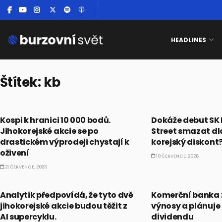
HEADLINES
Štítek:
kb
AKCIE
AKCIE
Kospi k hranici 10 000 bodů.
Dokáže debut SK 
Jihokorejské akcie se po
Street smazat dl
drastickém výprodeji chystají k
korejský diskont
oživení
10 ČERVENCE, 2026
21 ČERVENCE, 2026
PRÁVĚ TEĎ
ČESKO
Analytik předpovídá, že tyto dvě
Komerční banka zv
jihokorejské akcie budou těžit z
výnosy a plánuje
AI supercyklu.
dividendu