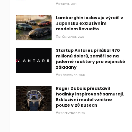
2 SRPNA, 2026
Lamborghini oslavuje výročí v
Japonsku exkluzivním
modelem Revuelto
31 ČERVENCE, 2026
Startup Antares přilákal 470
milionů dolarů, zaměří se na
jaderné reaktory pro vojenské
základny
29 ČERVENCE, 2026
Roger Dubuis představil
hodinky inspirované samuraji.
Exkluzivní model vznikne
pouze v 28 kusech
27 ČERVENCE, 2026