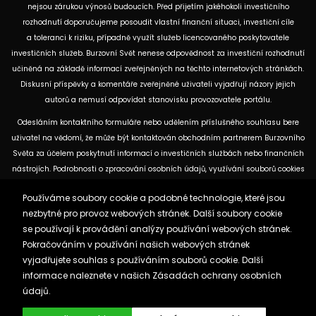
nejsou zárukou výnosů budoucích. Před přijetím jakéhokoli investičního
rozhodnutí doporučujeme posoudit vlastní finanční situaci, investiční cíle
a toleranci k riziku, případně využít služeb licencovaného poskytovatele
investičních služeb. Burzovní Svět nenese odpovědnost za investiční rozhodnutí
učiněná na základě informací zveřejněných na těchto internetových stránkách.
Diskusní příspěvky a komentáře zveřejněné uživateli vyjadřují názory jejich
autorů a nemusí odpovídat stanovisku provozovatele portálu.
Odesláním kontaktního formuláře nebo udělením příslušného souhlasu bere
uživatel na vědomí, že může být kontaktován obchodním partnerem Burzovního
Světa za účelem poskytnutí informací o investičních službách nebo finančních
nástrojích. Podrobnosti o zpracování osobních údajů, využívání souborů cookies
a obchodních partnerech jsou uvedeny v příslušných dokumentech
Používáme soubory cookie a podobné technologie, které jsou
dostupných na těchto internetových stránkách. U jednotlivých článků mohou
nezbytné pro provoz webových stránek. Další soubory cookie
být uvedeny informace o použitých zdrojích, datu původní analýzy nebo datu,
se používají k provádění analýzy používání webových stránek.
ke kterému se vztahují uvedené tržní údaje.
Pokračováním v používání našich webových stránek
vyjadřujete souhlas s používáním souborů cookie. Další
Zásady ochrany osobních údajů a cookies
informace naleznete v našich
Zásadách ochrany osobních
Reklama
Kontakt
údajů.
Burzovnisvet.cz © 2026