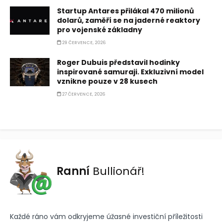
Startup Antares přilákal 470 milionů
dolarů, zaměří se na jaderné reaktory
pro vojenské základny
29 ČERVENCE, 2026
Roger Dubuis představil hodinky
inspirované samuraji. Exkluzivní model
vznikne pouze v 28 kusech
27 ČERVENCE, 2026
Ranní
Bullionář!
Každé ráno vám odkryjeme úžasné investiční příležitosti