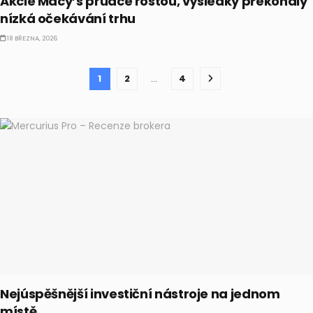
Akcie Macy’s prudce rostou, výsledky překonaly
nízká očekávání trhu
18 BŘEZNA, 2026
1
2
…
4
Nejúspěšnější investiční nástroje na jednom
místě