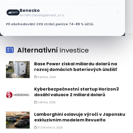
Nvidii. Akcie AMD po výsledcích klesají
Benecko
›
6 SRPNA, 2026
AnTePo Developement, s.r.o.
Při obchodování CFD ztrácí peníze 74–89 % účtů.
Alternativní
investice
Base Power získal miliardu dolarů na
rozvoj domácích bateriových úložišť
4 SRPNA, 2026
Kyberbezpečnostní startup Horizon3
dosáhl valuace 2 miliard dolarů
2 SRPNA, 2026
Lamborghini oslavuje výročí v Japonsku
exkluzivním modelem Revuelto
31 ČERVENCE, 2026