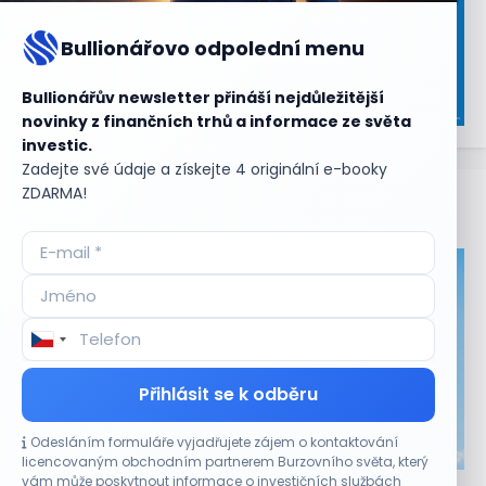
Bullionářovo odpolední menu
Bullionářův newsletter přináší nejdůležitější
novinky z finančních trhů a informace ze světa
investic.
Zadejte své údaje a získejte 4 originální e-booky
ZDARMA!
Aktuální
příležitosti
Přihlásit se k odběru
Odesláním formuláře vyjadřujete zájem o kontaktování
CO HÝBE TRHEM
licencovaným obchodním partnerem Burzovního světa, který
vám může poskytnout informace o investičních službách