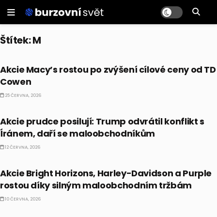
Štítek:
M
PRÁVĚ TEĎ
Akcie Macy’s rostou po zvýšení cílové ceny od TD
Cowen
25 ČERVNA, 2026
PRÁVĚ TEĎ
Akcie prudce posilují: Trump odvrátil konflikt s
Íránem, daří se maloobchodníkům
12 ČERVNA, 2026
PRÁVĚ TEĎ
Akcie Bright Horizons, Harley-Davidson a Purple
rostou díky silným maloobchodním tržbám
10 ČERVNA, 2026
PRÁVĚ TEĎ