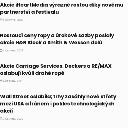
Akcie iHeartMedia výrazně rostou díky novému
partnerství a festivalu
5 ČERVNA, 2026
PRÁVĚ TEĎ
Rostoucí ceny ropy a úrokové sazby poslaly
akcie H&R Block a Smith & Wesson dolů
4 ČERVNA, 2026
PRÁVĚ TEĎ
Akcie Carriage Services, Deckers a RE/MAX
oslabují kvůli drahé ropě
4 ČERVNA, 2026
BULLIONÁŘ OPEN
Wall Street oslabila; trhy zasáhly nové střety
mezi USA a Íránem i pokles technologických
akcií
3 ČERVNA, 2026
PRÁVĚ TEĎ