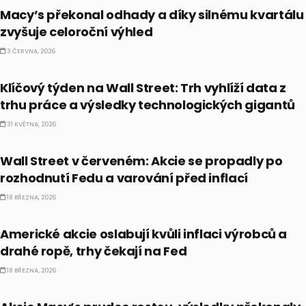
Macy’s překonal odhady a díky silnému kvartálu
zvyšuje celoroční výhled
3 ČERVNA, 2026
PRÁVĚ TEĎ
Klíčový týden na Wall Street: Trh vyhlíží data z
trhu práce a výsledky technologických gigantů
31 KVĚTNA, 2026
PRÁVĚ TEĎ
Wall Street v červeném: Akcie se propadly po
rozhodnutí Fedu a varování před inflací
18 BŘEZNA, 2026
BULLIONÁŘ OPEN
Americké akcie oslabují kvůli inflaci výrobců a
drahé ropě, trhy čekají na Fed
18 BŘEZNA, 2026
PRÁVĚ TEĎ