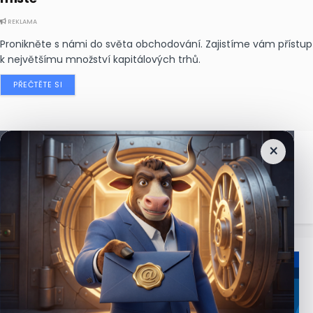
REKLAMA
Pronikněte s námi do světa obchodování. Zajistíme vám přístup
k největšímu množství kapitálových trhů.
PŘEČTĚTE SI
×
Nejčtenější
zprávy