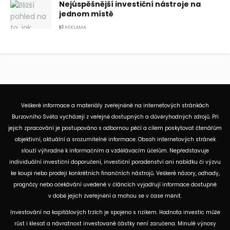
Nejúspěšnější investiční nástroje na
jednom místě
REKLAMA
Veškeré informace a materiály zveřejněné na internetových stránkách
Burzovního Světa vycházejí z veřejně dostupných a důvěryhodných zdrojů. Při
jejich zpracování je postupováno s odbornou péčí a cílem poskytovat čtenářům
objektivní, aktuální a srozumitelné informace. Obsah internetových stránek
slouží výhradně k informačním a vzdělávacím účelům. Nepředstavuje
individuální investiční doporučení, investiční poradenství ani nabídku či výzvu
ke koupi nebo prodeji konkrétních finančních nástrojů. Veškeré názory, odhady,
prognózy nebo očekávání uvedené v článcích vyjadřují informace dostupné
v době jejich zveřejnění a mohou se v čase měnit.
Investování na kapitálových trzích je spojeno s rizikem. Hodnota investic může
růst i klesat a návratnost investované částky není zaručena. Minulé výnosy