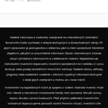
REKLAMA
Veškeré informace a materiály zveřejněné na internetových stránkách
Burzovního Světa vycházejí z veřejně dostupných a důvěryhodných zdrojů. Při
jejich zpracování je postupováno s odbornou péčí a cílem poskytovat čtenářům
objektivní, aktuální a srozumitelné informace. Obsah internetových stránek
slouží výhradně k informačním a vzdělávacím účelům. Nepředstavuje
individuální investiční doporučení, investiční poradenství ani nabídku či výzvu
ke koupi nebo prodeji konkrétních finančních nástrojů. Veškeré názory, odhady,
prognózy nebo očekávání uvedené v článcích vyjadřují informace dostupné
v době jejich zveřejnění a mohou se v čase měnit.
Investování na kapitálových trzích je spojeno s rizikem. Hodnota investic může
růst i klesat a návratnost investované částky není zaručena. Minulé výnosy
nejsou zárukou výnosů budoucích. Před přijetím jakéhokoli investičního
rozhodnutí doporučujeme posoudit vlastní finanční situaci, investiční cíle