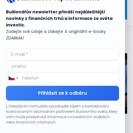
Bullionářův newsletter přináší nejdůležitější
novinky z finančních trhů a informace ze světa
investic.
Zadejte své údaje a získejte 4 originální e-booky
ZDARMA!
Aktuální
příležitosti
Přihlásit se k odběru
Odesláním formuláře vyjadřujete zájem o kontaktování
CO HÝBE TRHEM
licencovaným obchodním partnerem Burzovního světa, který
vám může poskytnout informace o investičních službách
Jalapeňová kauza tlačí akcie Chipotle níž.
nebo finančních nástrojích.
Analytici ale zůstávají klidní