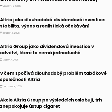
14 BŘEZNA, 2026
DIVIDENDY
Altria jako dlouhodobá dividendová investice:
stabilita, výnos a realistická očekávání
30 LEDNA, 2026
DIVIDENDY
Altria Group jako dividendová investice v
odvětví, které to nemá jednoduché
12 LEDNA, 2026
DIVIDENDY
V čem spočívá dlouhodobý problém tabákové
společnosti Altria
1 PROSINCE, 2025
AKCIE
Akcie Altria Group po výsledcích oslabují, trh
znepokojuje ústup cigaret