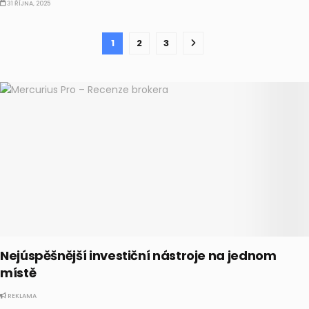
31 ŘÍJNA, 2025
1
2
3
Nejúspěšnější investiční nástroje na jednom
místě
REKLAMA