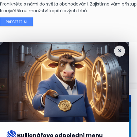
Pronikněte s námi do světa obchodování. Zajistíme vám přístup
k největšímu množství kapitálových trhů.
PŘEČTĚTE SI
×
Nejčtenější
zprávy
Bullionářovo odpolední menu