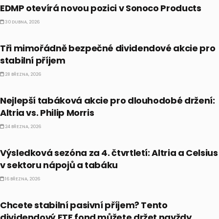
EDMP otevírá novou pozici v Sonoco Products
30 DUBNA, 2026
PRÁVĚ TEĎ
Tři mimořádně bezpečné dividendové akcie pro
stabilní příjem
28 BŘEZNA, 2026
PRÁVĚ TEĎ
Nejlepší tabáková akcie pro dlouhodobé držení:
Altria vs. Philip Morris
24 BŘEZNA, 2026
PRÁVĚ TEĎ
Výsledková sezóna za 4. čtvrtletí: Altria a Celsius
v sektoru nápojů a tabáku
16 BŘEZNA, 2026
PRÁVĚ TEĎ
Chcete stabilní pasivní příjem? Tento
dividendový ETF fond můžete držet navždy