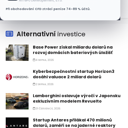
AnTePo Developement, s.r.o.
Při obchodování CFD ztrácí peníze 74–89 % účtů.
Alternativní
investice
Base Power získal miliardu dolarů na
rozvoj domácích bateriových úložišť
4 SRPNA, 2026
Kyberbezpečnostní startup Horizon3
dosáhl valuace 2 miliard dolarů
2 SRPNA, 2026
Lamborghini oslavuje výročí v Japonsku
exkluzivním modelem Revuelto
31 ČERVENCE, 2026
Startup Antares přilákal 470 milionů
dolarů, zaměří se na jaderné reaktory