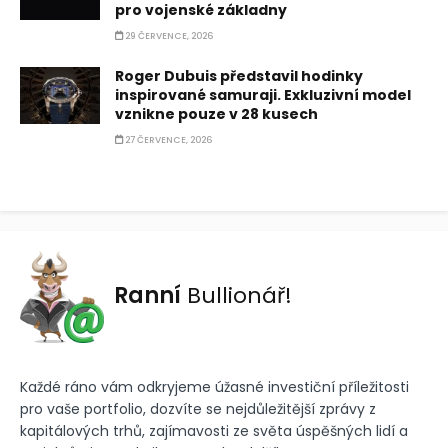
pro vojenské základny
29 ČERVENCE, 2026
Roger Dubuis představil hodinky
inspirované samuraji. Exkluzivní model
vznikne pouze v 28 kusech
27 ČERVENCE, 2026
Ranní
Bullionář!
Každé ráno vám odkryjeme úžasné investiční příležitosti
pro vaše portfolio, dozvíte se nejdůležitější zprávy z
kapitálových trhů, zajímavosti ze světa úspěšných lidí a