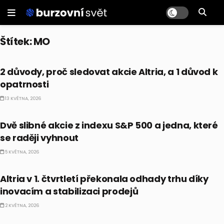
Štítek:
MO
PRÁVĚ TEĎ
2 důvody, proč sledovat akcie Altria, a 1 důvod k
opatrnosti
13 KVĚTNA, 2026
PRÁVĚ TEĎ
Dvě slibné akcie z indexu S&P 500 a jedna, které
se raději vyhnout
5 KVĚTNA, 2026
PRÁVĚ TEĎ
Altria v 1. čtvrtletí překonala odhady trhu díky
inovacím a stabilizaci prodejů
2 KVĚTNA, 2026
PRÁVĚ TEĎ