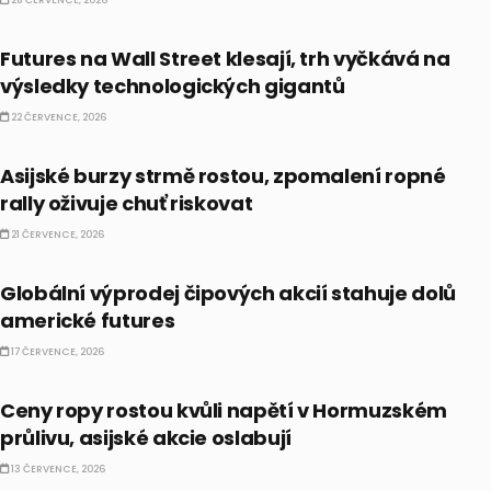
28 ČERVENCE, 2026
PRÁVĚ TEĎ
Futures na Wall Street klesají, trh vyčkává na
výsledky technologických gigantů
22 ČERVENCE, 2026
BULLIONÁŘ AM
Asijské burzy strmě rostou, zpomalení ropné
rally oživuje chuť riskovat
21 ČERVENCE, 2026
PRÁVĚ TEĎ
Globální výprodej čipových akcií stahuje dolů
americké futures
17 ČERVENCE, 2026
PRÁVĚ TEĎ
Ceny ropy rostou kvůli napětí v Hormuzském
průlivu, asijské akcie oslabují
13 ČERVENCE, 2026