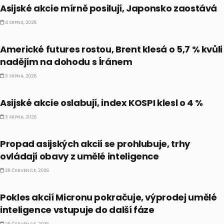
Asijské akcie mírně posilují, Japonsko zaostává
4 SRPNA, 2026
PRÁVĚ TEĎ
Americké futures rostou, Brent klesá o 5,7 % kvůli
nadějím na dohodu s Íránem
3 SRPNA, 2026
BULLIONÁŘ AM
Asijské akcie oslabují, index KOSPI klesl o 4 %
3 SRPNA, 2026
BULLIONÁŘ AM
Propad asijských akcií se prohlubuje, trhy
ovládají obavy z umělé inteligence
29 ČERVENCE, 2026
CO HÝBE TRHEM
Pokles akcií Micronu pokračuje, výprodej umělé
inteligence vstupuje do další fáze