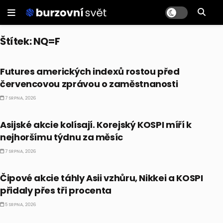
Štítek:
NQ=F
PRÁVĚ TEĎ
Futures amerických indexů rostou před
červencovou zprávou o zaměstnanosti
7 SRPNA, 2026
BULLIONÁŘ AM
Asijské akcie kolísají. Korejský KOSPI míří k
nejhoršímu týdnu za měsíc
7 SRPNA, 2026
BULLIONÁŘ AM
Čipové akcie táhly Asii vzhůru, Nikkei a KOSPI
přidaly přes tři procenta
5 SRPNA, 2026
BULLIONÁŘ AM