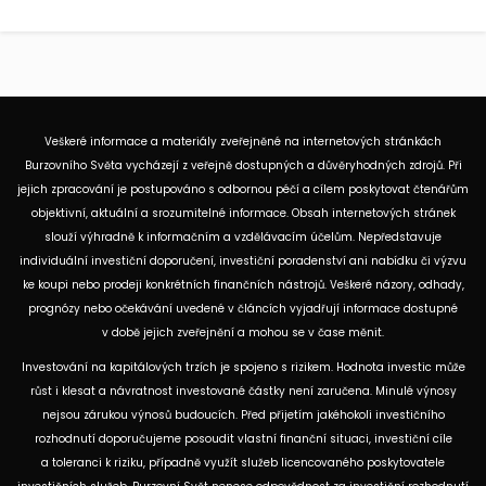
Veškeré informace a materiály zveřejněné na internetových stránkách
Burzovního Světa vycházejí z veřejně dostupných a důvěryhodných zdrojů. Při
jejich zpracování je postupováno s odbornou péčí a cílem poskytovat čtenářům
objektivní, aktuální a srozumitelné informace. Obsah internetových stránek
slouží výhradně k informačním a vzdělávacím účelům. Nepředstavuje
individuální investiční doporučení, investiční poradenství ani nabídku či výzvu
ke koupi nebo prodeji konkrétních finančních nástrojů. Veškeré názory, odhady,
prognózy nebo očekávání uvedené v článcích vyjadřují informace dostupné
v době jejich zveřejnění a mohou se v čase měnit.
Investování na kapitálových trzích je spojeno s rizikem. Hodnota investic může
růst i klesat a návratnost investované částky není zaručena. Minulé výnosy
nejsou zárukou výnosů budoucích. Před přijetím jakéhokoli investičního
rozhodnutí doporučujeme posoudit vlastní finanční situaci, investiční cíle
a toleranci k riziku, případně využít služeb licencovaného poskytovatele