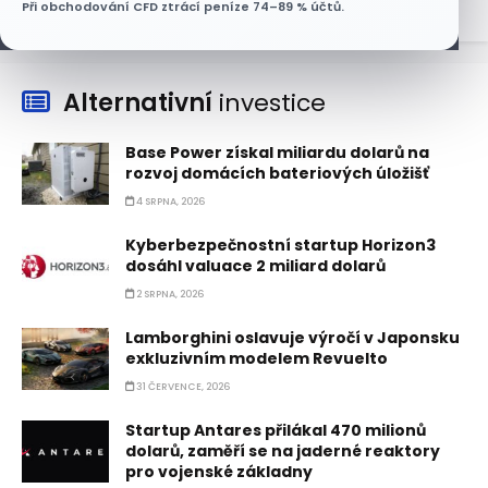
Při obchodování CFD ztrácí peníze 74–89 % účtů.
Alternativní
investice
Base Power získal miliardu dolarů na
rozvoj domácích bateriových úložišť
4 SRPNA, 2026
Kyberbezpečnostní startup Horizon3
dosáhl valuace 2 miliard dolarů
2 SRPNA, 2026
Lamborghini oslavuje výročí v Japonsku
exkluzivním modelem Revuelto
31 ČERVENCE, 2026
Startup Antares přilákal 470 milionů
dolarů, zaměří se na jaderné reaktory
pro vojenské základny