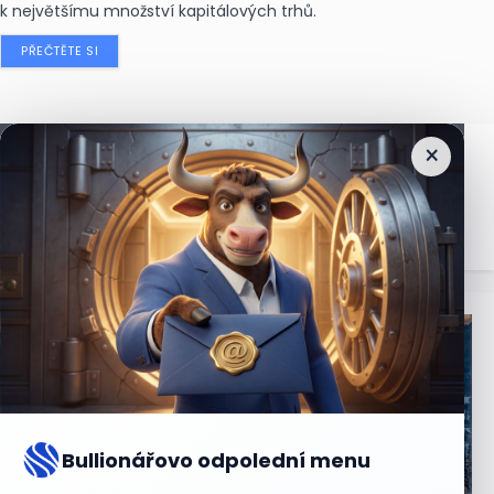
k největšímu množství kapitálových trhů.
PŘEČTĚTE SI
×
Nejčtenější
zprávy
Bullionářovo odpolední menu