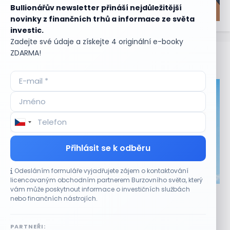
Bullionářův newsletter přináší nejdůležitější
novinky z finančních trhů a informace ze světa
investic.
Zadejte své údaje a získejte 4 originální e-booky
ZDARMA!
Aktuální
příležitosti
Přihlásit se k odběru
Odesláním formuláře vyjadřujete zájem o kontaktování
CO HÝBE TRHEM
licencovaným obchodním partnerem Burzovního světa, který
vám může poskytnout informace o investičních službách
Akcie Micron klesají, ale nejhoršímu výprodeji
nebo finančních nástrojích.
paměťových čipů unikly
7 SRPNA, 2026
PARTNEŘI: